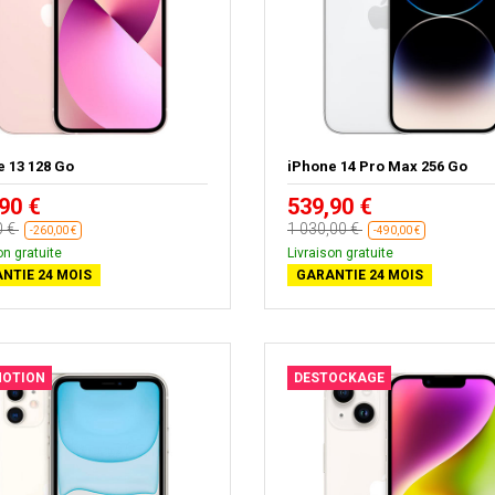
e 13 128 Go
iPhone 14 Pro Max 256 Go
90 €
539,90 €
0 €
1 030,00 €
-260,00 €
-490,00 €
on gratuite
Livraison gratuite
NTIE 24 MOIS
GARANTIE 24 MOIS
OTION
DESTOCKAGE