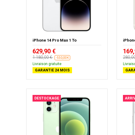
iPhone 14 Pro Max 1 To
iPhone
629,90 €
169,
1 180,00 €
280,0
-550,00 €
Livraison gratuite
Livrais
GARANTIE 24 MOIS
GARA
DESTOCKAGE
ARRI