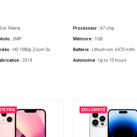
9-in. Retina
Processeur :
A7 chip
hoto :
5MP
Mémoire :
1GB
idéo :
HD 1080p Zoom 3x
Batterie :
Lithium-ion 6470 mAh
abrication :
2014
Autonomie :
Up to 10 hours
ITÉ PRIX
EXCLUSIVITÉ