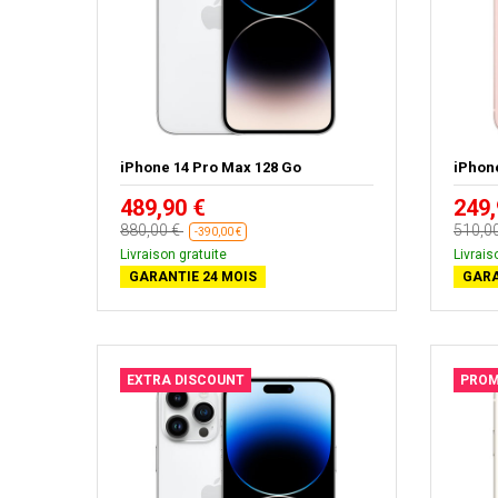
iPhone 14 Pro Max 128 Go
iPhon
489,90 €
249,
880,00 €
510,0
-390,00 €
Livraison gratuite
Livrais
GARANTIE 24 MOIS
GARA
EXTRA DISCOUNT
PROM