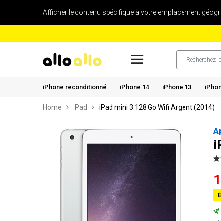
Afficher le contenu spécifique à votre emplacement géogr
iPhone reconditionné
iPhone 14
iPhone 13
iPhon
Home
iPad
iPad mini 3 128 Go Wifi Argent (2014)
A
i
1
É