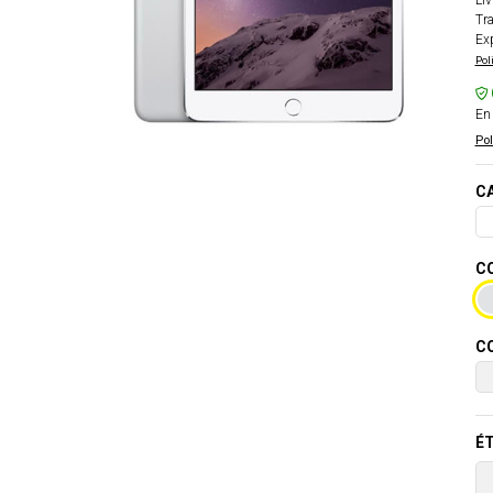
Liv
Tra
Exp
Pol
En 
Pol
CA
CO
CO
ÉT