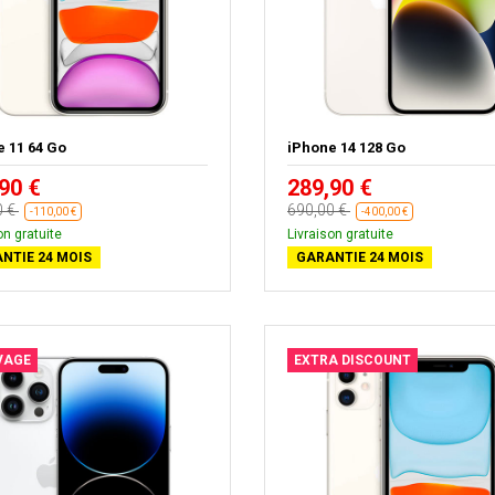
 11 64 Go
iPhone 14 128 Go
90 €
289,90 €
0 €
690,00 €
-110,00 €
-400,00 €
on gratuite
Livraison gratuite
NTIE 24 MOIS
GARANTIE 24 MOIS
VAGE
EXTRA DISCOUNT