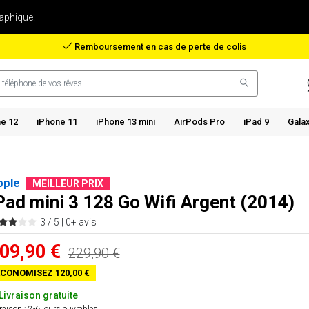
aphique.
Remboursement en cas de perte de colis
e 12
iPhone 11
iPhone 13 mini
AirPods Pro
iPad 9
Gala
pple
MEILLEUR PRIX
Pad mini 3 128 Go Wifi Argent (2014)
3 / 5 |
0+ avis
09,90 €
229,90 €
CONOMISEZ 120,00 €
Livraison gratuite