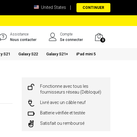
United States
CONTINUER
Assistance
Compte
Nous contacter
Se connecter
0
xy S21
Galaxy S22
Galaxy S21+
iPad mini 5
Fonctionne avec tous les
fournisseurs réseau (Débloqué)
Livré avec un câble neuf
Batterie vérifiée et testée
Satisfait ou remboursé