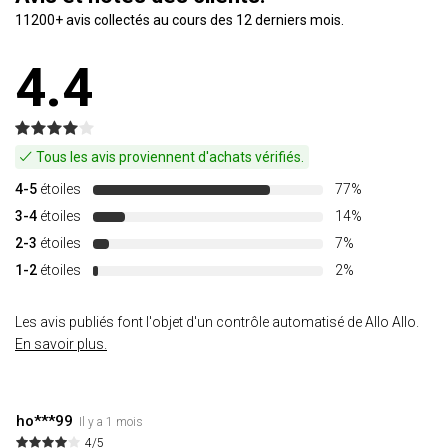
11200+ avis collectés au cours des 12 derniers mois.
4.4
Tous les avis proviennent d'achats vérifiés.
4-5
étoiles
77%
3-4
étoiles
14%
2-3
étoiles
7%
1-2
étoiles
2%
Les avis publiés font l'objet d'un contrôle automatisé de Allo Allo.
En savoir plus.
ho***99
Il y a 1 mois
4/5