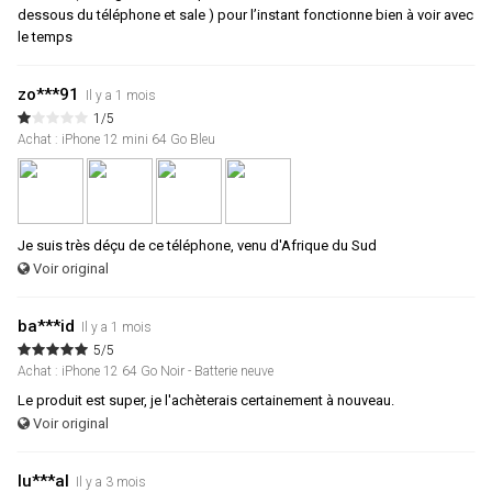
dessous du téléphone et sale ) pour l’instant fonctionne bien à voir avec
le temps
zo***91
Il y a 1 mois
1/5
Achat : iPhone 12 mini 64 Go Bleu
Je suis très déçu de ce téléphone, venu d'Afrique du Sud
Voir original
ba***id
Il y a 1 mois
5/5
Achat : iPhone 12 64 Go Noir - Batterie neuve
Le produit est super, je l'achèterais certainement à nouveau.
Voir original
lu***al
Il y a 3 mois