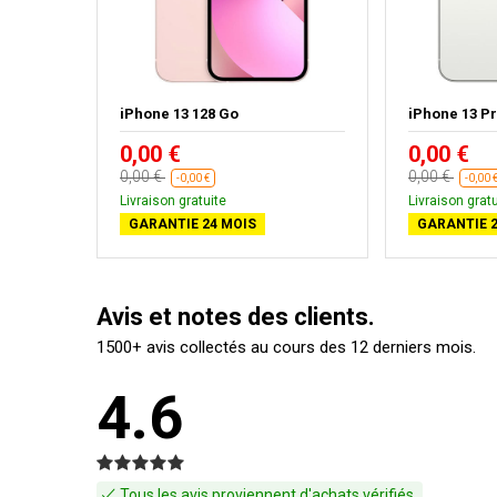
re
iPhone 13 128 Go
iPhone 13 Pr
0,00 €
0,00 €
0,00 €
0,00 €
-0,00 €
-0,00 
Livraison gratuite
Livraison gratu
GARANTIE 24 MOIS
GARANTIE 2
Avis et notes des clients.
1500+ avis collectés au cours des 12 derniers mois.
4.6
Tous les avis proviennent d'achats vérifiés.