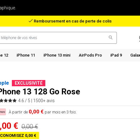
aphique.
Remboursement en cas de perte de colis
e 12
iPhone 11
iPhone 13 mini
AirPods Pro
iPad 9
Gala
pple
EXCLUSIVITÉ
Phone 13 128 Go Rose
4.6 / 5 |
1500+ avis
0,00 €
À partir de
par mois en 3 fois.
,00 €
0,00 €
CONOMISEZ 0,00 €