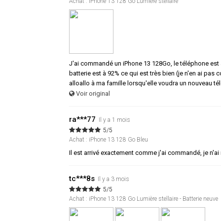
Achat : iPhone 13 128 Go Lumière stellaire
J'ai commandé un iPhone 13 128Go, le téléphone est arri
batterie est à 92% ce qui est très bien (je n'en ai p
alloallo à ma famille lorsqu'elle voudra un nouveau tél
Voir original
ra***77
Il y a 1 mois
5/5
Achat : iPhone 13 128 Go Bleu
Il est arrivé exactement comme j'ai commandé, je n'ai 
tc***8s
Il y a 3 mois
5/5
Achat : iPhone 13 128 Go Lumière stellaire - Batterie neuve