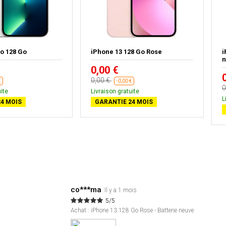
o 128 Go
iPhone 13 128 Go Rose
i
n
0,00 €
0,00 €
€
-0,00 €
0
ite
Livraison gratuite
L
4 MOIS
GARANTIE 24 MOIS
co***ma
Il y a 1 mois
5/5
Achat : iPhone 13 128 Go Rose - Batterie neuve