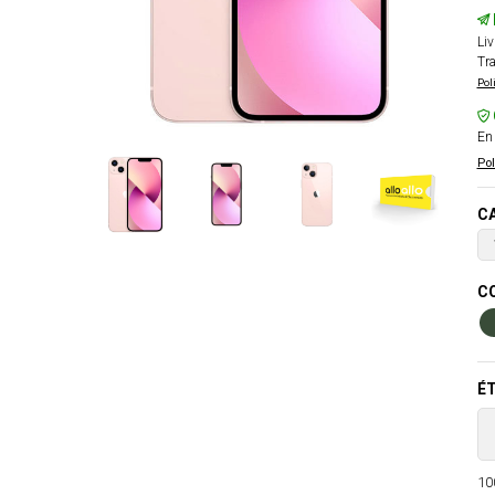
Liv
Tra
Pol
En 
Pol
CA
CO
ÉT
100