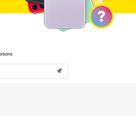
estions.