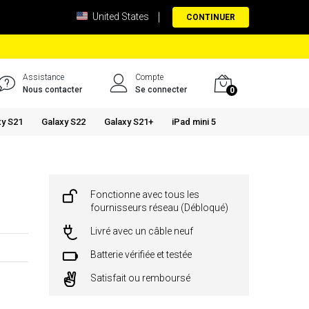
United States
CONTINUER
Assistance
Compte
Nous contacter
Se connecter
0
xy S21
Galaxy S22
Galaxy S21+
iPad mini 5
Fonctionne avec tous les
fournisseurs réseau (Débloqué)
Livré avec un câble neuf
Batterie vérifiée et testée
Satisfait ou remboursé