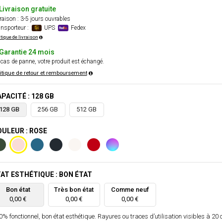
Livraison gratuite
raison : 3-5 jours ouvrables
nsporteur :
UPS
Fedex
itique de livraison
Garantie 24 mois
cas de panne, votre produit est échangé.
itique de retour et remboursement
PACITÉ : 128 GB
128 GB
256 GB
512 GB
ULEUR : ROSE
AT ESTHÉTIQUE : BON ÉTAT
Bon état
Très bon état
Comme neuf
0,00 €
0,00 €
0,00 €
% fonctionnel, bon état esthétique. Rayures ou traces d’utilisation visibles à 20 