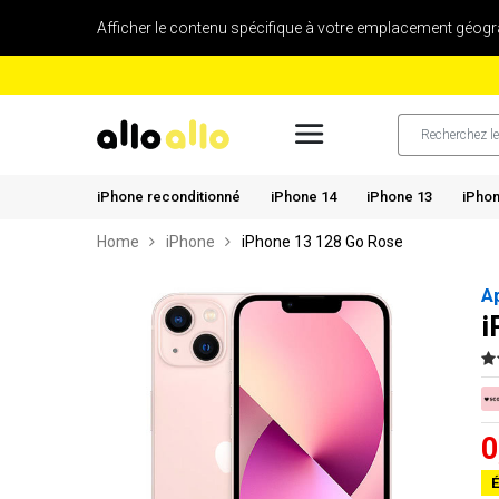
Afficher le contenu spécifique à votre emplacement géogr
iPhone reconditionné
iPhone 14
iPhone 13
iPhon
Home
iPhone
iPhone 13 128 Go Rose
A
i
0
É