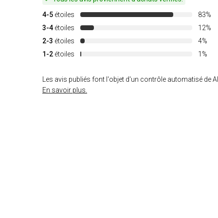
4-5
étoiles
83%
3-4
étoiles
12%
2-3
étoiles
4%
1-2
étoiles
1%
Les avis publiés font l'objet d'un contrôle automatisé de Al
En savoir plus.