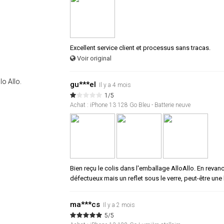
Excellent service client et processus sans tracas.
Voir original
lo Allo.
gu***el
Il y a 4 mois
1/5
Achat : iPhone 13 128 Go Bleu - Batterie neuve
Bien reçu le colis dans l'emballage AlloAllo. En revanch
défectueux mais un reflet sous le verre, peut-être une
ma***cs
Il y a 2 mois
5/5