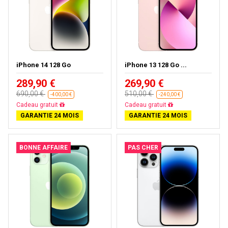
iPhone 14 128 Go
iPhone 13 128 Go ...
289,90 €
269,90 €
690,00 €
510,00 €
-400,00 €
-240,00 €
Livraison gratuite
Livraison gratuite
GARANTIE 24 MOIS
GARANTIE 24 MOIS
BONNE AFFAIRE
PAS CHER