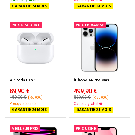
GARANTIE 24 MOIS
GARANTIE 24 MOIS
PRIX DISCOUNT
PRIX EN BAISSE
AirPods Pro 1
iPhone 14 Pro Max...
89,90 €
499,90 €
150,00 €
880,00 €
-60,00 €
-380,00 €
Presque épuisé
Livraison gratuite
GARANTIE 24 MOIS
GARANTIE 24 MOIS
MEILLEUR PRIX
PRIX USINE