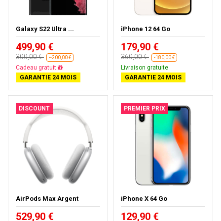
Galaxy S22 Ultra ...
iPhone 12 64 Go
499,90 €
179,90 €
300,00 €
360,00 €
--200,00 €
-180,00 €
Presque épuisé
Livraison gratuite
GARANTIE 24 MOIS
GARANTIE 24 MOIS
DISCOUNT
PREMIER PRIX
AirPods Max Argent
iPhone X 64 Go
529,90 €
129,90 €