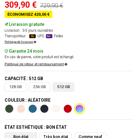
309,90 €
729,90 €
ÉCONOMISEZ 420,00 €
Livraison gratuite
Livraison : 3-5 jours ouvrables
Transporteur :
UPS
Fedex
Politique de livraison
Garantie 24 mois
En cas de panne, votre produit est échangé.
Politique de retour et remboursement
CAPACITÉ : 512 GB
128 GB
256 GB
512 GB
COULEUR : ALÉATOIRE
ÉTAT ESTHÉTIQUE : BON ÉTAT
Bon état
Très bon état
Comme neuf