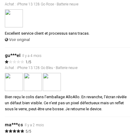
Achat : iPhone 13 128 Go Rose - Batterie neuve
Excellent service client et processus sans tracas.
Voir original
gu***el
Il y a 4 mois
1/5
Achat : iPhone 13 128 Go Bleu - Batterie neuve
Bien reçu le colis dans l'emballage AlloAllo. En revanche, l'écran révèle
un défaut bien visible. Ce n'est pas un pixel défectueux mais un reflet
sous le verre, peut-être une bosse. Je retourne le device.
ma***cs
Il y a 2 mois
5/5