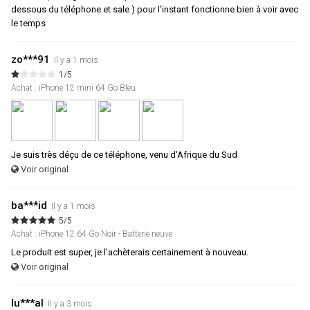
dessous du téléphone et sale ) pour l’instant fonctionne bien à voir avec
le temps
zo***91
Il y a 1 mois
1/5
Achat : iPhone 12 mini 64 Go Bleu
Je suis très déçu de ce téléphone, venu d'Afrique du Sud
Voir original
ba***id
Il y a 1 mois
5/5
Achat : iPhone 12 64 Go Noir - Batterie neuve
Le produit est super, je l'achèterais certainement à nouveau.
Voir original
lu***al
Il y a 3 mois