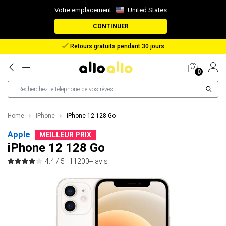
Votre emplacement :
United States
CONTINUER
Remboursement en cas de perte de colis
0
Home
iPhone
iPhone 12 128 Go
Apple
MEILLEUR PRIX
iPhone 12 128 Go
4.4 / 5 |
11200+ avis