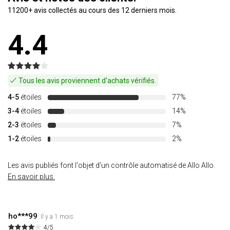
11200+ avis collectés au cours des 12 derniers mois.
4.4
Tous les avis proviennent d'achats vérifiés.
4-5
étoiles
77%
3-4
étoiles
14%
2-3
étoiles
7%
1-2
étoiles
2%
Les avis publiés font l'objet d'un contrôle automatisé de Allo Allo.
En savoir plus.
ho***99
Il y a 1 mois
4/5