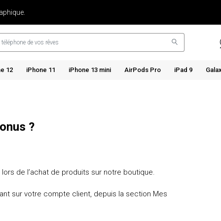
aphique.
e 12
iPhone 11
iPhone 13 mini
AirPods Pro
iPad 9
Gala
bonus ?
lors de l’achat de produits sur notre boutique.
nt sur votre compte client, depuis la section Mes