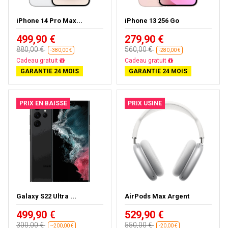
iPhone 14 Pro Max...
iPhone 13 256 Go
499,90 €
279,90 €
880,00 €
560,00 €
-380,00 €
-280,00 €
Cadeau gratuit
Cadeau gratuit
GARANTIE 24 MOIS
GARANTIE 24 MOIS
PRIX EN BAISSE
PRIX USINE
Galaxy S22 Ultra ...
AirPods Max Argent
499,90 €
529,90 €
300,00 €
550,00 €
--200,00 €
-20,00 €