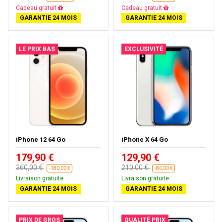
Cadeau gratuit
Cadeau gratuit
GARANTIE 24 MOIS
GARANTIE 24 MOIS
LE PRIX BAS
EXCLUSIVITÉ
iPhone 12 64 Go
iPhone X 64 Go
179,90 €
129,90 €
360,00 €
210,00 €
-180,00 €
-80,00 €
Livraison gratuite
Livraison gratuite
GARANTIE 24 MOIS
GARANTIE 24 MOIS
PRIX DE GROS
QUALITÉ PRIX