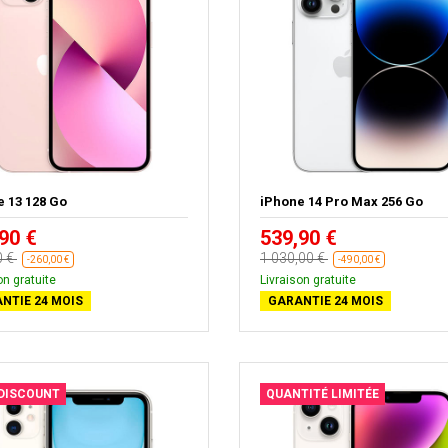
e 13 128 Go
iPhone 14 Pro Max 256 Go
90 €
539,90 €
0 €
1 030,00 €
-260,00 €
-490,00 €
on gratuite
Livraison gratuite
NTIE 24 MOIS
GARANTIE 24 MOIS
 DISCOUNT
QUANTITÉ LIMITÉE