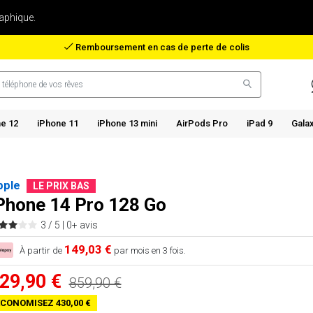
aphique.
Remboursement en cas de perte de colis
e 12
iPhone 11
iPhone 13 mini
AirPods Pro
iPad 9
Gala
pple
LE PRIX BAS
Phone 14 Pro 128 Go
3 / 5 |
0+ avis
149,03 €
À partir de
par mois en 3 fois.
29,90 €
859,90 €
CONOMISEZ 430,00 €