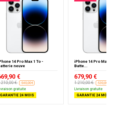
Phone 14 Pro Max 1 To -
iPhone 14 Pro Max 1 To Argent 
atterie neuve
Batte...
669,90 €
679,90 €
 210,00 €
1 210,00 €
-540,00 €
-530,00 €
ivraison gratuite
Livraison gratuite
GARANTIE 24 MOIS
GARANTIE 24 MOIS