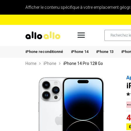
Afficher le contenu spécifique à votre emplacement géogr
iPhone reconditionné
iPhone 14
iPhone 13
iPhon
Home
iPhone
iPhone 14 Pro 128 Go
A
i
4
É