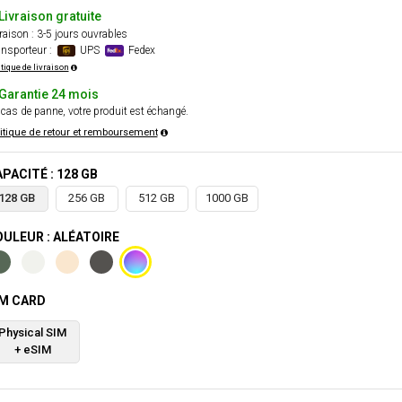
Livraison gratuite
raison : 3-5 jours ouvrables
nsporteur :
UPS
Fedex
itique de livraison
Garantie 24 mois
cas de panne, votre produit est échangé.
itique de retour et remboursement
PACITÉ : 128 GB
128 GB
256 GB
512 GB
1000 GB
ULEUR : ALÉATOIRE
IM CARD
Physical SIM
+ eSIM