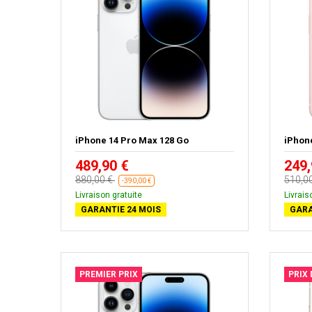
iPhone 14 Pro Max 128 Go
iPhon
489,90 €
249,
880,00 €
510,0
-390,00 €
Livraison gratuite
Livrais
GARANTIE 24 MOIS
GARA
PREMIER PRIX
PRIX