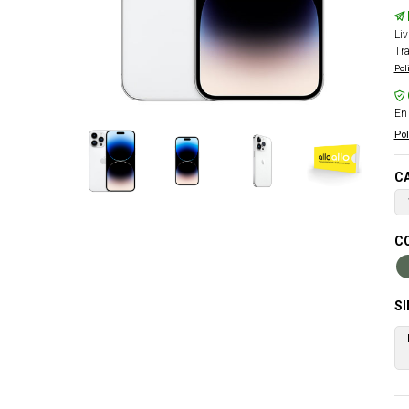
Liv
Tra
Pol
En 
Pol
CA
CO
S