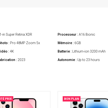
1-in Super Retina XDR
Processeur :
A16 Bionic
hoto :
Pro 48MP Zoom 5x
Mémoire :
6GB
idéo :
4K
Batterie :
Lithium-ion 3200 mAh
abrication :
2023
Autonomie :
Up to 23 hours
ITÉ PRIX
BON PLAN