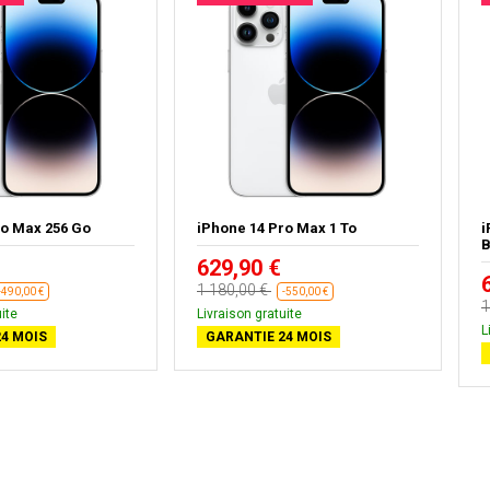
ro Max 256 Go
iPhone 14 Pro Max 1 To
i
B
629,90 €
1 180,00 €
-490,00 €
-550,00 €
1
ite
Livraison gratuite
L
4 MOIS
GARANTIE 24 MOIS