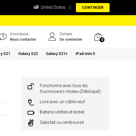
United States
CONTINUER
Assistance
Compte
Nous contacter
Se connecter
0
xy S21
Galaxy S22
Galaxy S21+
iPad mini 5
Fonctionne avec tous les
fournisseurs réseau (Débloqué)
Livré avec un câble neuf
Batterie vérifiée et testée
Satisfait ou remboursé