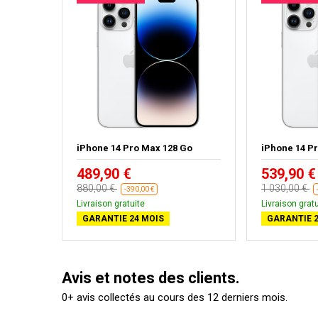
Go -
iPhone 14 Pro Max 128 Go
iPhone 14 P
489,90 €
539,90 €
880,00 €
1 030,00 €
-390,00 €
Livraison gratuite
Livraison gratu
GARANTIE 24 MOIS
GARANTIE 2
Avis et notes des clients.
0+ avis collectés au cours des 12 derniers mois.