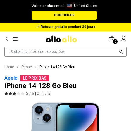
Votre emplacement :
United States
CONTINUER
Remboursement en cas de perte de colis
0
Home
iPhone
iPhone 14 128 Go Bleu
Apple
LE PRIX BAS
iPhone 14 128 Go Bleu
3 / 5 |
0+ avis