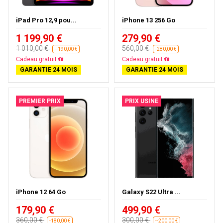
iPad Pro 12,9 pou...
iPhone 13 256 Go
1 199,90 €
279,90 €
1 010,00 €
560,00 €
--190,00 €
-280,00 €
Cadeau gratuit
Cadeau gratuit
GARANTIE 24 MOIS
GARANTIE 24 MOIS
PREMIER PRIX
PRIX USINE
iPhone 12 64 Go
Galaxy S22 Ultra ...
179,90 €
499,90 €
360,00 €
300,00 €
-180,00 €
--200,00 €