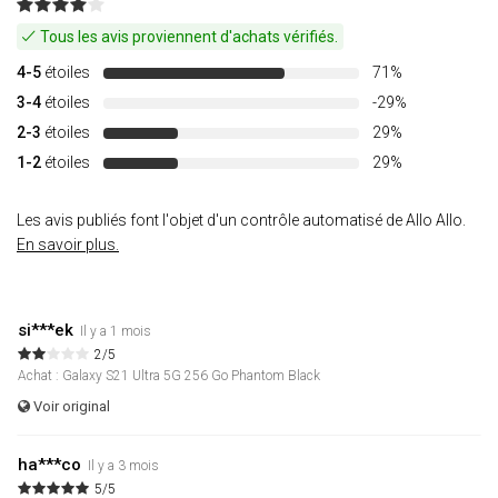
Tous les avis proviennent d'achats vérifiés.
4-5
étoiles
71%
3-4
étoiles
-29%
2-3
étoiles
29%
1-2
étoiles
29%
Les avis publiés font l'objet d'un contrôle automatisé de Allo Allo.
En savoir plus.
si***ek
Il y a 1 mois
2/5
Achat : Galaxy S21 Ultra 5G 256 Go Phantom Black
Voir original
ha***co
Il y a 3 mois
5/5