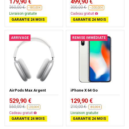
179,90 €
499,90 €
360,00 €
300,00 €
-180,00 €
--200,00 €
Livraison gratuite
Presque épuisé
GARANTIE 24 MOIS
GARANTIE 24 MOIS
ARRIVAGE
REMISE IMMÉDIATE
AirPods Max Argent
iPhone X 64 Go
529,90 €
129,90 €
550,00 €
210,00 €
-20,00 €
-80,00 €
Presque épuisé
Livraison gratuite
GARANTIE 24 MOIS
GARANTIE 24 MOIS