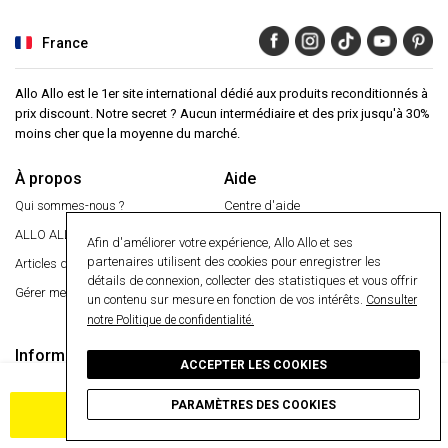
France
Allo Allo est le 1er site international dédié aux produits reconditionnés à
prix discount. Notre secret ? Aucun intermédiaire et des prix jusqu'à 30%
moins cher que la moyenne du marché.
À propos
Aide
Qui sommes-nous ?
Centre d'aide
ALLO ALLO
VIP
Garantie 24 mois
Afin d'améliorer votre expérience, Allo Allo et ses
partenaires utilisent des cookies pour enregistrer les
Articles de presse
Paiement sécurisé
détails de connexion, collecter des statistiques et vous offrir
Gérer mes cookies
Livraison gratuite
un contenu sur mesure en fonction de vos intérêts.
Consulter
notre Politique de confidentialité.
Retourner un article
Informations
Paiement sécurisé
ACCEPTER LES COOKIES
Ajoutez et obtenez votre cadeau gratuit
Conditions générales
PARAMÈTRES DES COOKIES
Confidentialité
AJOUTER AU PANIER
Cookies