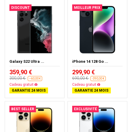
DISCOUNT
MEILLEUR PRIX
Galaxy S22 Ultra ...
iPhone 14 128 Go ...
359,90 €
299,90 €
300,00 €
690,00 €
--60,00 €
-390,00 €
Presque épuisé
Livraison gratuite
GARANTIE 24 MOIS
GARANTIE 24 MOIS
BEST SELLER
EXCLUSIVITÉ