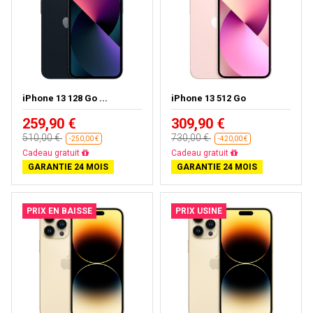
iPhone 13 128 Go ...
iPhone 13 512 Go
259,90 €
309,90 €
510,00 €
730,00 €
-250,00 €
-420,00 €
Livraison gratuite
Livraison gratuite
GARANTIE 24 MOIS
GARANTIE 24 MOIS
PRIX EN BAISSE
PRIX USINE