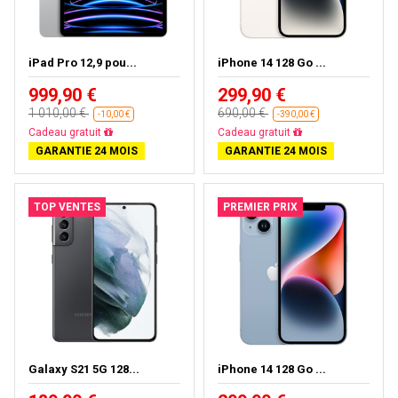
iPad Pro 12,9 pou...
iPhone 14 128 Go ...
999,90 €
299,90 €
1 010,00 €
690,00 €
-10,00 €
-390,00 €
Presque épuisé
Livraison gratuite
GARANTIE 24 MOIS
GARANTIE 24 MOIS
TOP VENTES
PREMIER PRIX
Galaxy S21 5G 128...
iPhone 14 128 Go ...