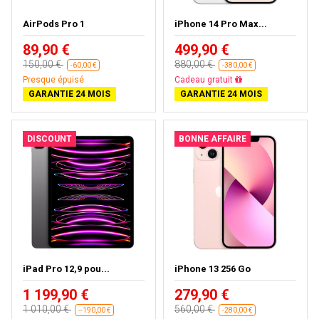
AirPods Pro 1
iPhone 14 Pro Max...
89,90 €
499,90 €
150,00 €
880,00 €
-60,00 €
-380,00 €
Presque épuisé
Cadeau gratuit
GARANTIE 24 MOIS
GARANTIE 24 MOIS
DISCOUNT
BONNE AFFAIRE
iPad Pro 12,9 pou...
iPhone 13 256 Go
1 199,90 €
279,90 €
1 010,00 €
560,00 €
--190,00 €
-280,00 €