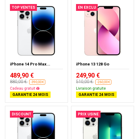
TOP VENTES
EN EXCLU
iPhone 14 Pro Max...
iPhone 13 128 Go
489,90 €
249,90 €
880,00 €
510,00 €
-390,00 €
-260,00 €
Cadeau gratuit
Livraison gratuite
GARANTIE 24 MOIS
GARANTIE 24 MOIS
DISCOUNT
PRIX USINE