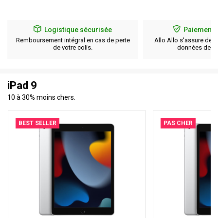
Logistique sécurisée
Paiement 
Remboursement intégral en cas de perte
Allo Allo s'assure de l
de votre colis.
données de pa
iPad 9
10 à 30% moins chers.
BEST SELLER
PAS CHER