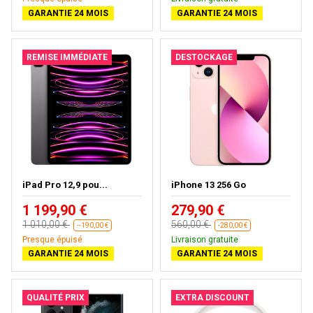
GARANTIE 24 MOIS
GARANTIE 24 MOIS
REMISE IMMÉDIATE
DESTOCKAGE
iPad Pro 12,9 pou...
iPhone 13 256 Go
1 199,90 €
279,90 €
1 010,00 €
560,00 €
--190,00 €
-280,00 €
Presque épuisé
Livraison gratuite
GARANTIE 24 MOIS
GARANTIE 24 MOIS
QUALITÉ PRIX
EXTRA DISCOUNT