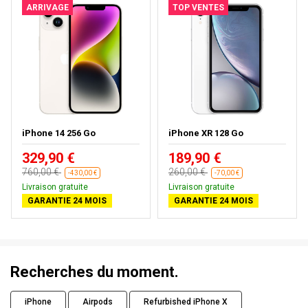
ARRIVAGE
TOP VENTES
iPhone 14 256 Go
iPhone XR 128 Go
329,90 €
189,90 €
760,00 €
260,00 €
-430,00 €
-70,00 €
Livraison gratuite
Livraison gratuite
GARANTIE 24 MOIS
GARANTIE 24 MOIS
Recherches du moment.
iPhone
Airpods
Refurbished iPhone X