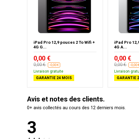
2 Go
iPad Pro 12,9 pouces 2 To Wifi +
iPad Pro 12,
4G G...
4G A...
0,00 €
0,00 €
0,00 €
0,00 €
-0,00 €
-0,00 
Livraison gratuite
Livraison gratu
GARANTIE 24 MOIS
GARANTIE 2
Avis et notes des clients.
0+ avis collectés au cours des 12 derniers mois.
3