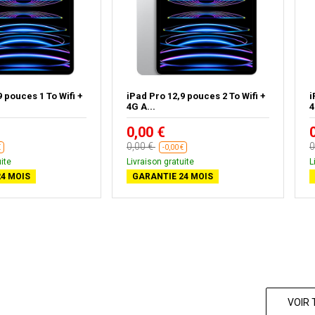
9 pouces 1 To Wifi +
iPad Pro 12,9 pouces 2 To Wifi +
i
4G A...
4
0,00 €
0,00 €
0
€
-0,00 €
ite
Livraison gratuite
L
4 MOIS
GARANTIE 24 MOIS
VOIR 