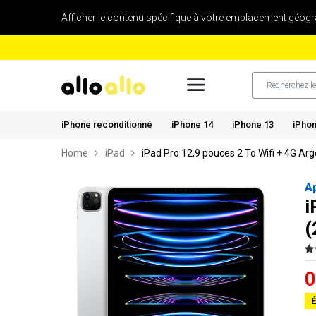
Afficher le contenu spécifique à votre emplacement géogr
iPhone reconditionné
iPhone 14
iPhone 13
iPhon
Home
iPad
iPad Pro 12,9 pouces 2 To Wifi + 4G Ar
A
i
(
0
É