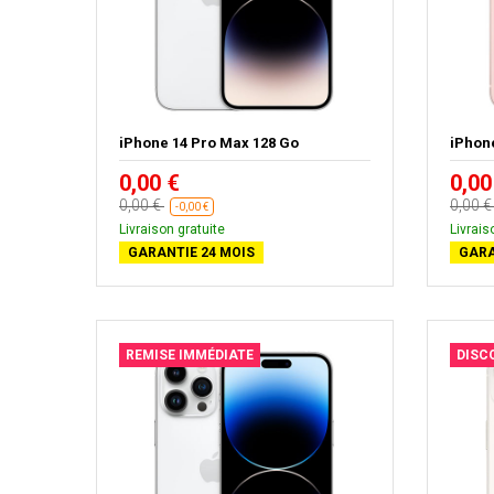
iPhone 14 Pro Max 128 Go
iPhon
0,00 €
0,00
0,00 €
0,00 
-0,00 €
Livraison gratuite
Livrais
GARANTIE 24 MOIS
GARA
REMISE IMMÉDIATE
DISC