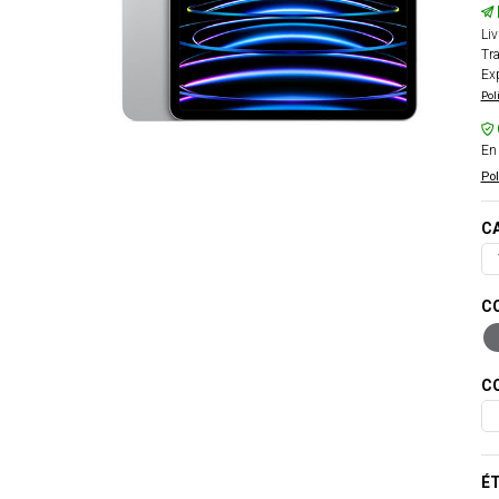
Liv
Tra
Exp
Pol
En 
Pol
CA
CO
CO
ÉT