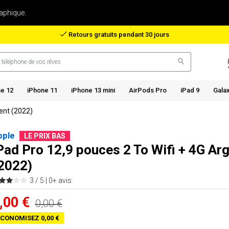
aphique.
Remboursement en cas de perte de colis
e 12
iPhone 11
iPhone 13 mini
AirPods Pro
iPad 9
Gala
gent (2022)
pple
LE PRIX BAS
Pad Pro 12,9 pouces 2 To Wifi + 4G Ar
2022)
3 / 5 |
0+ avis
,00 €
0,00 €
CONOMISEZ 0,00 €