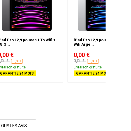
Pad Pro 12,9 pouces 1 To Wifi +
iPad Pro 12,9 pouces 128 Go
G G...
Wifi Arge...
0,00 €
0,00 €
,00 €
0,00 €
-0,00 €
-0,00 €
ivraison gratuite
Livraison gratuite
GARANTIE 24 MOIS
GARANTIE 24 MOIS
TOUS LES AVIS