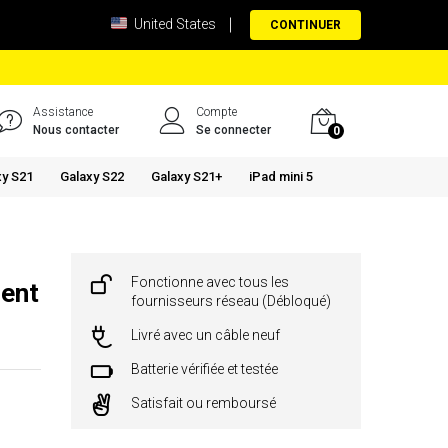
United States
CONTINUER
Assistance
Compte
Nous contacter
Se connecter
0
xy S21
Galaxy S22
Galaxy S21+
iPad mini 5
Fonctionne avec tous les
gent
fournisseurs réseau (Débloqué)
Livré avec un câble neuf
Batterie vérifiée et testée
Satisfait ou remboursé