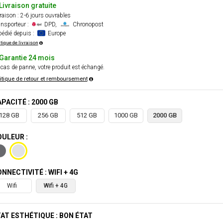
Livraison gratuite
raison : 2-6 jours ouvrables
nsporteur :
DPD,
Chronopost
édié depuis :
Europe
itique de livraison
Garantie 24 mois
cas de panne, votre produit est échangé.
itique de retour et remboursement
PACITÉ : 2000 GB
128 GB
256 GB
512 GB
1000 GB
2000 GB
ULEUR :
NNECTIVITÉ : WIFI + 4G
Wifi
Wifi + 4G
AT ESTHÉTIQUE : BON ÉTAT