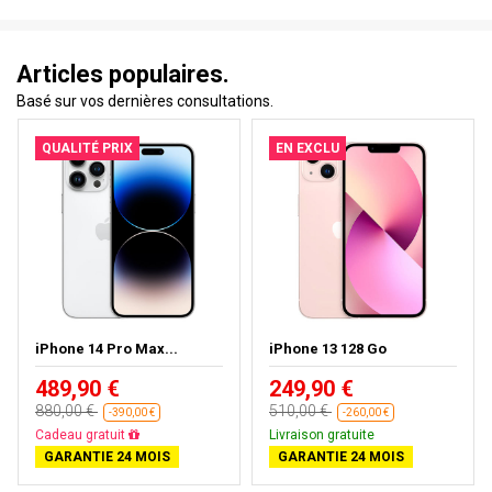
Articles populaires.
Basé sur vos dernières consultations.
QUALITÉ PRIX
EN EXCLU
iPhone 14 Pro Max...
iPhone 13 128 Go
489,90 €
249,90 €
880,00 €
510,00 €
-390,00 €
-260,00 €
Cadeau gratuit
Livraison gratuite
GARANTIE 24 MOIS
GARANTIE 24 MOIS