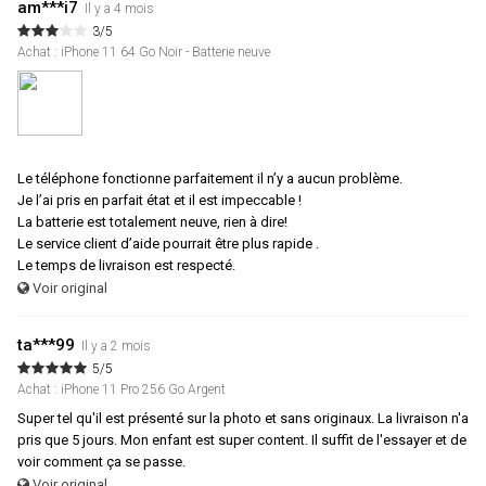
am***i7
Il y a 4 mois
3/5
Achat : iPhone 11 64 Go Noir - Batterie neuve
Le téléphone fonctionne parfaitement il n’y a aucun problème.
Je l’ai pris en parfait état et il est impeccable !
La batterie est totalement neuve, rien à dire!
Le service client d’aide pourrait être plus rapide .
Le temps de livraison est respecté.
Voir original
ta***99
Il y a 2 mois
5/5
Achat : iPhone 11 Pro 256 Go Argent
Super tel qu'il est présenté sur la photo et sans originaux. La livraison n'a
pris que 5 jours. Mon enfant est super content. Il suffit de l'essayer et de
voir comment ça se passe.
Voir original