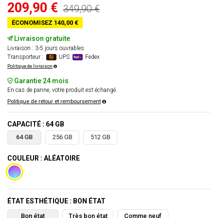
209,90 €
349,90 €
ÉCONOMISEZ 140,00 €
Livraison gratuite
Livraison : 3-5 jours ouvrables
Transporteur :
UPS
Fedex
Politique de livraison
Garantie 24 mois
En cas de panne, votre produit est échangé.
Politique de retour et remboursement
CAPACITÉ : 64 GB
64 GB
256 GB
512 GB
COULEUR : ALÉATOIRE
ÉTAT ESTHÉTIQUE : BON ÉTAT
Bon état
Très bon état
Comme neuf