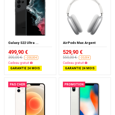
Galaxy S22 Ultra ...
AirPods Max Argent
499,90 €
529,90 €
300,00 €
550,00 €
--200,00 €
-20,00 €
Presque épuisé
Presque épuisé
GARANTIE 24 MOIS
GARANTIE 24 MOIS
PAS CHER
PROMOTION