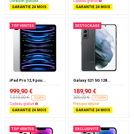
Livraison gratuite
Presque épuisé
GARANTIE 24 MOIS
GARANTIE 24 MOIS
TOP VENTES
DESTOCKAGE
iPad Pro 12,9 pou...
Galaxy S21 5G 128...
999,90 €
189,90 €
1 010,00 €
300,00 €
-10,00 €
-110,00 €
Presque épuisé
Presque épuisé
GARANTIE 24 MOIS
GARANTIE 24 MOIS
TOP VENTES
EXCLUSIVITÉ