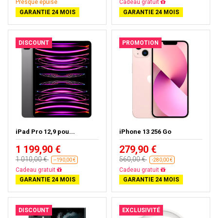
Presque épuisé
Livraison gratuite
GARANTIE 24 MOIS
GARANTIE 24 MOIS
DISCOUNT
PROMOTION
iPad Pro 12,9 pou...
iPhone 13 256 Go
1 199,90 €
279,90 €
1 010,00 €
560,00 €
--190,00 €
-280,00 €
Presque épuisé
Livraison gratuite
GARANTIE 24 MOIS
GARANTIE 24 MOIS
DISCOUNT
EXCLUSIVITÉ