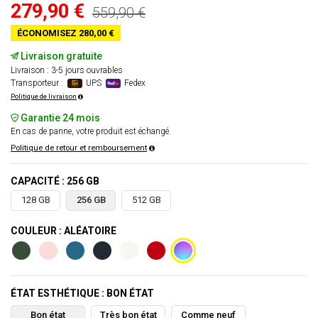
279,90 €
559,90 €
ÉCONOMISEZ 280,00 €
Livraison gratuite
Livraison : 3-5 jours ouvrables
Transporteur :
UPS
Fedex
Politique de livraison
Garantie 24 mois
En cas de panne, votre produit est échangé.
Politique de retour et remboursement
CAPACITÉ : 256 GB
128 GB
256 GB
512 GB
COULEUR : ALÉATOIRE
ÉTAT ESTHÉTIQUE : BON ÉTAT
Bon état
Très bon état
Comme neuf