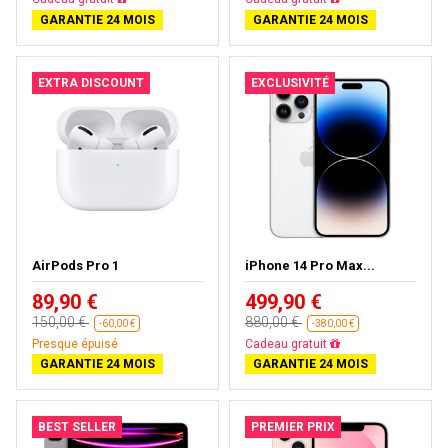
GARANTIE 24 MOIS
GARANTIE 24 MOIS
EXTRA DISCOUNT
EXCLUSIVITÉ
AirPods Pro 1
iPhone 14 Pro Max...
89,90 €
499,90 €
150,00 €
880,00 €
-60,00 €
-380,00 €
Presque épuisé
Livraison gratuite
GARANTIE 24 MOIS
GARANTIE 24 MOIS
BEST SELLER
PREMIER PRIX