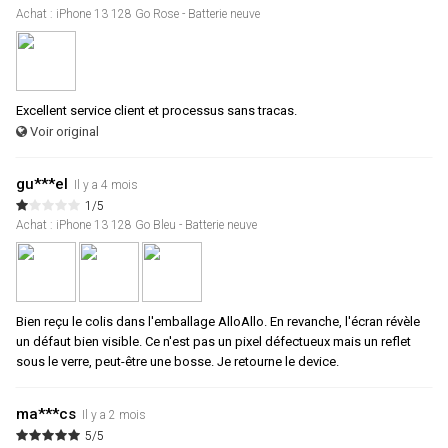
Achat : iPhone 13 128 Go Rose - Batterie neuve
Excellent service client et processus sans tracas.
Voir original
gu***el
Il y a 4 mois
1/5
Achat : iPhone 13 128 Go Bleu - Batterie neuve
Bien reçu le colis dans l'emballage AlloAllo. En revanche, l'écran révèle
un défaut bien visible. Ce n'est pas un pixel défectueux mais un reflet
sous le verre, peut-être une bosse. Je retourne le device.
ma***cs
Il y a 2 mois
5/5