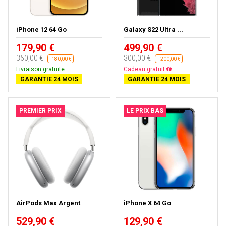
iPhone 12 64 Go
Galaxy S22 Ultra ...
179,90 €
499,90 €
360,00 €
300,00 €
-180,00 €
--200,00 €
Livraison gratuite
Presque épuisé
GARANTIE 24 MOIS
GARANTIE 24 MOIS
PREMIER PRIX
LE PRIX BAS
AirPods Max Argent
iPhone X 64 Go
529,90 €
129,90 €