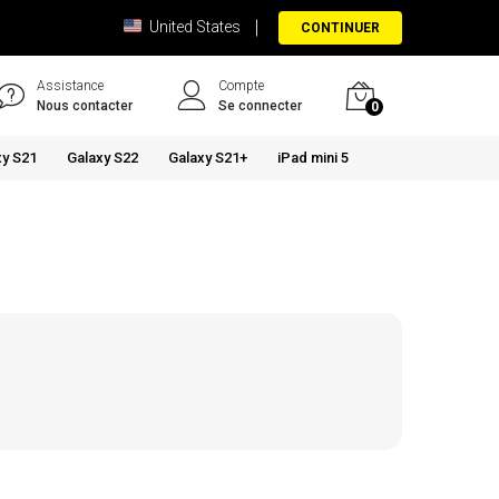
United States
CONTINUER
Assistance
Compte
Nous contacter
Se connecter
0
xy S21
Galaxy S22
Galaxy S21+
iPad mini 5