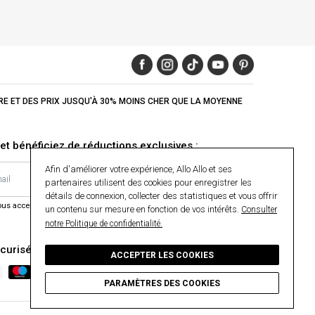
IRE ET DES PRIX JUSQU'À 30% MOINS CHER QUE LA MOYENNE
et bénéficiez de réductions exclusives :
Afin d'améliorer votre expérience, Allo Allo et ses
OK
partenaires utilisent des cookies pour enregistrer les
détails de connexion, collecter des statistiques et vous offrir
vous acceptez nos Conditions générales et ainsi que notre Politique de
un contenu sur mesure en fonction de vos intérêts.
Consulter
notre Politique de confidentialité.
curisé
ACCEPTER LES COOKIES
PARAMÈTRES DES COOKIES