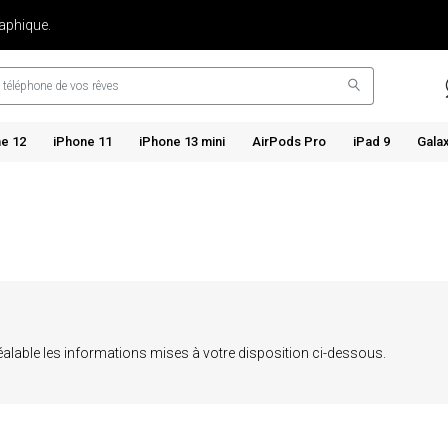
aphique.
e 12
iPhone 11
iPhone 13 mini
AirPods Pro
iPad 9
Gala
préalable les informations mises à votre disposition ci-dessous.