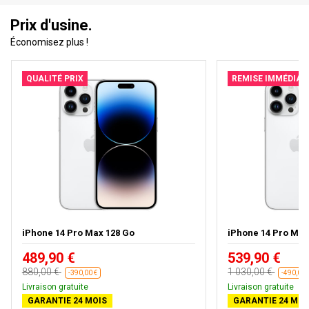
Prix d'usine.
Économisez plus !
QUALITÉ PRIX
REMISE IMMÉDIAT
iPhone 14 Pro Max 128 Go
iPhone 14 Pro Max
489,90 €
539,90 €
880,00 €
1 030,00 €
-390,00 €
-490,00 
Livraison gratuite
Livraison gratuite
GARANTIE 24 MOIS
GARANTIE 24 MOI