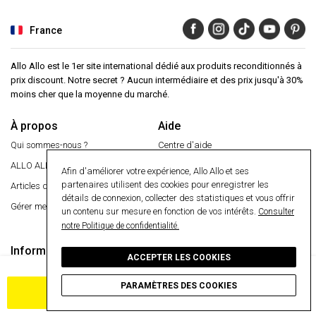
France
Allo Allo est le 1er site international dédié aux produits reconditionnés à
prix discount. Notre secret ? Aucun intermédiaire et des prix jusqu'à 30%
moins cher que la moyenne du marché.
À propos
Aide
Qui sommes-nous ?
Centre d'aide
ALLO ALLO
VIP
Garantie 24 mois
Afin d'améliorer votre expérience, Allo Allo et ses
partenaires utilisent des cookies pour enregistrer les
Articles de presse
Paiement sécurisé
détails de connexion, collecter des statistiques et vous offrir
Gérer mes cookies
Livraison gratuite
un contenu sur mesure en fonction de vos intérêts.
Consulter
notre Politique de confidentialité.
Retourner un article
Informations
Paiement sécurisé
ACCEPTER LES COOKIES
Ajoutez et obtenez votre cadeau gratuit
Conditions générales
PARAMÈTRES DES COOKIES
Confidentialité
AJOUTER AU PANIER
Cookies