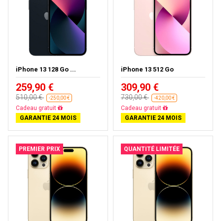
iPhone 13 128 Go ...
iPhone 13 512 Go
259,90 €
309,90 €
510,00 €
730,00 €
-250,00 €
-420,00 €
Livraison gratuite
Livraison gratuite
GARANTIE 24 MOIS
GARANTIE 24 MOIS
PREMIER PRIX
QUANTITÉ LIMITÉE