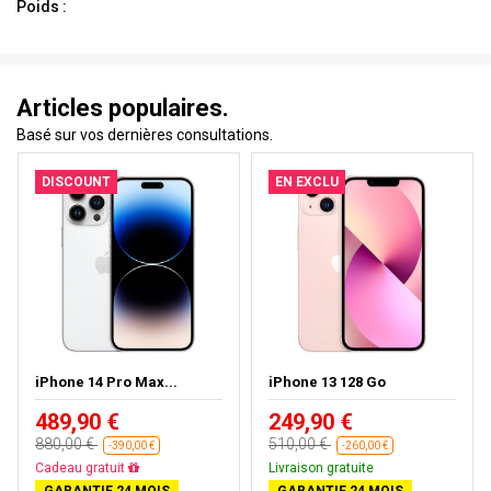
Poids :
Articles populaires.
Basé sur vos dernières consultations.
DISCOUNT
EN EXCLU
iPhone 14 Pro Max...
iPhone 13 128 Go
489,90 €
249,90 €
880,00 €
510,00 €
-390,00 €
-260,00 €
Livraison gratuite
Livraison gratuite
GARANTIE 24 MOIS
GARANTIE 24 MOIS