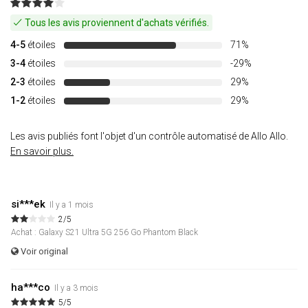
Tous les avis proviennent d'achats vérifiés.
4-5
étoiles
71%
3-4
étoiles
-29%
2-3
étoiles
29%
1-2
étoiles
29%
Les avis publiés font l'objet d'un contrôle automatisé de Allo Allo.
En savoir plus.
si***ek
Il y a 1 mois
2/5
Achat : Galaxy S21 Ultra 5G 256 Go Phantom Black
Voir original
ha***co
Il y a 3 mois
5/5