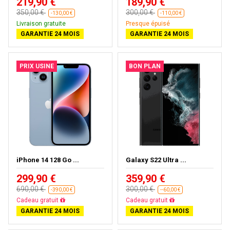
219,90 €
189,90 €
350,00 €
300,00 €
-130,00 €
-110,00 €
Livraison gratuite
Presque épuisé
GARANTIE 24 MOIS
GARANTIE 24 MOIS
PRIX USINE
BON PLAN
iPhone 14 128 Go ...
Galaxy S22 Ultra ...
299,90 €
359,90 €
690,00 €
300,00 €
-390,00 €
--60,00 €
Livraison gratuite
Presque épuisé
GARANTIE 24 MOIS
GARANTIE 24 MOIS