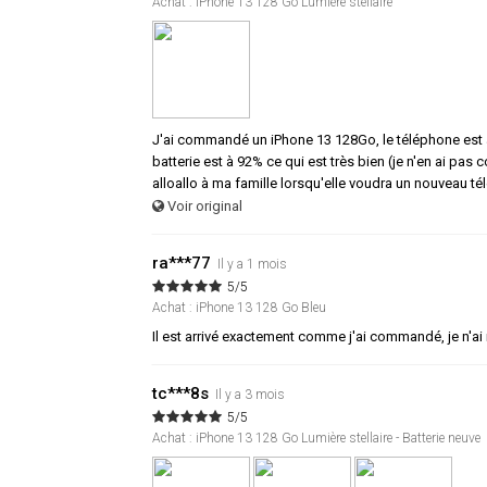
Achat : iPhone 13 128 Go Lumière stellaire
J'ai commandé un iPhone 13 128Go, le téléphone est arri
batterie est à 92% ce qui est très bien (je n'en ai p
alloallo à ma famille lorsqu'elle voudra un nouveau tél
Voir original
ra***77
Il y a 1 mois
5/5
Achat : iPhone 13 128 Go Bleu
Il est arrivé exactement comme j'ai commandé, je n'ai 
tc***8s
Il y a 3 mois
5/5
Achat : iPhone 13 128 Go Lumière stellaire - Batterie neuve