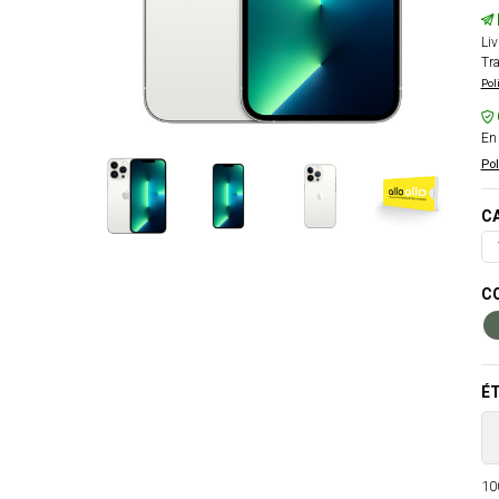
Liv
Tra
Pol
En 
Pol
CA
CO
ÉT
100