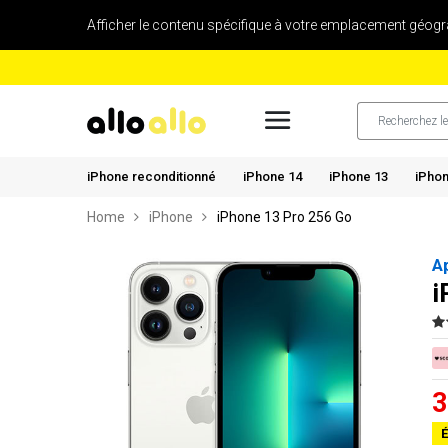
Afficher le contenu spécifique à votre emplacement géogr
iPhone reconditionné
iPhone 14
iPhone 13
iPhon
Home
iPhone
iPhone 13 Pro 256 Go
A
i
3
É