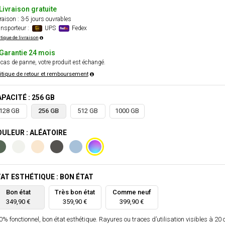
Livraison gratuite
raison : 3-5 jours ouvrables
nsporteur :
UPS
Fedex
itique de livraison
Garantie 24 mois
cas de panne, votre produit est échangé.
itique de retour et remboursement
PACITÉ : 256 GB
128 GB
256 GB
512 GB
1000 GB
ULEUR : ALÉATOIRE
AT ESTHÉTIQUE : BON ÉTAT
Bon état
Très bon état
Comme neuf
349,90 €
359,90 €
399,90 €
% fonctionnel, bon état esthétique. Rayures ou traces d’utilisation visibles à 20 