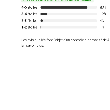
4-5
étoiles
83%
3-4
étoiles
12%
2-3
étoiles
4%
1-2
étoiles
1%
Les avis publiés font l'objet d'un contrôle automatisé de Al
En savoir plus.