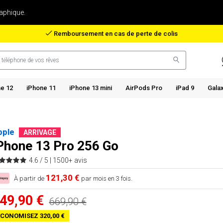
aphique.
Remboursement en cas de perte de colis
e 12
iPhone 11
iPhone 13 mini
AirPods Pro
iPad 9
Gala
pple
ARRIVAGE
Phone 13 Pro 256 Go
4.6 / 5 |
1500+ avis
121,30 €
À partir de
par mois en 3 fois.
49,90 €
669,90 €
CONOMISEZ 320,00 €