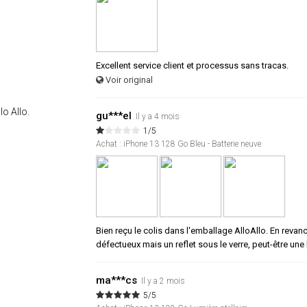
Excellent service client et processus sans tracas.
Voir original
lo Allo.
gu***el
Il y a 4 mois
1/5
Achat : iPhone 13 128 Go Bleu - Batterie neuve
Bien reçu le colis dans l'emballage AlloAllo. En revanch
défectueux mais un reflet sous le verre, peut-être une
ma***cs
Il y a 2 mois
5/5