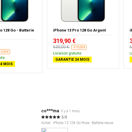
o 128 Go - Batterie
iPhone 13 Pro 128 Go Argent
i
319,90 €
630,00 €
6
-310,00 €
10,00 €
Livraison gratuite
L
ite
GARANTIE 24 MOIS
4 MOIS
co***ma
Il y a 1 mois
5/5
Achat : iPhone 13 128 Go Rose - Batterie neuve