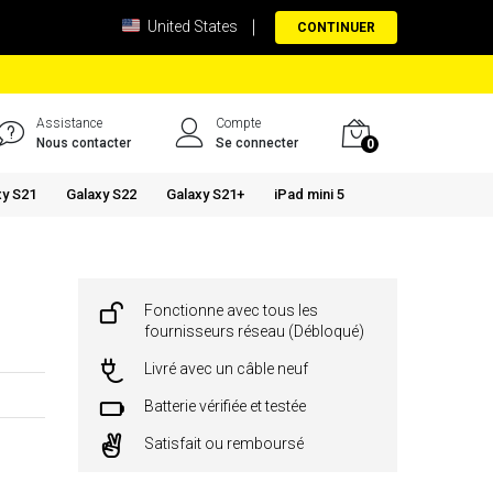
United States
CONTINUER
Assistance
Compte
Nous contacter
Se connecter
0
xy S21
Galaxy S22
Galaxy S21+
iPad mini 5
Fonctionne avec tous les
fournisseurs réseau (Débloqué)
Livré avec un câble neuf
Batterie vérifiée et testée
Satisfait ou remboursé