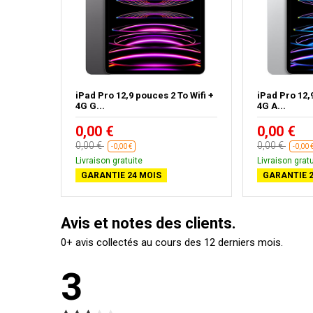
2 Go
iPad Pro 12,9 pouces 2 To Wifi +
iPad Pro 12,
4G G...
4G A...
0,00 €
0,00 €
0,00 €
0,00 €
-0,00 €
-0,00 
Livraison gratuite
Livraison gratu
GARANTIE 24 MOIS
GARANTIE 2
Avis et notes des clients.
0+ avis collectés au cours des 12 derniers mois.
3