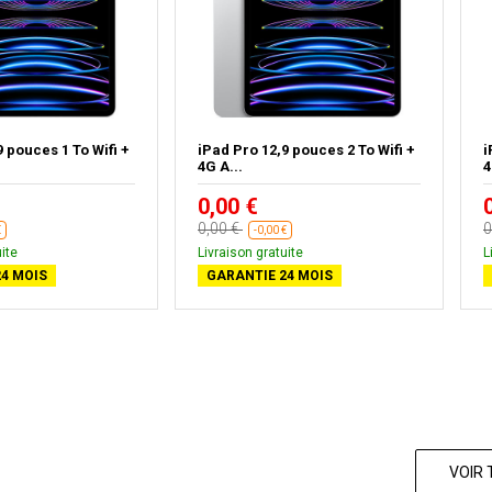
9 pouces 1 To Wifi +
iPad Pro 12,9 pouces 2 To Wifi +
i
4G A...
4
0,00 €
0,00 €
0
€
-0,00 €
ite
Livraison gratuite
L
4 MOIS
GARANTIE 24 MOIS
VOIR 