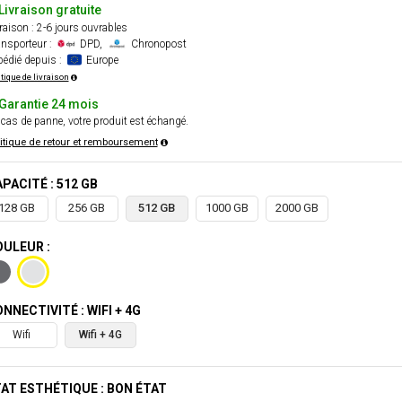
Livraison gratuite
raison : 2-6 jours ouvrables
nsporteur :
DPD,
Chronopost
édié depuis :
Europe
itique de livraison
Garantie 24 mois
cas de panne, votre produit est échangé.
itique de retour et remboursement
PACITÉ : 512 GB
128 GB
256 GB
512 GB
1000 GB
2000 GB
ULEUR :
NNECTIVITÉ : WIFI + 4G
Wifi
Wifi + 4G
AT ESTHÉTIQUE : BON ÉTAT