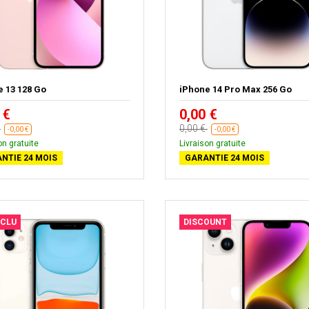
e 13 128 Go
iPhone 14 Pro Max 256 Go
 €
0,00 €
€
0,00 €
-0,00 €
-0,00 €
on gratuite
Livraison gratuite
NTIE 24 MOIS
GARANTIE 24 MOIS
XCLU
DISCOUNT