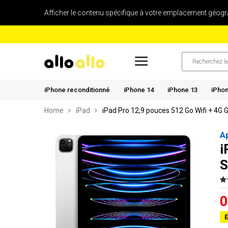
Afficher le contenu spécifique à votre emplacement géogr
iPhone reconditionné
iPhone 14
iPhone 13
iPhon
Home
iPad
iPad Pro 12,9 pouces 512 Go Wifi + 4G G
A
i
S
0
É