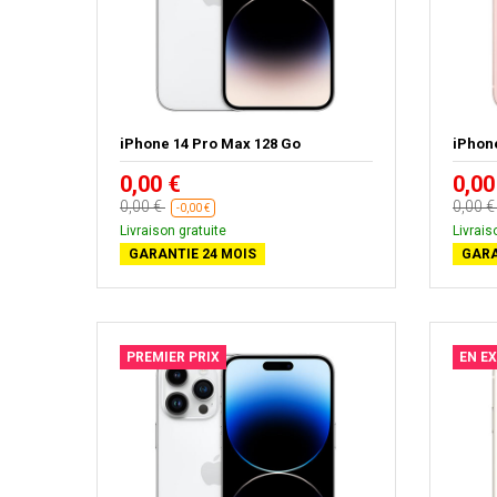
iPhone 14 Pro Max 128 Go
iPhon
0,00 €
0,00
0,00 €
0,00 
-0,00 €
Livraison gratuite
Livrais
GARANTIE 24 MOIS
GARA
PREMIER PRIX
EN E