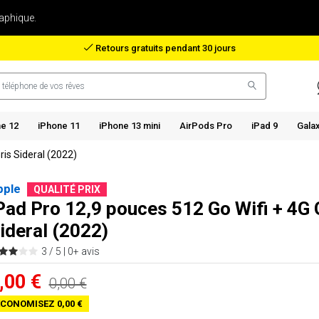
aphique.
Remboursement en cas de perte de colis
e 12
iPhone 11
iPhone 13 mini
AirPods Pro
iPad 9
Gala
ris Sideral (2022)
pple
QUALITÉ PRIX
Pad Pro 12,9 pouces 512 Go Wifi + 4G 
ideral (2022)
3 / 5 |
0+ avis
,00 €
0,00 €
CONOMISEZ 0,00 €