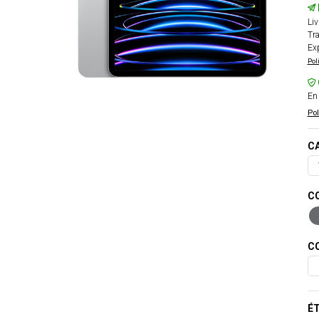
Liv
Tra
Exp
Pol
En 
Pol
CA
CO
CO
ÉT