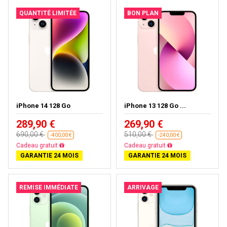
QUANTITÉ LIMITÉE
BON PLAN
iPhone 14 128 Go
iPhone 13 128 Go ...
289,90 €
269,90 €
690,00 €
510,00 €
-400,00 €
-240,00 €
Livraison gratuite
Livraison gratuite
GARANTIE 24 MOIS
GARANTIE 24 MOIS
REMISE IMMÉDIATE
ARRIVAGE