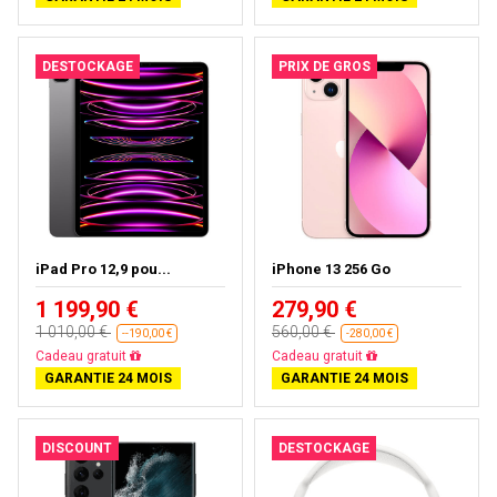
DESTOCKAGE
PRIX DE GROS
iPad Pro 12,9 pou...
iPhone 13 256 Go
1 199,90 €
279,90 €
1 010,00 €
560,00 €
--190,00 €
-280,00 €
Presque épuisé
Livraison gratuite
GARANTIE 24 MOIS
GARANTIE 24 MOIS
DISCOUNT
DESTOCKAGE