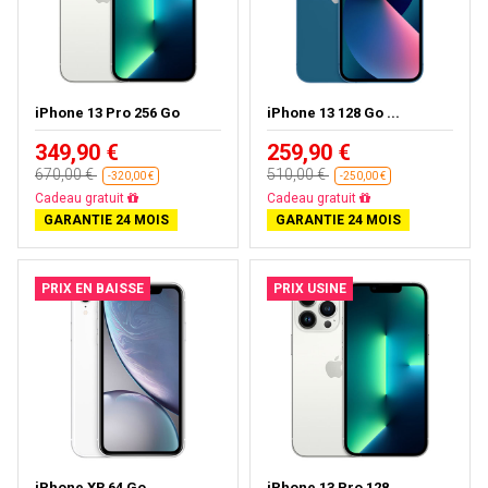
iPhone 13 Pro 256 Go
iPhone 13 128 Go ...
349,90 €
259,90 €
670,00 €
510,00 €
-320,00 €
-250,00 €
Livraison gratuite
Livraison gratuite
GARANTIE 24 MOIS
GARANTIE 24 MOIS
PRIX EN BAISSE
PRIX USINE
iPhone XR 64 Go
iPhone 13 Pro 128...