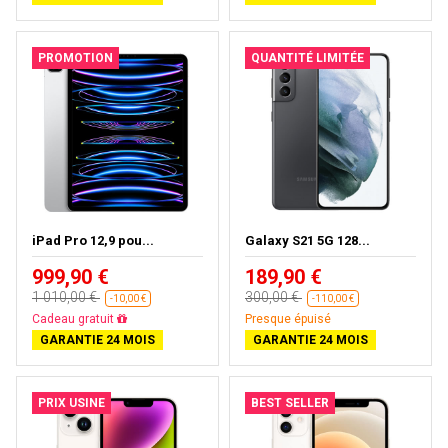
PROMOTION
QUANTITÉ LIMITÉE
iPad Pro 12,9 pou...
Galaxy S21 5G 128...
999,90 €
189,90 €
1 010,00 €
300,00 €
-10,00 €
-110,00 €
Presque épuisé
Presque épuisé
GARANTIE 24 MOIS
GARANTIE 24 MOIS
PRIX USINE
BEST SELLER