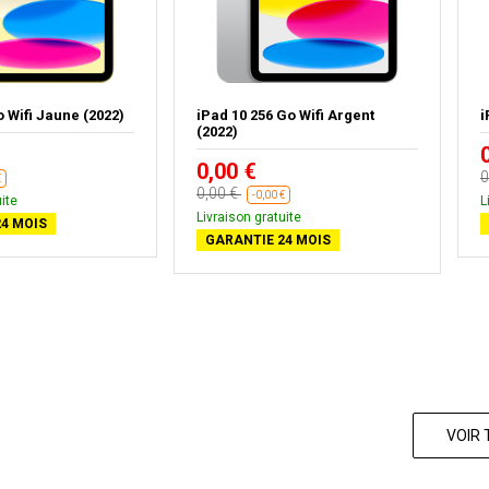
o Wifi Jaune (2022)
iPad 10 256 Go Wifi Argent
i
(2022)
0,00 €
0
€
0,00 €
-0,00 €
ite
L
Livraison gratuite
4 MOIS
GARANTIE 24 MOIS
VOIR 