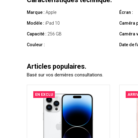
Marque :
Apple
Écran :
Modèle :
iPad 10
Caméra p
Capacité :
256 GB
Caméra v
Couleur :
Date de f
Articles populaires.
Basé sur vos dernières consultations.
EN EXCLU
ARRI