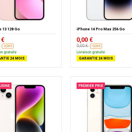
e 13 128 Go
iPhone 14 Pro Max 256 Go
 €
0,00 €
€
0,00 €
-0,00 €
-0,00 €
on gratuite
Livraison gratuite
NTIE 24 MOIS
GARANTIE 24 MOIS
USINE
PREMIER PRIX