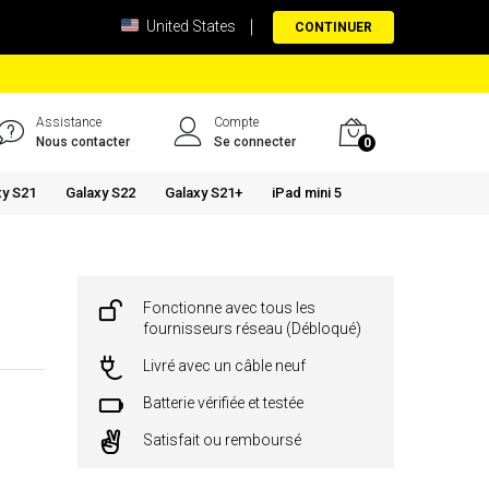
United States
CONTINUER
Assistance
Compte
Nous contacter
Se connecter
0
xy S21
Galaxy S22
Galaxy S21+
iPad mini 5
Fonctionne avec tous les
fournisseurs réseau (Débloqué)
Livré avec un câble neuf
Batterie vérifiée et testée
Satisfait ou remboursé