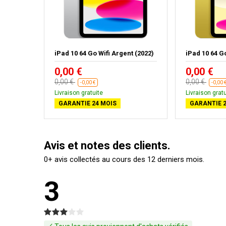
 (2022)
iPad 10 64 Go Wifi Argent (2022)
iPad 10 64 G
0,00 €
0,00 €
0,00 €
0,00 €
-0,00 €
-0,00 
Livraison gratuite
Livraison gratu
GARANTIE 24 MOIS
GARANTIE 2
Avis et notes des clients.
0+ avis collectés au cours des 12 derniers mois.
3