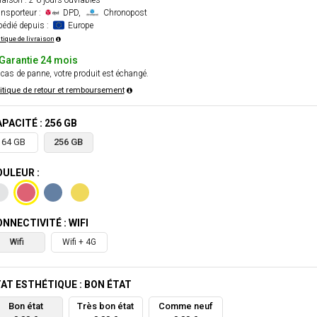
raison : 2-6 jours ouvrables
nsporteur :
DPD,
Chronopost
édié depuis :
Europe
itique de livraison
Garantie 24 mois
cas de panne, votre produit est échangé.
itique de retour et remboursement
PACITÉ : 256 GB
64 GB
256 GB
ULEUR :
NNECTIVITÉ : WIFI
Wifi
Wifi + 4G
AT ESTHÉTIQUE : BON ÉTAT
Bon état
Très bon état
Comme neuf