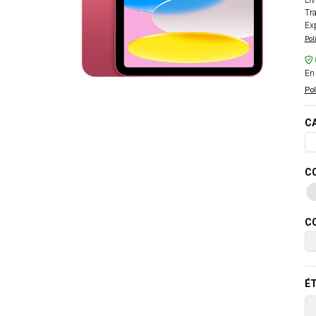
Liv
Tra
Exp
Pol
En 
Pol
CA
CO
CO
ÉT