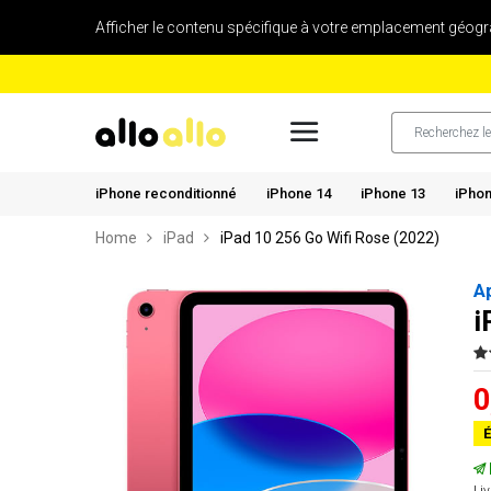
Afficher le contenu spécifique à votre emplacement géogr
iPhone reconditionné
iPhone 14
iPhone 13
iPhon
Home
iPad
iPad 10 256 Go Wifi Rose (2022)
A
i
0
É