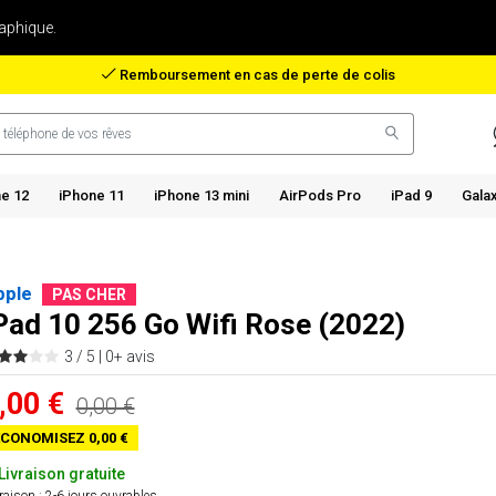
aphique.
Remboursement en cas de perte de colis
e 12
iPhone 11
iPhone 13 mini
AirPods Pro
iPad 9
Gala
pple
PAS CHER
Pad 10 256 Go Wifi Rose (2022)
3 / 5 |
0+ avis
,00 €
0,00 €
CONOMISEZ 0,00 €
Livraison gratuite