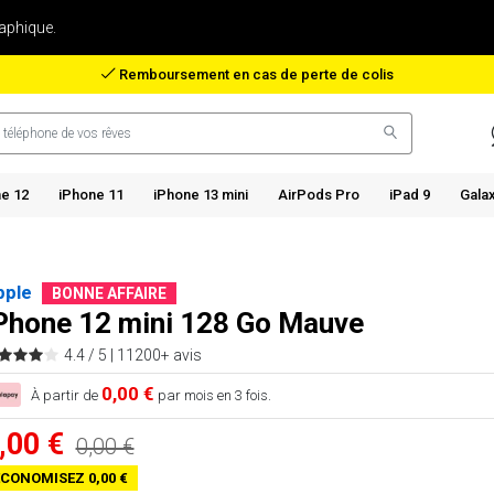
aphique.
Remboursement en cas de perte de colis
e 12
iPhone 11
iPhone 13 mini
AirPods Pro
iPad 9
Gala
pple
BONNE AFFAIRE
Phone 12 mini 128 Go Mauve
4.4 / 5 |
11200+ avis
0,00 €
À partir de
par mois en 3 fois.
,00 €
0,00 €
CONOMISEZ 0,00 €