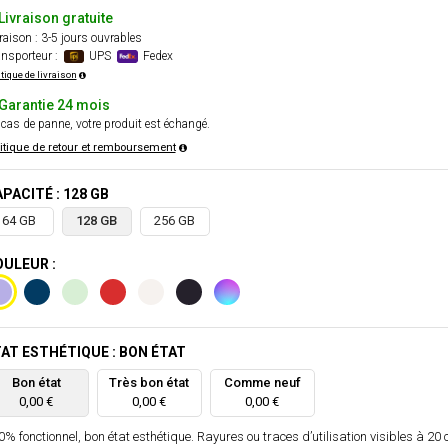
Livraison gratuite
raison : 3-5 jours ouvrables
nsporteur :
UPS
Fedex
itique de livraison
Garantie 24 mois
cas de panne, votre produit est échangé.
itique de retour et remboursement
PACITÉ : 128 GB
64 GB
128 GB
256 GB
ULEUR :
AT ESTHÉTIQUE : BON ÉTAT
Bon état
Très bon état
Comme neuf
0,00 €
0,00 €
0,00 €
% fonctionnel, bon état esthétique. Rayures ou traces d’utilisation visibles à 20 