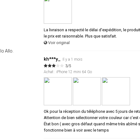
La livraison a respecté le délai d'expédition, le produi
le prix est raisonnable. Plus que satisfait.
Voir original
lo Allo.
kh***y_
Il y a 1 mois
3/5
Achat : iPhone 12 mini 64 Go
Ok pour la réception du téléphone avec 5 jours de ret
Attention de bien sélectionner votre couleur car c’est c
État bon ( avec gros défaut quand même très abîmé sur
fonctionne bien à voir avec le temps