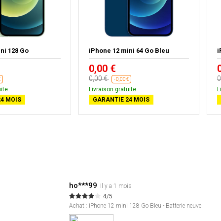
ni 128 Go
iPhone 12 mini 64 Go Bleu
i
0,00 €
0,00 €
0
€
-0,00 €
ite
Livraison gratuite
L
4 MOIS
GARANTIE 24 MOIS
ho***99
Il y a 1 mois
4/5
Achat : iPhone 12 mini 128 Go Bleu - Batterie neuve