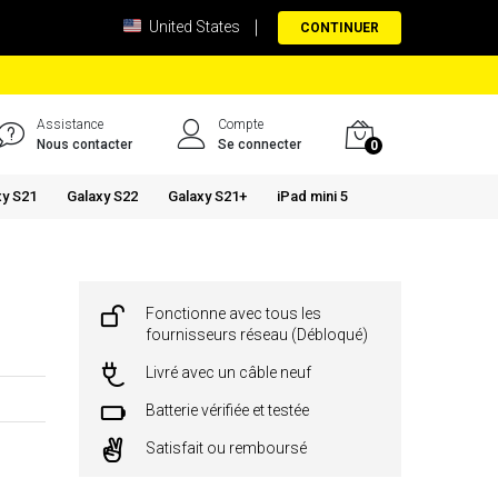
United States
CONTINUER
Assistance
Compte
Nous contacter
Se connecter
0
xy S21
Galaxy S22
Galaxy S21+
iPad mini 5
Fonctionne avec tous les
fournisseurs réseau (Débloqué)
Livré avec un câble neuf
Batterie vérifiée et testée
Satisfait ou remboursé