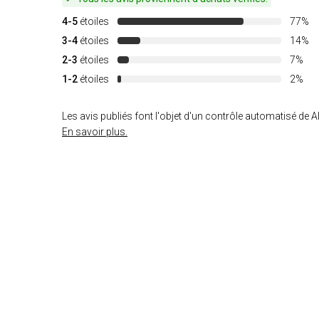
4-5
étoiles
77%
3-4
étoiles
14%
2-3
étoiles
7%
1-2
étoiles
2%
Les avis publiés font l'objet d'un contrôle automatisé de Al
En savoir plus.