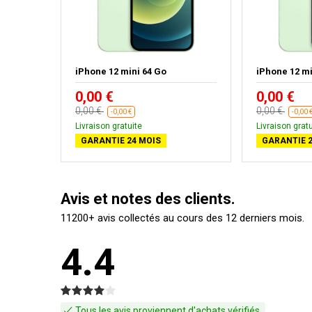
ir
iPhone 12 mini 64 Go
iPhone 12 mi
0,00 €
0,00 €
0,00 €
0,00 €
-0,00 €
-0,00 
Livraison gratuite
Livraison gratu
GARANTIE 24 MOIS
GARANTIE 2
Avis et notes des clients.
11200+ avis collectés au cours des 12 derniers mois.
4.4
Tous les avis proviennent d'achats vérifiés.