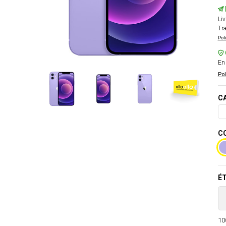
Liv
Tra
Pol
En 
Pol
CA
CO
ÉT
100