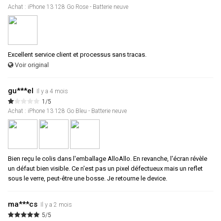
Achat : iPhone 13 128 Go Rose - Batterie neuve
Excellent service client et processus sans tracas.
Voir original
gu***el
Il y a 4 mois
1/5
Achat : iPhone 13 128 Go Bleu - Batterie neuve
Bien reçu le colis dans l'emballage AlloAllo. En revanche, l'écran révèle
un défaut bien visible. Ce n'est pas un pixel défectueux mais un reflet
sous le verre, peut-être une bosse. Je retourne le device.
ma***cs
Il y a 2 mois
5/5