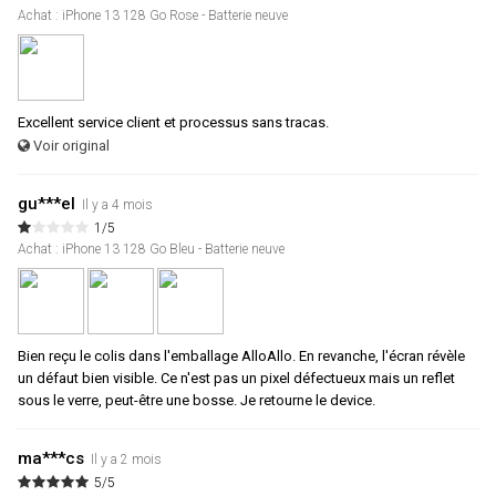
Achat : iPhone 13 128 Go Rose - Batterie neuve
Excellent service client et processus sans tracas.
Voir original
gu***el
Il y a 4 mois
1/5
Achat : iPhone 13 128 Go Bleu - Batterie neuve
Bien reçu le colis dans l'emballage AlloAllo. En revanche, l'écran révèle
un défaut bien visible. Ce n'est pas un pixel défectueux mais un reflet
sous le verre, peut-être une bosse. Je retourne le device.
ma***cs
Il y a 2 mois
5/5