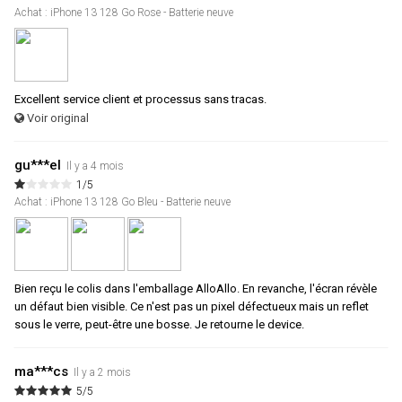
Achat : iPhone 13 128 Go Rose - Batterie neuve
Excellent service client et processus sans tracas.
Voir original
gu***el
Il y a 4 mois
1/5
Achat : iPhone 13 128 Go Bleu - Batterie neuve
Bien reçu le colis dans l'emballage AlloAllo. En revanche, l'écran révèle
un défaut bien visible. Ce n'est pas un pixel défectueux mais un reflet
sous le verre, peut-être une bosse. Je retourne le device.
ma***cs
Il y a 2 mois
5/5