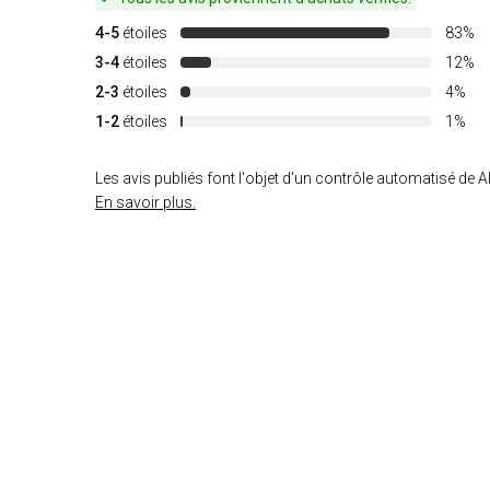
4-5
étoiles
83%
3-4
étoiles
12%
2-3
étoiles
4%
1-2
étoiles
1%
Les avis publiés font l'objet d'un contrôle automatisé de Al
En savoir plus.