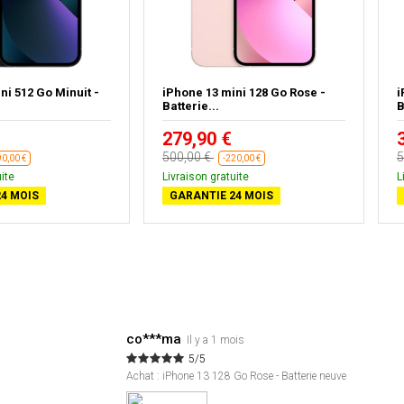
ni 512 Go Minuit -
iPhone 13 mini 128 Go Rose -
i
Batterie...
B
279,90 €
500,00 €
5
90,00 €
-220,00 €
ite
Livraison gratuite
L
4 MOIS
GARANTIE 24 MOIS
co***ma
Il y a 1 mois
5/5
Achat : iPhone 13 128 Go Rose - Batterie neuve