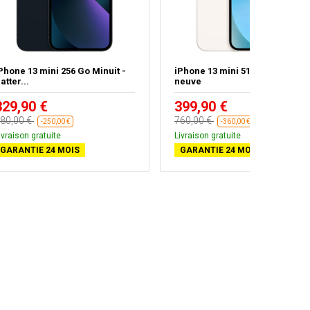
Phone 13 mini 256 Go Minuit -
iPhone 13 mini 512 Go - Batteri
atter...
neuve
329,90 €
399,90 €
80,00 €
760,00 €
-250,00 €
-360,00 €
ivraison gratuite
Livraison gratuite
GARANTIE 24 MOIS
GARANTIE 24 MOIS