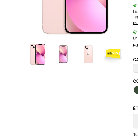
Liv
Tra
Pol
En 
Pol
CA
CO
ÉT
100