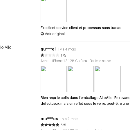
Excellent service client et processus sans tracas.
Voir original
lo Allo.
gu***el
Il y a 4 mois
1/5
Achat : iPhone 13 128 Go Bleu - Batterie neuve
Bien reçu le colis dans l'emballage AlloAllo. En revanch
défectueux mais un reflet sous le verre, peut-être une
ma***cs
Il y a 2 mois
5/5