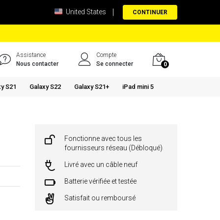
United States
CONTINUER
Assistance
Compte
Nous contacter
Se connecter
0
xy S21
Galaxy S22
Galaxy S21+
iPad mini 5
Fonctionne avec tous les
fournisseurs réseau (Débloqué)
Livré avec un câble neuf
Batterie vérifiée et testée
Satisfait ou remboursé