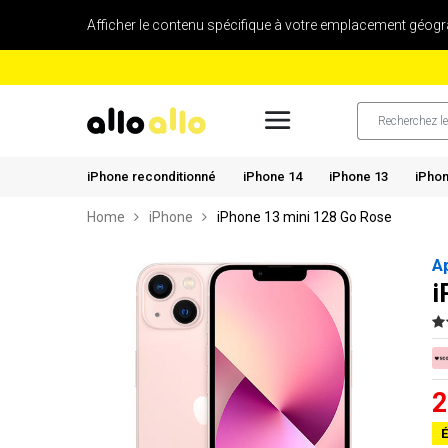
Afficher le contenu spécifique à votre emplacement géogr
iPhone reconditionné
iPhone 14
iPhone 13
iPhon
Home
iPhone
iPhone 13 mini 128 Go Rose
A
i
2
É