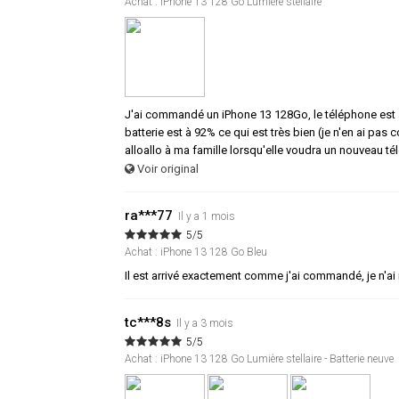
Achat : iPhone 13 128 Go Lumière stellaire
J'ai commandé un iPhone 13 128Go, le téléphone est arri
batterie est à 92% ce qui est très bien (je n'en ai p
alloallo à ma famille lorsqu'elle voudra un nouveau tél
Voir original
ra***77
Il y a 1 mois
5/5
Achat : iPhone 13 128 Go Bleu
Il est arrivé exactement comme j'ai commandé, je n'ai 
tc***8s
Il y a 3 mois
5/5
Achat : iPhone 13 128 Go Lumière stellaire - Batterie neuve