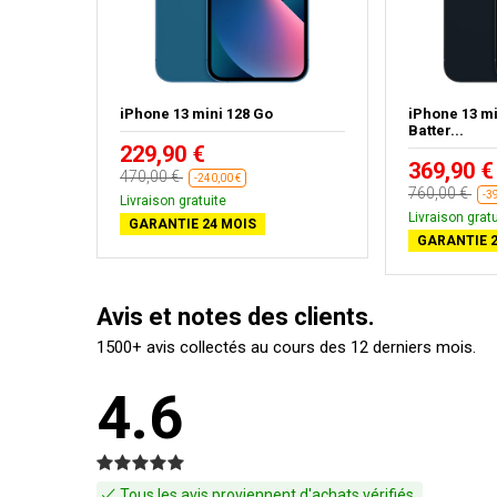
inuit
iPhone 13 mini 128 Go
iPhone 13 mi
Batter...
229,90 €
369,90 €
470,00 €
-240,00 €
760,00 €
-3
Livraison gratuite
Livraison gratu
GARANTIE 24 MOIS
GARANTIE 2
Avis et notes des clients.
1500+ avis collectés au cours des 12 derniers mois.
4.6
Tous les avis proviennent d'achats vérifiés.