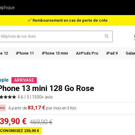
aphique.
Remboursement en cas de perte de colis
e 12
iPhone 11
iPhone 13 mini
AirPods Pro
iPad 9
Gala
pple
ARRIVAGE
Phone 13 mini 128 Go Rose
4.6 / 5 |
1500+ avis
83,17 €
À partir de
par mois en 3 fois.
39,90 €
469,90 €
CONOMISEZ 230,00 €