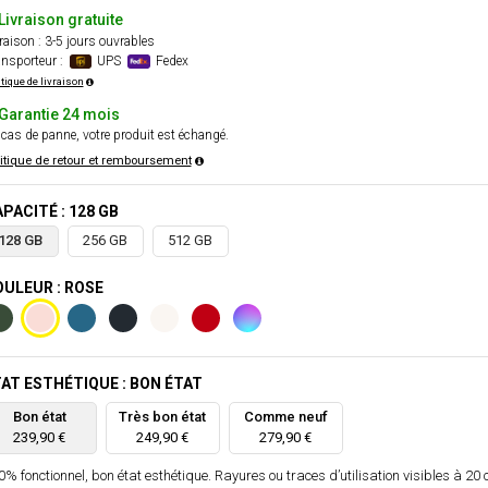
Livraison gratuite
raison : 3-5 jours ouvrables
nsporteur :
UPS
Fedex
itique de livraison
Garantie 24 mois
cas de panne, votre produit est échangé.
itique de retour et remboursement
PACITÉ : 128 GB
128 GB
256 GB
512 GB
ULEUR : ROSE
AT ESTHÉTIQUE : BON ÉTAT
Bon état
Très bon état
Comme neuf
239,90 €
249,90 €
279,90 €
% fonctionnel, bon état esthétique. Rayures ou traces d’utilisation visibles à 20 