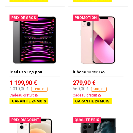
PRIX DE GROS
PROMOTION
iPad Pro 12,9 pou...
iPhone 13 256 Go
1 199,90 €
279,90 €
1 010,00 €
560,00 €
--190,00 €
-280,00 €
Presque épuisé
Livraison gratuite
GARANTIE 24 MOIS
GARANTIE 24 MOIS
PRIX DISCOUNT
QUALITÉ PRIX