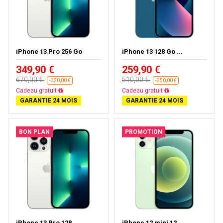
iPhone 13 Pro 256 Go
iPhone 13 128 Go ...
349,90 €
259,90 €
670,00 €
510,00 €
-320,00 €
-250,00 €
Livraison gratuite
Livraison gratuite
GARANTIE 24 MOIS
GARANTIE 24 MOIS
BON PLAN
PROMOTION
iPhone 13 Pro 128...
iPhone 12 mini 12...