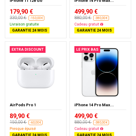
iPhone 11 128 Go
iPhone 14 Pro Max...
179,90 €
499,90 €
330,00 €
880,00 €
-150,00 €
-380,00 €
Livraison gratuite
Livraison gratuite
GARANTIE 24 MOIS
GARANTIE 24 MOIS
EXTRA DISCOUNT
LE PRIX BAS
AirPods Pro 1
iPhone 14 Pro Max...
89,90 €
499,90 €
150,00 €
880,00 €
-60,00 €
-380,00 €
Presque épuisé
Livraison gratuite
GARANTIE 24 MOIS
GARANTIE 24 MOIS