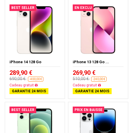
BEST SELLER
EN EXCLU
iPhone 14 128 Go
iPhone 13 128 Go ...
289,90 €
269,90 €
690,00 €
510,00 €
-400,00 €
-240,00 €
Livraison gratuite
Livraison gratuite
GARANTIE 24 MOIS
GARANTIE 24 MOIS
BEST SELLER
PRIX EN BAISSE