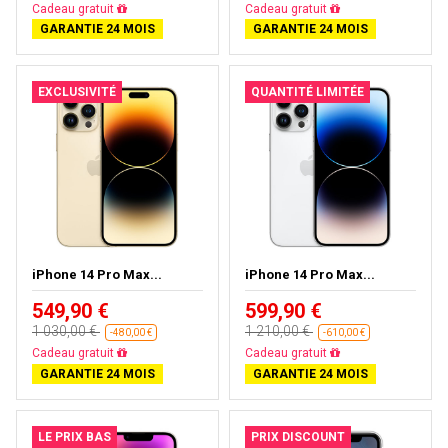
Livraison gratuite
Presque épuisé
GARANTIE 24 MOIS
GARANTIE 24 MOIS
EXCLUSIVITÉ
QUANTITÉ LIMITÉE
iPhone 14 Pro Max...
iPhone 14 Pro Max...
549,90 €
599,90 €
1 030,00 €
1 210,00 €
-480,00 €
-610,00 €
Livraison gratuite
Livraison gratuite
GARANTIE 24 MOIS
GARANTIE 24 MOIS
LE PRIX BAS
PRIX DISCOUNT