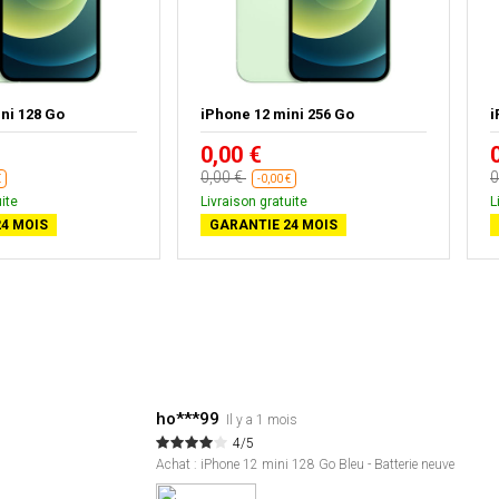
ni 128 Go
iPhone 12 mini 256 Go
i
0,00 €
0,00 €
0
€
-0,00 €
ite
Livraison gratuite
L
4 MOIS
GARANTIE 24 MOIS
ho***99
Il y a 1 mois
4/5
Achat : iPhone 12 mini 128 Go Bleu - Batterie neuve