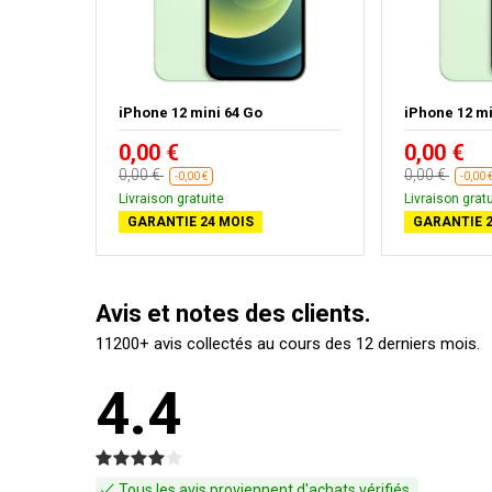
ir
iPhone 12 mini 64 Go
iPhone 12 mi
0,00 €
0,00 €
0,00 €
0,00 €
-0,00 €
-0,00 
Livraison gratuite
Livraison gratu
GARANTIE 24 MOIS
GARANTIE 2
Avis et notes des clients.
11200+ avis collectés au cours des 12 derniers mois.
4.4
Tous les avis proviennent d'achats vérifiés.