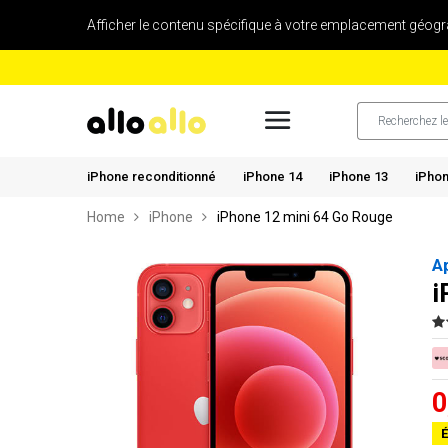
Afficher le contenu spécifique à votre emplacement géogr
iPhone reconditionné
iPhone 14
iPhone 13
iPhon
Home
iPhone
iPhone 12 mini 64 Go Rouge
A
i
0
É