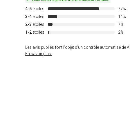
4-5
étoiles
77%
3-4
étoiles
14%
2-3
étoiles
7%
1-2
étoiles
2%
Les avis publiés font l'objet d'un contrôle automatisé de Al
En savoir plus.