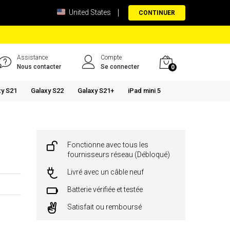
United States
CONTINUER
Assistance
Compte
Nous contacter
Se connecter
0
xy S21
Galaxy S22
Galaxy S21+
iPad mini 5
Fonctionne avec tous les
fournisseurs réseau (Débloqué)
Livré avec un câble neuf
Batterie vérifiée et testée
Satisfait ou remboursé