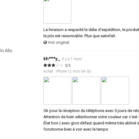
La livraison a respecté le délai d'expédition, le produi
le prix est raisonnable. Plus que satisfait.
Voir original
lo Allo.
kh***y_
Il y a 1 mois
3/5
Achat : iPhone 12 mini 64 Go
Ok pour la réception du téléphone avec 5 jours de ret
Attention de bien sélectionner votre couleur car c’est c
État bon ( avec gros défaut quand même très abîmé sur
fonctionne bien à voir avec le temps