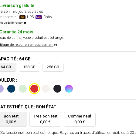
Livraison gratuite
raison : 3-5 jours ouvrables
nsporteur :
UPS
Fedex
itique de livraison
Garantie 24 mois
cas de panne, votre produit est échangé.
itique de retour et remboursement
PACITÉ : 64 GB
64 GB
128 GB
256 GB
ULEUR :
AT ESTHÉTIQUE : BON ÉTAT
Bon état
Très bon état
Comme neuf
0,00 €
0,00 €
0,00 €
% fonctionnel, bon état esthétique. Rayures ou traces d’utilisation visibles à 20 