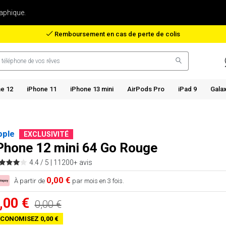
aphique.
Remboursement en cas de perte de colis
e 12
iPhone 11
iPhone 13 mini
AirPods Pro
iPad 9
Gala
pple
EXCLUSIVITÉ
Phone 12 mini 64 Go Rouge
4.4 / 5 |
11200+ avis
0,00 €
À partir de
par mois en 3 fois.
,00 €
0,00 €
CONOMISEZ 0,00 €