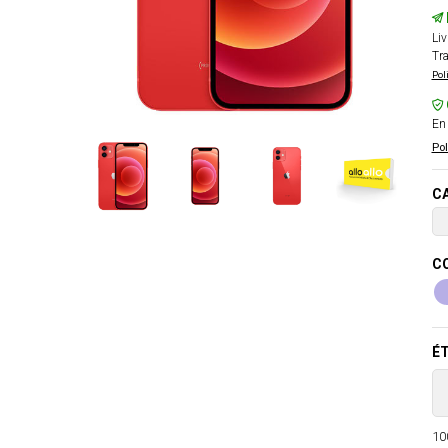
Liv
Tra
Pol
En 
Pol
CA
CO
ÉT
100