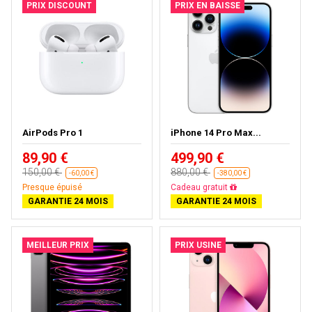
PRIX DISCOUNT
PRIX EN BAISSE
AirPods Pro 1
iPhone 14 Pro Max...
89,90 €
499,90 €
150,00 €
880,00 €
-60,00 €
-380,00 €
Presque épuisé
Livraison gratuite
GARANTIE 24 MOIS
GARANTIE 24 MOIS
MEILLEUR PRIX
PRIX USINE