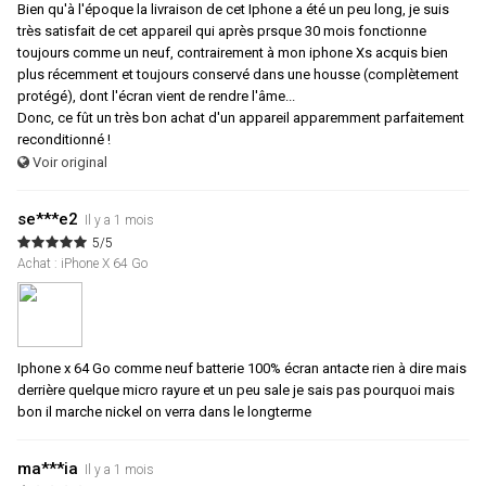
Bien qu'à l'époque la livraison de cet Iphone a été un peu long, je suis
très satisfait de cet appareil qui après prsque 30 mois fonctionne
toujours comme un neuf, contrairement à mon iphone Xs acquis bien
plus récemment et toujours conservé dans une housse (complètement
protégé), dont l'écran vient de rendre l'âme...
Donc, ce fût un très bon achat d'un appareil apparemment parfaitement
reconditionné !
Voir original
se***e2
Il y a 1 mois
5/5
Achat : iPhone X 64 Go
Iphone x 64 Go comme neuf batterie 100% écran antacte rien à dire mais
derrière quelque micro rayure et un peu sale je sais pas pourquoi mais
bon il marche nickel on verra dans le longterme
ma***ia
Il y a 1 mois