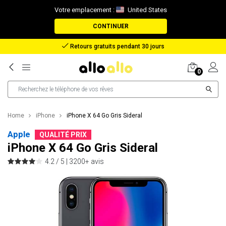
Votre emplacement :
United States
CONTINUER
Remboursement en cas de perte de colis
0
Home
iPhone
iPhone X 64 Go Gris Sideral
Apple
QUALITÉ PRIX
iPhone X 64 Go Gris Sideral
4.2 / 5 |
3200+ avis