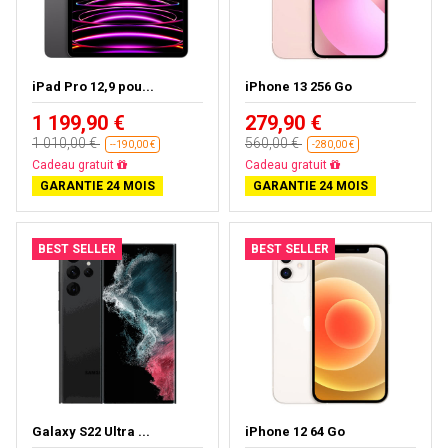
iPad Pro 12,9 pou...
iPhone 13 256 Go
1 199,90 €
279,90 €
1 010,00 €
560,00 €
--190,00 €
-280,00 €
Presque épuisé
Livraison gratuite
GARANTIE 24 MOIS
GARANTIE 24 MOIS
BEST SELLER
BEST SELLER
Galaxy S22 Ultra ...
iPhone 12 64 Go