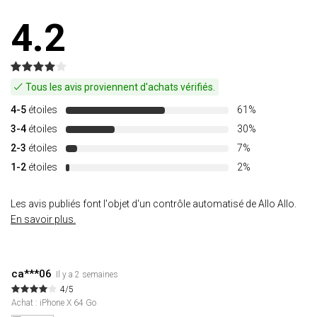
4.2
Tous les avis proviennent d'achats vérifiés.
4-5
étoiles
61%
3-4
étoiles
30%
2-3
étoiles
7%
1-2
étoiles
2%
Les avis publiés font l'objet d'un contrôle automatisé de Allo Allo.
En savoir plus.
ca***06
Il y a 2 semaines
4/5
Achat : iPhone X 64 Go