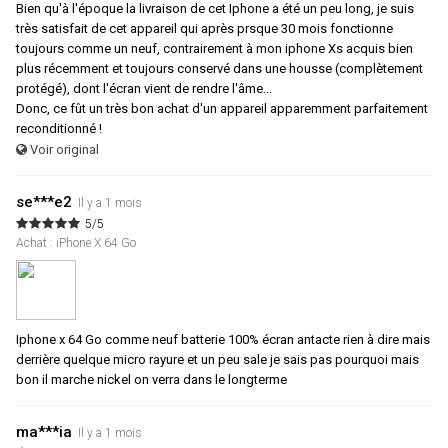
Bien qu'à l'époque la livraison de cet Iphone a été un peu long, je suis
très satisfait de cet appareil qui après prsque 30 mois fonctionne
toujours comme un neuf, contrairement à mon iphone Xs acquis bien
plus récemment et toujours conservé dans une housse (complètement
protégé), dont l'écran vient de rendre l'âme...
Donc, ce fût un très bon achat d'un appareil apparemment parfaitement
reconditionné !
Voir original
se***e2
Il y a 1 mois
5/5
Achat : iPhone X 64 Go
Iphone x 64 Go comme neuf batterie 100% écran antacte rien à dire mais
derrière quelque micro rayure et un peu sale je sais pas pourquoi mais
bon il marche nickel on verra dans le longterme
ma***ia
Il y a 1 mois