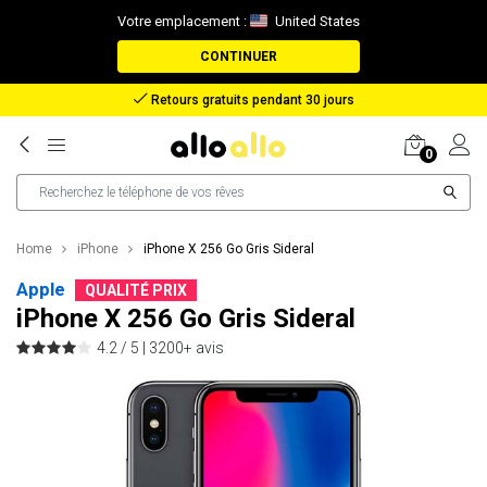
Votre emplacement :
United States
CONTINUER
Remboursement en cas de perte de colis
0
Home
iPhone
iPhone X 256 Go Gris Sideral
Apple
QUALITÉ PRIX
iPhone X 256 Go Gris Sideral
4.2 / 5 |
3200+ avis