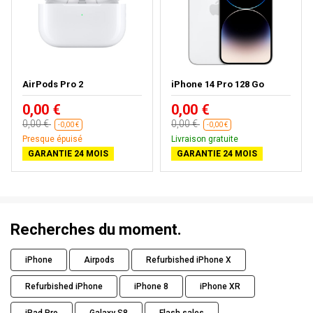
AirPods Pro 2
iPhone 14 Pro 128 Go
0,00 €
0,00 €
0,00 €
0,00 €
-0,00 €
-0,00 €
Presque épuisé
Livraison gratuite
GARANTIE 24 MOIS
GARANTIE 24 MOIS
Recherches du moment.
iPhone
Airpods
Refurbished iPhone X
Refurbished iPhone
iPhone 8
iPhone XR
iPad Pro
Galaxy S8
Flash sales