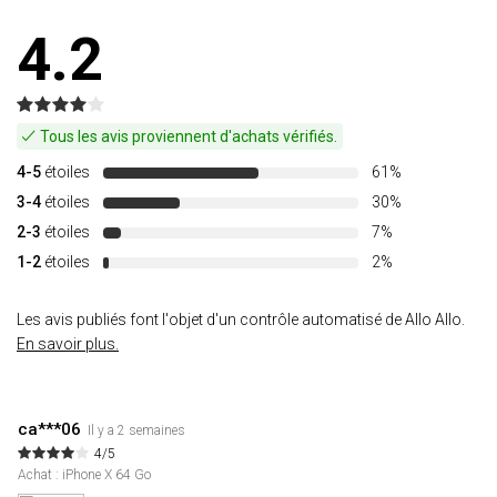
4.2
Tous les avis proviennent d'achats vérifiés.
4-5
étoiles
61%
3-4
étoiles
30%
2-3
étoiles
7%
1-2
étoiles
2%
Les avis publiés font l'objet d'un contrôle automatisé de Allo Allo.
En savoir plus.
ca***06
Il y a 2 semaines
4/5
Achat : iPhone X 64 Go