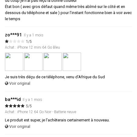
du coup je n’ai pas reçu la bonne couleur
État bon ( avec gros défaut quand même très abîmé sur le côté et en
dessous du téléphone et sale ) pour l’instant fonctionne bien à voir avec
le temps
zo***91
Il y a 1 mois
1/5
Achat : iPhone 12 mini 64 Go Bleu
Je suis très déçu de ce téléphone, venu d'Afrique du Sud
Voir original
ba***id
Il y a 1 mois
5/5
Achat : iPhone 12 64 Go Noir - Batterie neuve
Le produit est super, je l'achèterais certainement à nouveau.
Voir original