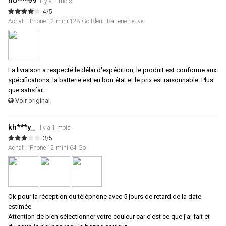
ho***99
Il y a 1 mois
4/5
Achat : iPhone 12 mini 128 Go Bleu - Batterie neuve
La livraison a respecté le délai d'expédition, le produit est conforme aux
spécifications, la batterie est en bon état et le prix est raisonnable. Plus
que satisfait.
Voir original
kh***y_
Il y a 1 mois
3/5
Achat : iPhone 12 mini 64 Go
Ok pour la réception du téléphone avec 5 jours de retard de la date
estimée
Attention de bien sélectionner votre couleur car c’est ce que j’ai fait et