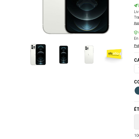
Liv
Tra
Pol
En 
Pol
CA
CO
ÉT
100