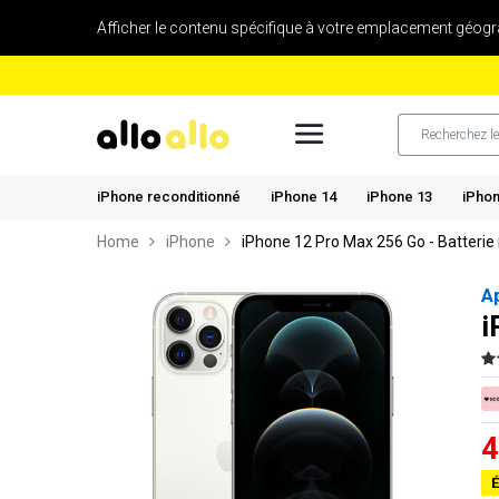
Afficher le contenu spécifique à votre emplacement géogr
iPhone reconditionné
iPhone 14
iPhone 13
iPhon
Home
iPhone
iPhone 12 Pro Max 256 Go - Batterie
A
i
4
É