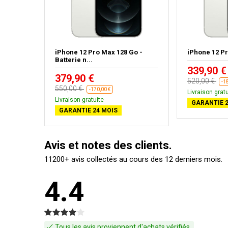
Go Bleu
iPhone 12 Pro Max 128 Go -
iPhone 12 P
Batterie n...
339,90 €
379,90 €
520,00 €
-1
550,00 €
-170,00 €
Livraison gratu
Livraison gratuite
GARANTIE 2
GARANTIE 24 MOIS
Avis et notes des clients.
11200+ avis collectés au cours des 12 derniers mois.
4.4
Tous les avis proviennent d'achats vérifiés.