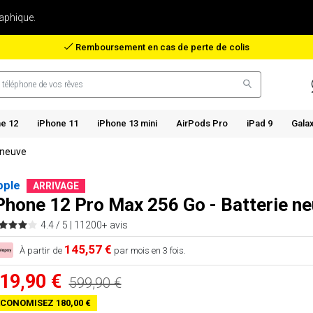
aphique.
Remboursement en cas de perte de colis
e 12
iPhone 11
iPhone 13 mini
AirPods Pro
iPad 9
Gala
 neuve
pple
ARRIVAGE
Phone 12 Pro Max 256 Go - Batterie n
4.4 / 5 |
11200+ avis
145,57 €
À partir de
par mois en 3 fois.
19,90 €
599,90 €
CONOMISEZ 180,00 €