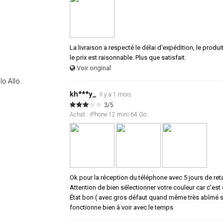
La livraison a respecté le délai d'expédition, le produi
le prix est raisonnable. Plus que satisfait.
Voir original
lo Allo.
kh***y_
Il y a 1 mois
3/5
Achat : iPhone 12 mini 64 Go
Ok pour la réception du téléphone avec 5 jours de ret
Attention de bien sélectionner votre couleur car c’est c
État bon ( avec gros défaut quand même très abîmé sur
fonctionne bien à voir avec le temps