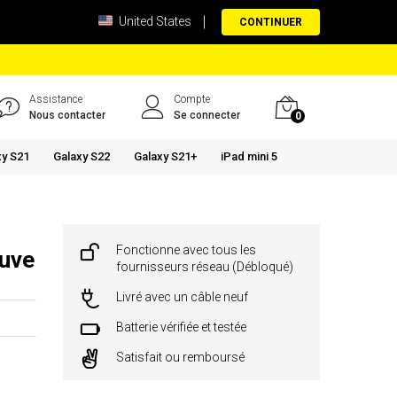
United States
CONTINUER
Assistance
Compte
Nous contacter
Se connecter
0
xy S21
Galaxy S22
Galaxy S21+
iPad mini 5
Fonctionne avec tous les
euve
fournisseurs réseau (Débloqué)
Livré avec un câble neuf
Batterie vérifiée et testée
Satisfait ou remboursé