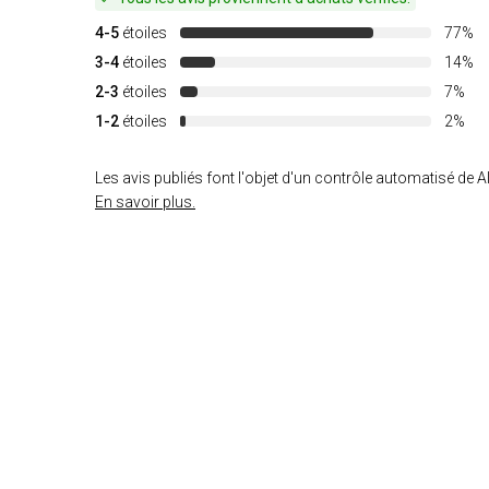
4-5
étoiles
77%
3-4
étoiles
14%
2-3
étoiles
7%
1-2
étoiles
2%
Les avis publiés font l'objet d'un contrôle automatisé de Al
En savoir plus.