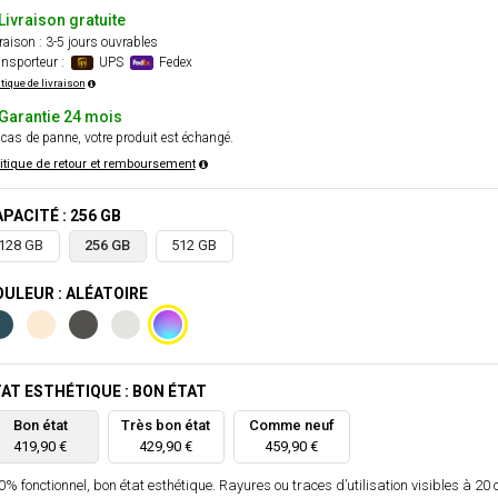
Livraison gratuite
raison : 3-5 jours ouvrables
nsporteur :
UPS
Fedex
itique de livraison
Garantie 24 mois
cas de panne, votre produit est échangé.
itique de retour et remboursement
PACITÉ : 256 GB
128 GB
256 GB
512 GB
ULEUR : ALÉATOIRE
AT ESTHÉTIQUE : BON ÉTAT
Bon état
Très bon état
Comme neuf
419,90 €
429,90 €
459,90 €
% fonctionnel, bon état esthétique. Rayures ou traces d’utilisation visibles à 20 