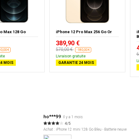
ro Max 128 Go
iPhone 12 Pro Max 256 Go Or
i
B
389,90 €
570,00 €
80,00 €
-180,00 €
6
ite
Livraison gratuite
L
4 MOIS
GARANTIE 24 MOIS
ho***99
Il y a 1 mois
4/5
Achat : iPhone 12 mini 128 Go Bleu - Batterie neuve