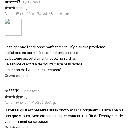
am***i7
Il y a 4 mois
3/5
Achat : iPhone 11 64 Go Noir - Batterie neuve
Le téléphone fonctionne parfaitement il n’y a aucun problème.
Je l’ai pris en parfait état et il est impeccable !
La batterie est totalement neuve, rien à dire!
Le service client d’aide pourrait être plus rapide .
Le temps de livraison est respecté.
Voir original
ta***99
Il y a 2 mois
5/5
Achat : iPhone 11 Pro 256 Go Argent
Super tel qu'il est présenté sur la photo et sans originaux. La livraison n'a
pris que 5 jours. Mon enfant est super content. Il suffit de l'essayer et de
voir comment ça se passe.
Voir original