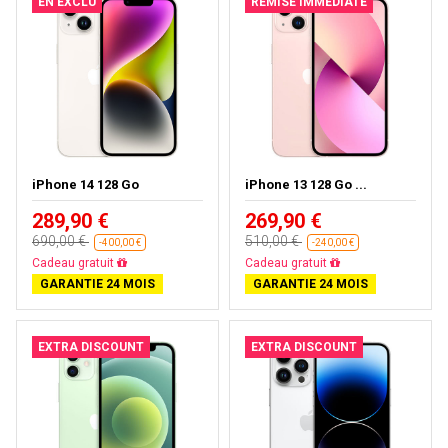
EN EXCLU
REMISE IMMÉDIATE
iPhone 14 128 Go
iPhone 13 128 Go ...
289,90 €
269,90 €
690,00 €
510,00 €
-400,00 €
-240,00 €
Livraison gratuite
Livraison gratuite
GARANTIE 24 MOIS
GARANTIE 24 MOIS
EXTRA DISCOUNT
EXTRA DISCOUNT