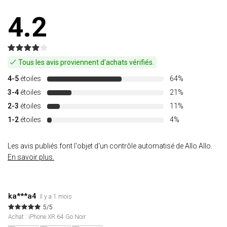
4.2
Tous les avis proviennent d'achats vérifiés.
4-5
étoiles
64%
3-4
étoiles
21%
2-3
étoiles
11%
1-2
étoiles
4%
Les avis publiés font l'objet d'un contrôle automatisé de Allo Allo.
En savoir plus.
ka***a4
Il y a 1 mois
5/5
Achat : iPhone XR 64 Go Noir