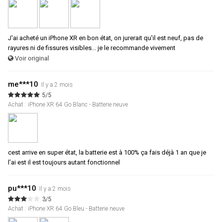
J'ai acheté un iPhone XR en bon état, on jurerait qu'il est neuf, pas de
rayures ni de fissures visibles... je le recommande vivement
Voir original
me***10
Il y a 2 mois
5/5
Achat : iPhone XR 64 Go Blanc - Batterie neuve
cest arrive en super état, la batterie est à 100% ça fais déjà 1 an que je
l’ai est il est toujours autant fonctionnel
pu***10
Il y a 2 mois
3/5
Achat : iPhone XR 64 Go Bleu - Batterie neuve