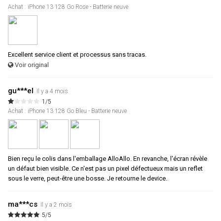
Achat : iPhone 13 128 Go Rose - Batterie neuve
Excellent service client et processus sans tracas.
Voir original
gu***el
Il y a 4 mois
1/5
Achat : iPhone 13 128 Go Bleu - Batterie neuve
Bien reçu le colis dans l'emballage AlloAllo. En revanche, l'écran révèle
un défaut bien visible. Ce n'est pas un pixel défectueux mais un reflet
sous le verre, peut-être une bosse. Je retourne le device.
ma***cs
Il y a 2 mois
5/5