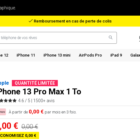
aphique.
Remboursement en cas de perte de colis
e 12
iPhone 11
iPhone 13 mini
AirPods Pro
iPad 9
Gala
pple
QUANTITÉ LIMITÉE
Phone 13 Pro Max 1 To
4.6 / 5 |
1500+ avis
0,00 €
À partir de
par mois en 3 fois.
,00 €
0,00 €
CONOMISEZ 0,00 €