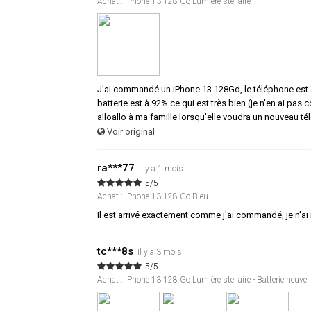
Achat : iPhone 13 128 Go Lumière stellaire
J'ai commandé un iPhone 13 128Go, le téléphone est arri
batterie est à 92% ce qui est très bien (je n'en ai p
alloallo à ma famille lorsqu'elle voudra un nouveau tél
Voir original
ra***77
Il y a 1 mois
5/5
Achat : iPhone 13 128 Go Bleu
Il est arrivé exactement comme j'ai commandé, je n'ai 
tc***8s
Il y a 3 mois
5/5
Achat : iPhone 13 128 Go Lumière stellaire - Batterie neuve