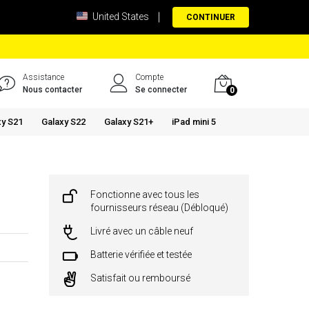
United States
CONTINUER
Assistance
Compte
Nous contacter
Se connecter
0
xy S21
Galaxy S22
Galaxy S21+
iPad mini 5
Fonctionne avec tous les
fournisseurs réseau (Débloqué)
Livré avec un câble neuf
Batterie vérifiée et testée
Satisfait ou remboursé