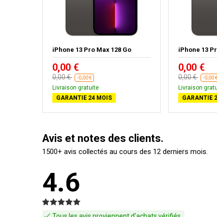
Go
iPhone 13 Pro Max 128 Go
iPhone 13 P
0,00 €
0,00 €
0,00 €
0,00 €
-0,00 €
-0,00 
Livraison gratuite
Livraison gratu
GARANTIE 24 MOIS
GARANTIE 2
Avis et notes des clients.
1500+ avis collectés au cours des 12 derniers mois.
4.6
Tous les avis proviennent d'achats vérifiés.