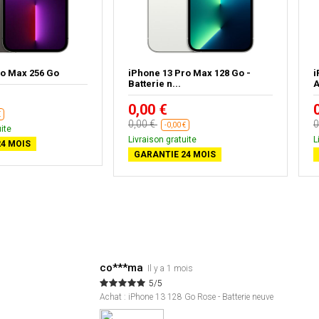
ro Max 256 Go
iPhone 13 Pro Max 128 Go -
i
Batterie n...
A
0,00 €
€
0,00 €
0
-0,00 €
ite
Livraison gratuite
L
4 MOIS
GARANTIE 24 MOIS
co***ma
Il y a 1 mois
5/5
Achat : iPhone 13 128 Go Rose - Batterie neuve