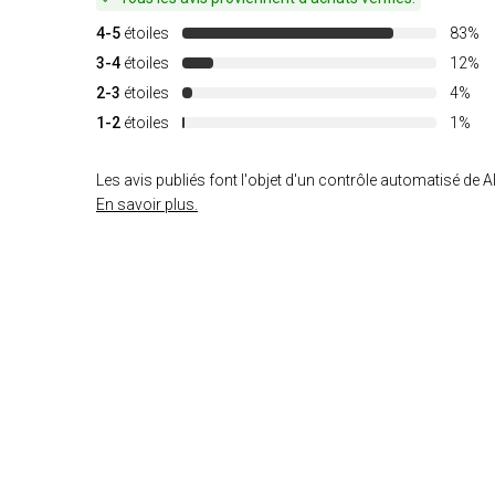
4-5
étoiles
83%
3-4
étoiles
12%
2-3
étoiles
4%
1-2
étoiles
1%
Les avis publiés font l'objet d'un contrôle automatisé de Al
En savoir plus.