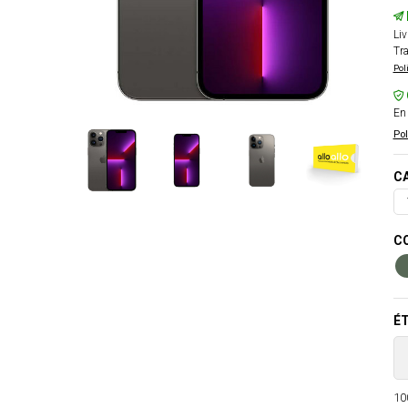
Liv
Tra
Pol
En 
Pol
CA
CO
ÉT
100