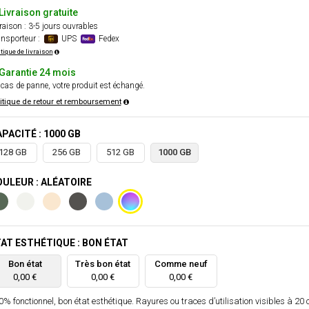
Livraison gratuite
raison : 3-5 jours ouvrables
nsporteur :
UPS
Fedex
itique de livraison
Garantie 24 mois
cas de panne, votre produit est échangé.
itique de retour et remboursement
PACITÉ : 1000 GB
128 GB
256 GB
512 GB
1000 GB
ULEUR : ALÉATOIRE
AT ESTHÉTIQUE : BON ÉTAT
Bon état
Très bon état
Comme neuf
0,00 €
0,00 €
0,00 €
% fonctionnel, bon état esthétique. Rayures ou traces d’utilisation visibles à 20 