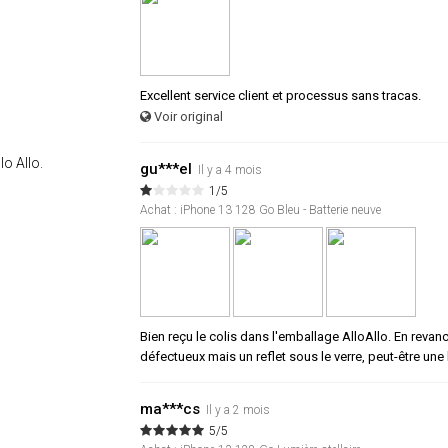
Excellent service client et processus sans tracas.
Voir original
lo Allo.
gu***el
Il y a 4 mois
1/5
Achat : iPhone 13 128 Go Bleu - Batterie neuve
Bien reçu le colis dans l'emballage AlloAllo. En revanch
défectueux mais un reflet sous le verre, peut-être une
ma***cs
Il y a 2 mois
5/5