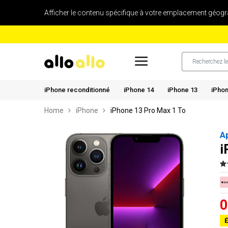
Afficher le contenu spécifique à votre emplacement géogr
iPhone reconditionné
iPhone 14
iPhone 13
iPhon
Home
iPhone
iPhone 13 Pro Max 1 To
A
i
0
É