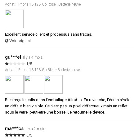
Achat : iPhone 13 128 Go Rose - Batterie neuve
Excellent service client et processus sans tracas.
Voir original
gu***el
Il y a 4 mois
1/5
Achat : iPhone 13 128 Go Bleu - Batterie neuve
Bien reçu le colis dans l'emballage AlloAllo. En revanche, l'écran révèle
un défaut bien visible. Ce n'est pas un pixel défectueux mais un reflet
sous le verre, peut-être une bosse. Je retourne le device.
ma***cs
Il y a 2 mois
5/5