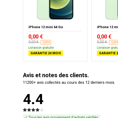
ir
iPhone 12 mini 64 Go
iPhone 12 mi
0,00 €
0,00 €
0,00 €
0,00 €
-0,00 €
-0,00 
Livraison gratuite
Livraison gratu
GARANTIE 24 MOIS
GARANTIE 2
Avis et notes des clients.
11200+ avis collectés au cours des 12 derniers mois.
4.4
Tous les avis proviennent d'achats vérifiés.