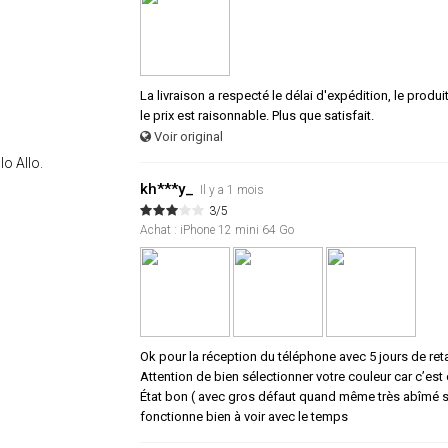
La livraison a respecté le délai d'expédition, le produi
le prix est raisonnable. Plus que satisfait.
Voir original
lo Allo.
kh***y_
Il y a 1 mois
3/5
Achat : iPhone 12 mini 64 Go
Ok pour la réception du téléphone avec 5 jours de ret
Attention de bien sélectionner votre couleur car c’est c
État bon ( avec gros défaut quand même très abîmé sur
fonctionne bien à voir avec le temps