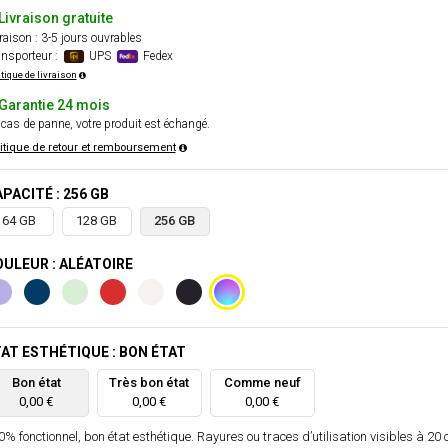
Livraison gratuite
raison : 3-5 jours ouvrables
nsporteur :
UPS
Fedex
itique de livraison
Garantie 24 mois
cas de panne, votre produit est échangé.
itique de retour et remboursement
PACITÉ : 256 GB
64 GB
128 GB
256 GB
ULEUR : ALÉATOIRE
AT ESTHÉTIQUE : BON ÉTAT
Bon état
Très bon état
Comme neuf
0,00 €
0,00 €
0,00 €
% fonctionnel, bon état esthétique. Rayures ou traces d’utilisation visibles à 20 