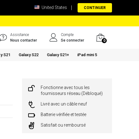
United States
CONTINUER
Assistance
Compte
Nous contacter
Se connecter
0
xy S21
Galaxy S22
Galaxy S21+
iPad mini 5
Fonctionne avec tous les
fournisseurs réseau (Débloqué)
Livré avec un câble neuf
Batterie vérifiée et testée
Satisfait ou remboursé