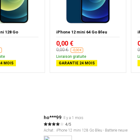
ni 128 Go
iPhone 12 mini 64 Go Bleu
i
0,00 €
0,00 €
0
€
-0,00 €
ite
Livraison gratuite
L
4 MOIS
GARANTIE 24 MOIS
ho***99
Il y a 1 mois
4/5
Achat : iPhone 12 mini 128 Go Bleu - Batterie neuve