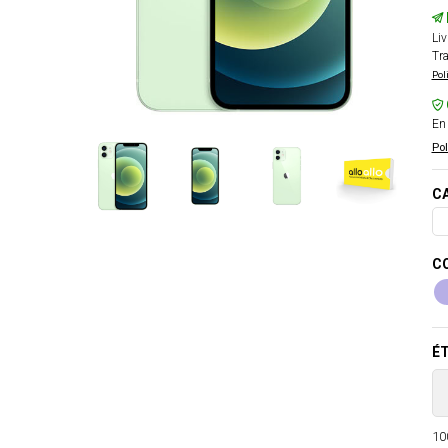
Liv
Tra
Pol
En 
Pol
CA
CO
ÉT
100