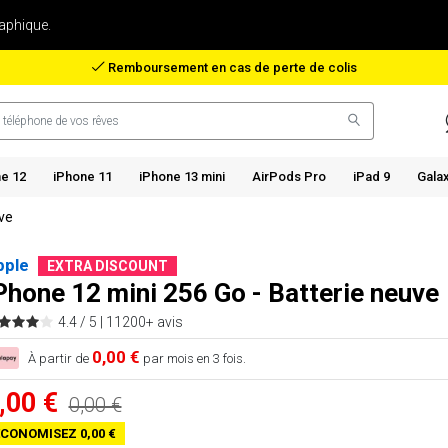
aphique.
Remboursement en cas de perte de colis
e 12
iPhone 11
iPhone 13 mini
AirPods Pro
iPad 9
Gala
uve
pple
EXTRA DISCOUNT
Phone 12 mini 256 Go - Batterie neuve
4.4 / 5 |
11200+ avis
0,00 €
À partir de
par mois en 3 fois.
,00 €
0,00 €
CONOMISEZ 0,00 €