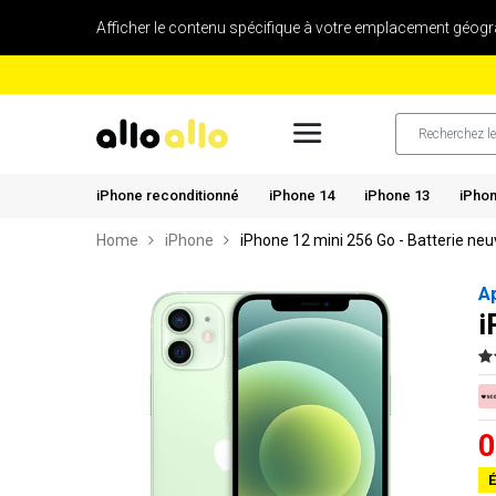
Afficher le contenu spécifique à votre emplacement géogr
iPhone reconditionné
iPhone 14
iPhone 13
iPhon
Home
iPhone
iPhone 12 mini 256 Go - Batterie ne
A
i
0
É