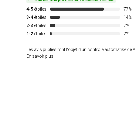
4-5
étoiles
77%
3-4
étoiles
14%
2-3
étoiles
7%
1-2
étoiles
2%
Les avis publiés font l'objet d'un contrôle automatisé de Al
En savoir plus.