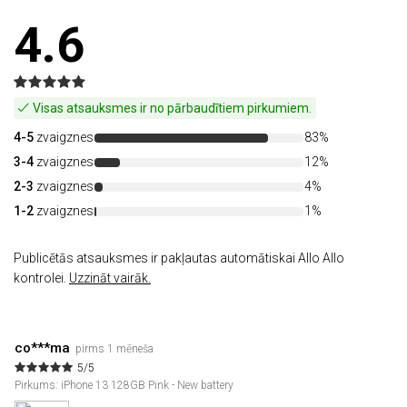
4.6
Visas atsauksmes ir no pārbaudītiem pirkumiem.
4-5
zvaigznes
83%
3-4
zvaigznes
12%
2-3
zvaigznes
4%
1-2
zvaigznes
1%
Publicētās atsauksmes ir pakļautas automātiskai Allo Allo
kontrolei.
Uzzināt vairāk.
co***ma
pirms 1 mēneša
5/5
Pirkums: iPhone 13 128GB Pink - New battery