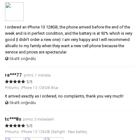
I ordered an iPhone 13 128GB, the phone arrived before the end of the
week and is in perfect condition, and the battery is at 92% which is very
good (I didn't order a new one). I am very happy and I will recommend
alloallo to my family when they want a new cell phone because the
service and prices are spectacular.
Skatīt oriģinālu
ra***77
pirms 1 mēneša
5/5
Pirkums: iPhone 13 128GB Blue
It arrived exactly as I ordered, no complaints, thank you very much!
Skatīt oriģinālu
tc***8s
pirms 3 mēnešiem
5/5
Pirkums: iPhone 13 128GB Starlight - New battery