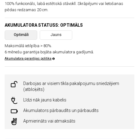
100% funkcionāls, labā estētiskā stāvoklī. Skrāpējumi vai lietošanas
pēdas redzamas 20 cm.
AKUMULATORA STATUSS: OPTIMĀLS
Optimāli
Jauns
Maksimālā ietilpība > 80%.
6 mēnešu garantija bojāta akumulatora gadījumā.
Akumulatora garantijas politika
Darbojas ar visiem tīkla pakalpojumu sniedzējiem
(atbloķēts)
Līdzi nāk jauns kabelis
Akumulators pārbaudīts un pārbaudīts
Apmierināts vai atmaksāts