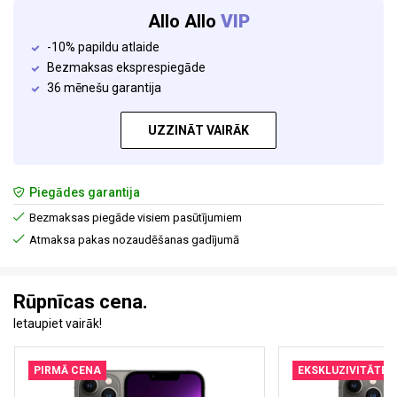
Allo Allo
VIP
-10% papildu atlaide
Bezmaksas eksprespiegāde
36 mēnešu garantija
UZZINĀT VAIRĀK
Piegādes garantija
Bezmaksas piegāde visiem pasūtījumiem
Atmaksa pakas nozaudēšanas gadījumā
Rūpnīcas cena.
Ietaupiet vairāk!
PIRMĀ CENA
EKSKLUZIVITĀTE