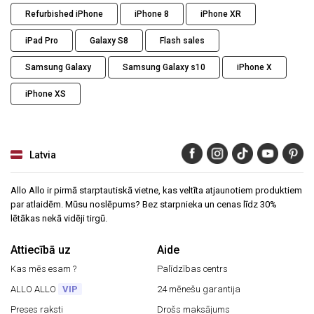
Refurbished iPhone
iPhone 8
iPhone XR
iPad Pro
Galaxy S8
Flash sales
Samsung Galaxy
Samsung Galaxy s10
iPhone X
iPhone XS
Latvia
Allo Allo ir pirmā starptautiskā vietne, kas veltīta atjaunotiem produktiem
par atlaidēm. Mūsu noslēpums? Bez starpnieka un cenas līdz 30%
lētākas nekā vidēji tirgū.
Attiecībā uz
Aide
Kas mēs esam ?
Palīdzības centrs
ALLO ALLO
VIP
24 mēnešu garantija
Preses raksti
Drošs maksājums