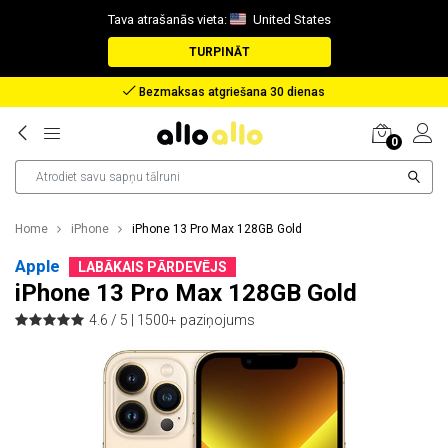
Tava atrašanās vieta:
United States
TURPINĀT
Atlīdzība nozaudētas pakas gadījumā
0
Home
iPhone
iPhone 13 Pro Max 128GB Gold
Apple
LABĀKAIS PĀRDEVĒJS
iPhone 13 Pro Max 128GB Gold
4.6 / 5 |
1500+ paziņojums