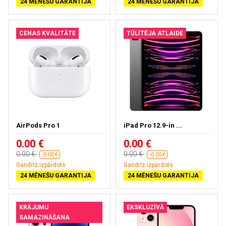
24 MĒNEŠU GARANTIJA
24 MĒNEŠU GARANTIJA
CENAS KVALITĀTE
TŪLĪTĒJA ATLAIDE
AirPods Pro 1
iPad Pro 12.9-in ...
0.00 €
0.00 €
0.00 €
0.00 €
-0.00 €
-0.00 €
Gandrīz izpārdots
Gandrīz izpārdots
24 MĒNEŠU GARANTIJA
24 MĒNEŠU GARANTIJA
KRĀJUMU
EKSKLUZĪVĀ
SAMAZINĀŠANA