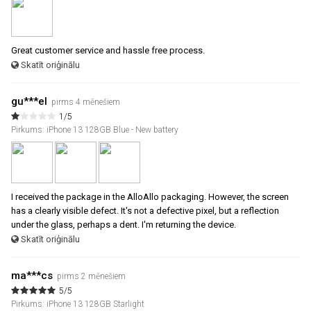
Great customer service and hassle free process.
Skatīt oriģinālu
gu***el
pirms 4 mēnešiem
1/5
Pirkums: iPhone 13 128GB Blue - New battery
I received the package in the AlloAllo packaging. However, the screen
has a clearly visible defect. It's not a defective pixel, but a reflection
under the glass, perhaps a dent. I'm returning the device.
Skatīt oriģinālu
ma***cs
pirms 2 mēnešiem
5/5
Pirkums: iPhone 13 128GB Starlight