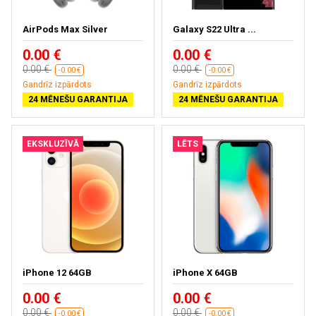
AirPods Max Silver
Galaxy S22 Ultra ...
0.00 €
0.00 €
0.00 €
0.00 €
-0.00 €
-0.00 €
Gandrīz izpārdots
Gandrīz izpārdots
24 MĒNEŠU GARANTIJA
24 MĒNEŠU GARANTIJA
EKSKLUZĪVĀ
LĒTS
iPhone 12 64GB
iPhone X 64GB
0.00 €
0.00 €
0.00 €
0.00 €
-0.00 €
-0.00 €