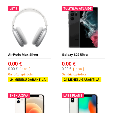
LĒTS
TŪLĪTĒJA ATLAIDE
AirPods Max Silver
Galaxy S22 Ultra ...
0.00 €
0.00 €
0.00 €
0.00 €
-0.00 €
-0.00 €
Gandrīz izpārdots
Gandrīz izpārdots
24 MĒNEŠU GARANTIJA
24 MĒNEŠU GARANTIJA
EKSKLUZĪVĀ
LABS PLĀNS