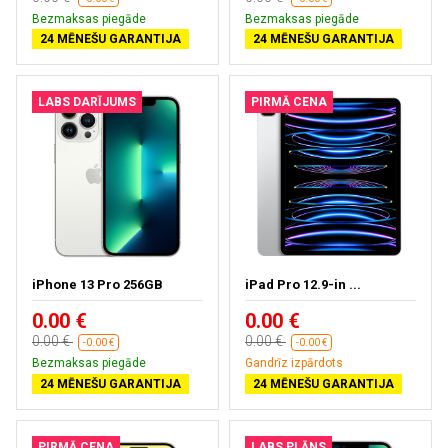
Bezmaksas piegāde
Bezmaksas piegāde
24 MĒNEŠU GARANTIJA
24 MĒNEŠU GARANTIJA
LABS DARĪJUMS
PIRMĀ CENA
iPhone 13 Pro 256GB
iPad Pro 12.9-in ...
0.00 €
0.00 €
0.00 €
0.00 €
-0.00 €
-0.00 €
Bezmaksas piegāde
Gandrīz izpārdots
24 MĒNEŠU GARANTIJA
24 MĒNEŠU GARANTIJA
PIRMĀ CENA
LABS PLĀNS