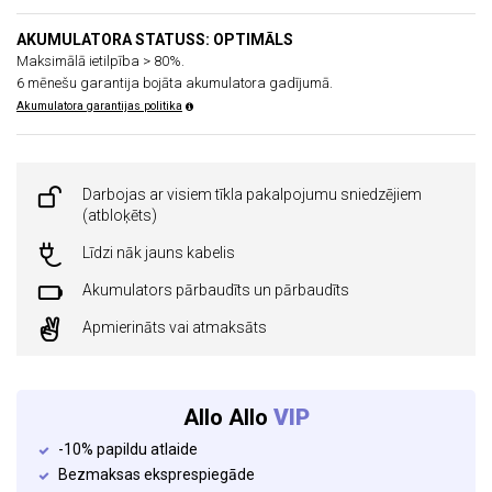
AKUMULATORA STATUSS: OPTIMĀLS
Maksimālā ietilpība > 80%.
6 mēnešu garantija bojāta akumulatora gadījumā.
Akumulatora garantijas politika
Darbojas ar visiem tīkla pakalpojumu sniedzējiem
(atbloķēts)
Līdzi nāk jauns kabelis
Akumulators pārbaudīts un pārbaudīts
Apmierināts vai atmaksāts
Allo Allo
VIP
-10% papildu atlaide
Bezmaksas eksprespiegāde