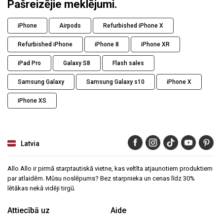
Pašreizējie meklējumi.
iPhone
Airpods
Refurbished iPhone X
Refurbished iPhone
iPhone 8
iPhone XR
iPad Pro
Galaxy S8
Flash sales
Samsung Galaxy
Samsung Galaxy s10
iPhone X
iPhone XS
Latvia
Allo Allo ir pirmā starptautiskā vietne, kas veltīta atjaunotiem produktiem
par atlaidēm. Mūsu noslēpums? Bez starpnieka un cenas līdz 30%
lētākas nekā vidēji tirgū.
Attiecībā uz
Aide