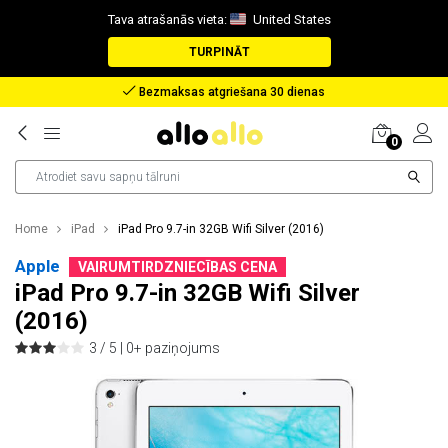
Tava atrašanās vieta:
United States
TURPINĀT
Atlīdzība nozaudētas pakas gadījumā
0
Home
iPad
iPad Pro 9.7-in 32GB Wifi Silver (2016)
Apple
VAIRUMTIRDZNIECĪBAS CENA
iPad Pro 9.7-in 32GB Wifi Silver
(2016)
3 / 5 |
0+ paziņojums