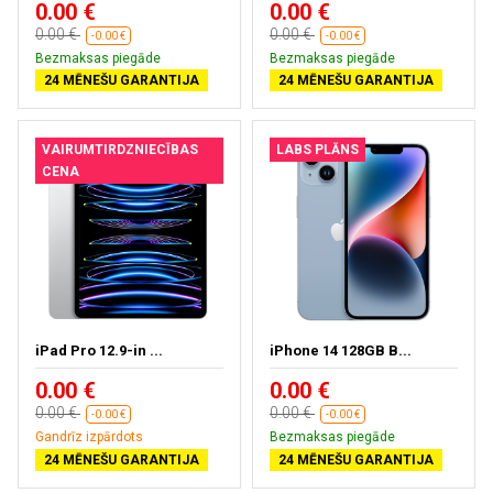
0.00 €
0.00 €
0.00 €
0.00 €
-0.00 €
-0.00 €
Bezmaksas piegāde
Bezmaksas piegāde
24 MĒNEŠU GARANTIJA
24 MĒNEŠU GARANTIJA
VAIRUMTIRDZNIECĪBAS
LABS PLĀNS
CENA
iPad Pro 12.9-in ...
iPhone 14 128GB B...
0.00 €
0.00 €
0.00 €
0.00 €
-0.00 €
-0.00 €
Gandrīz izpārdots
Bezmaksas piegāde
24 MĒNEŠU GARANTIJA
24 MĒNEŠU GARANTIJA