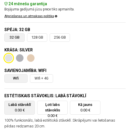
24 mēnešu garantija
Bojājuma gadījumā jūsu prece tiks apmainīta.
Atgriešanas un atmaksas politika
SPĒJA: 32 GB
32 GB
128 GB
256 GB
KRĀSA: SILVER
SAVIENOJAMĪBA: WIFI
Wifi
Wifi + 4G
ESTĒTISKAIS STĀVOKLIS: LABĀ STĀVOKLĪ
Labā stāvoklī
Ļoti labs
Kā jauns
0.00 €
stāvoklis
0.00 €
0.00 €
100% funkcionāls, labā estētiskā stāvoklī. Skrāpējumi vai lietošanas
pēdas redzamas 20 cm.