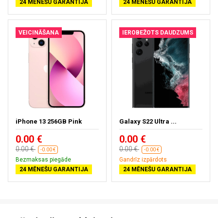
24 MĒNEŠU GARANTIJA
24 MĒNEŠU GARANTIJA
VEICINĀŠANA
IEROBEŽOTS DAUDZUMS
iPhone 13 256GB Pink
Galaxy S22 Ultra ...
0.00 €
0.00 €
0.00 €
0.00 €
-0.00 €
-0.00 €
Bezmaksas piegāde
Gandrīz izpārdots
24 MĒNEŠU GARANTIJA
24 MĒNEŠU GARANTIJA