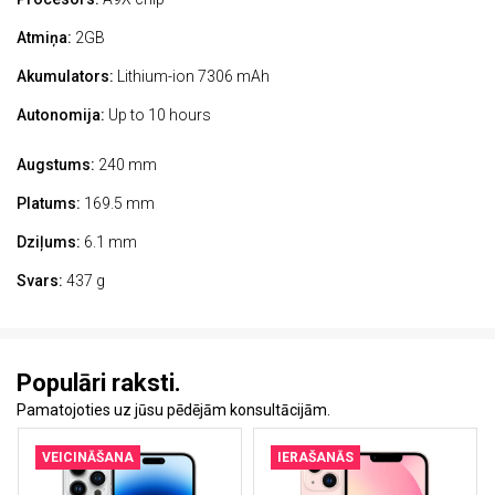
Atmiņa:
2GB
Akumulators:
Lithium-ion 7306 mAh
Autonomija:
Up to 10 hours
Augstums:
240 mm
Platums:
169.5 mm
Dziļums:
6.1 mm
Svars:
437 g
Populāri raksti.
Pamatojoties uz jūsu pēdējām konsultācijām.
VEICINĀŠANA
IERAŠANĀS