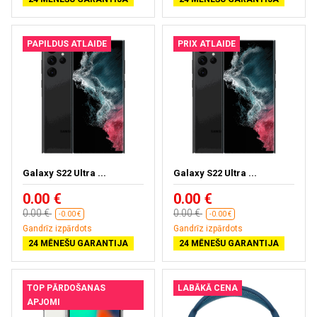
PAPILDUS ATLAIDE
PRIX ATLAIDE
Galaxy S22 Ultra ...
Galaxy S22 Ultra ...
0.00 €
0.00 €
0.00 €
0.00 €
-0.00 €
-0.00 €
Gandrīz izpārdots
Gandrīz izpārdots
24 MĒNEŠU GARANTIJA
24 MĒNEŠU GARANTIJA
TOP PĀRDOŠANAS
LABĀKĀ CENA
APJOMI