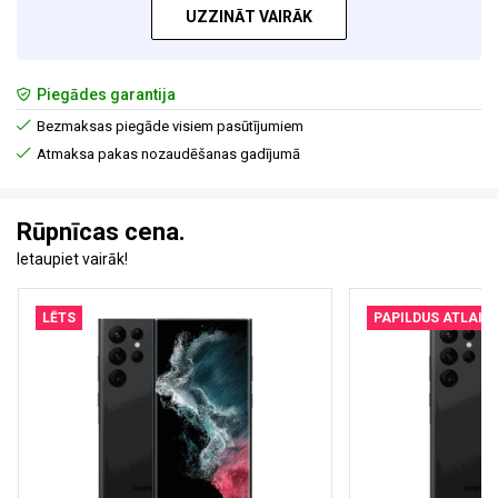
UZZINĀT VAIRĀK
Piegādes garantija
Bezmaksas piegāde visiem pasūtījumiem
Atmaksa pakas nozaudēšanas gadījumā
Rūpnīcas cena.
Ietaupiet vairāk!
LĒTS
PAPILDUS ATLAID