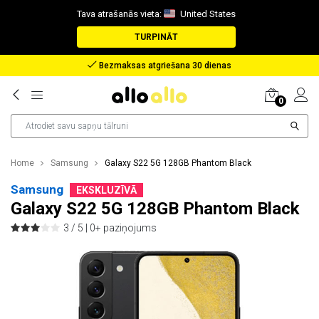
Tava atrašanās vieta:
United States
TURPINĀT
Atlīdzība nozaudētas pakas gadījumā
0
Home
Samsung
Galaxy S22 5G 128GB Phantom Black
Samsung
EKSKLUZĪVĀ
Galaxy S22 5G 128GB Phantom Black
3 / 5 |
0+ paziņojums