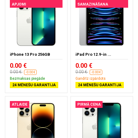
APJOMI
SAMAZINĀŠANA
iPhone 13 Pro 256GB
iPad Pro 12.9-in ...
0.00 €
0.00 €
0.00 €
0.00 €
-0.00 €
-0.00 €
Bezmaksas piegāde
Gandrīz izpārdots
24 MĒNEŠU GARANTIJA
24 MĒNEŠU GARANTIJA
ATLAIDE
PIRMĀ CENA