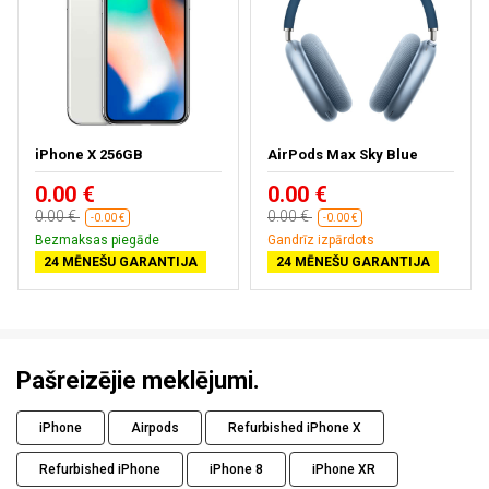
iPhone X 256GB
AirPods Max Sky Blue
0.00 €
0.00 €
0.00 €
0.00 €
-0.00 €
-0.00 €
Bezmaksas piegāde
Gandrīz izpārdots
24 MĒNEŠU GARANTIJA
24 MĒNEŠU GARANTIJA
Pašreizējie meklējumi.
iPhone
Airpods
Refurbished iPhone X
Refurbished iPhone
iPhone 8
iPhone XR