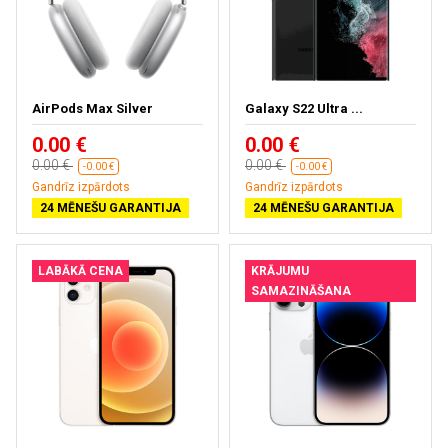
AirPods Max Silver
Galaxy S22 Ultra ...
0.00 €
0.00 €
0.00 €
0.00 €
-0.00 €
-0.00 €
Gandrīz izpārdots
Gandrīz izpārdots
24 MĒNEŠU GARANTIJA
24 MĒNEŠU GARANTIJA
LABĀKĀ CENA
KRĀJUMU
SAMAZINĀŠANA