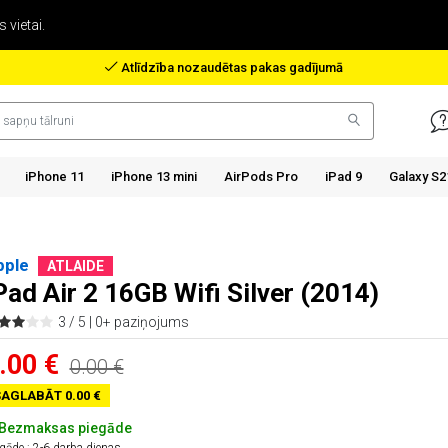
 vietai.
Atlīdzība nozaudētas pakas gadījumā
iPhone 11
iPhone 13 mini
AirPods Pro
iPad 9
Galaxy S2
pple
ATLAIDE
Pad Air 2 16GB Wifi Silver (2014)
3 / 5 |
0+ paziņojums
.00 €
0.00 €
AGLABĀT 0.00 €
Bezmaksas piegāde