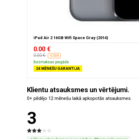
iPad Air 2 16GB Wifi Space Gray (2014)
0.00 €
0.00 €
-0.00 €
Bezmaksas piegāde
24 MĒNEŠU GARANTIJA
Klientu atsauksmes un vērtējumi.
0+ pēdējo 12 mēnešu laikā apkopotās atsauksmes.
3