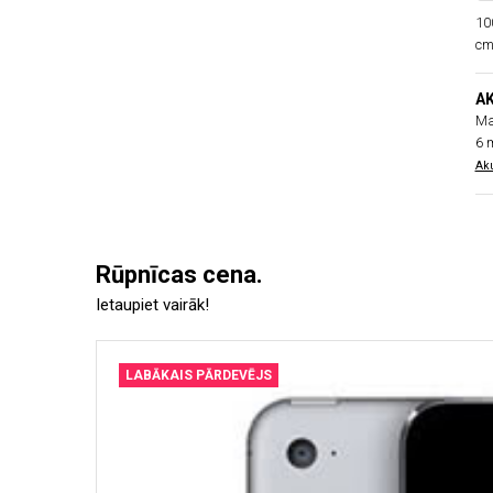
10
cm
A
Ma
6 
Aku
Rūpnīcas cena.
Ietaupiet vairāk!
LABĀKAIS PĀRDEVĒJS