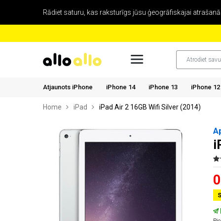
Rādiet saturu, kas raksturīgs jūsu ģeogrāfiskajai atrašanās
Atjaunots iPhone
iPhone 14
iPhone 13
iPhone 12
Home
iPad
iPad Air 2 16GB Wifi Silver (2014)
A
i
0
S