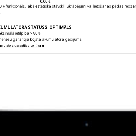
0.00 €
0% funkcionāls, labā estētiskā stāvoklī. Skrāpējumi vai lietošanas pēdas redz
.
KUMULATORA STATUSS: OPTIMĀLS
ksimālā ietilpība > 80%.
mēnešu garantija bojāta akumulatora gadījumā.
mulatora garantijas politika