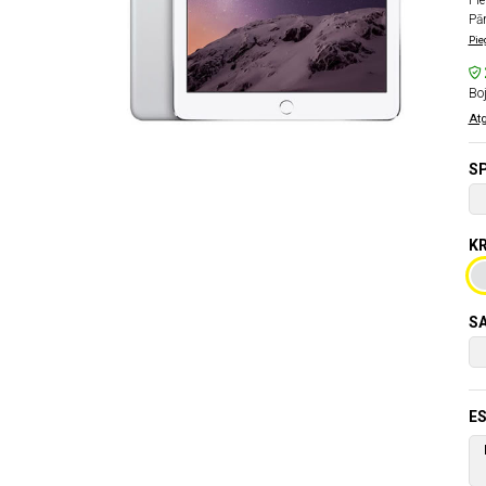
Pie
Pā
Pie
Boj
Atg
SP
KR
SA
ES