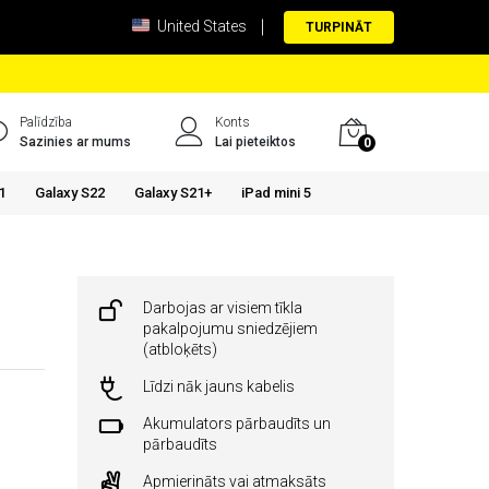
United States
TURPINĀT
Palīdzība
Konts
Sazinies ar mums
Lai pieteiktos
0
1
Galaxy S22
Galaxy S21+
iPad mini 5
Darbojas ar visiem tīkla
pakalpojumu sniedzējiem
(atbloķēts)
Līdzi nāk jauns kabelis
Akumulators pārbaudīts un
pārbaudīts
Apmierināts vai atmaksāts