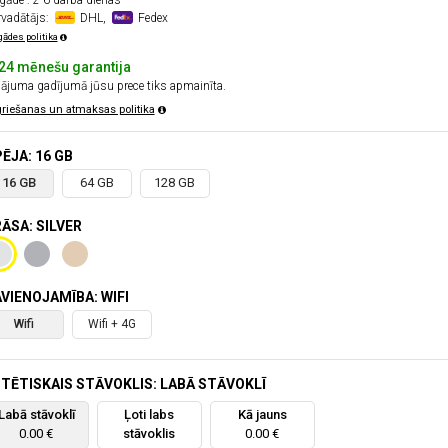
gāde : 2-6 darba dienas
rvadātājs:
DHL,
Fedex
gādes politika
24 mēnešu garantija
ājuma gadījumā jūsu prece tiks apmainīta.
riešanas un atmaksas politika
ĒJA: 16 GB
16 GB
64 GB
128 GB
ĀSA: SILVER
VIENOJAMĪBA: WIFI
Wifi
Wifi + 4G
TĒTISKAIS STĀVOKLIS: LABĀ STĀVOKLĪ
Labā stāvoklī
Ļoti labs
Kā jauns
0.00 €
stāvoklis
0.00 €