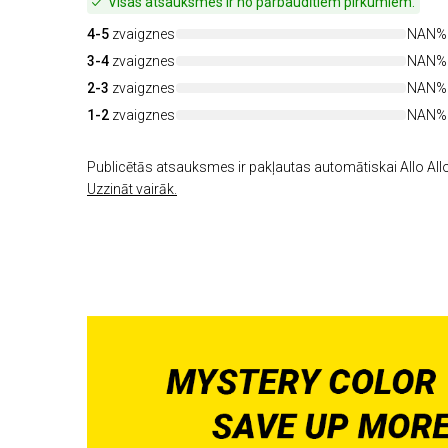
Visas atsauksmes ir no pārbaudītiem pirkumiem.
4-5
zvaigznes
NAN%
3-4
zvaigznes
NAN%
2-3
zvaigznes
NAN%
1-2
zvaigznes
NAN%
Publicētās atsauksmes ir pakļautas automātiskai Allo Allo
Uzzināt vairāk.