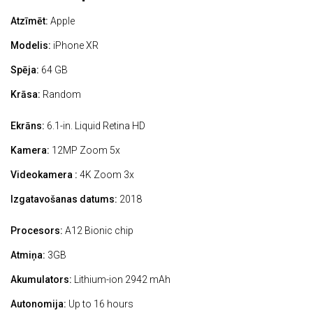
Atzīmēt:
Apple
Modelis:
iPhone XR
Spēja:
64 GB
Krāsa:
Random
Ekrāns:
6.1-in. Liquid Retina HD
Kamera:
12MP Zoom 5x
Videokamera :
4K Zoom 3x
Izgatavošanas datums:
2018
Procesors:
A12 Bionic chip
Atmiņa:
3GB
Akumulators:
Lithium-ion 2942 mAh
Autonomija:
Up to 16 hours