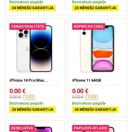
Bezmaksas piegāde
Bezmaksas piegāde
24 MĒNEŠU GARANTIJA
24 MĒNEŠU GARANTIJA
CENAS KVALITĀTE
RŪPNĪCAS CENA
iPhone 14 Pro Max...
iPhone 11 64GB
0.00 €
0.00 €
0.00 €
0.00 €
-0.00 €
-0.00 €
Bezmaksas piegāde
Bezmaksas piegāde
24 MĒNEŠU GARANTIJA
24 MĒNEŠU GARANTIJA
EKSKLUZĪVĀ
PAPILDUS ATLAIDE