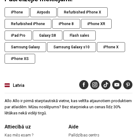
iPhone
Airpods
Refurbished iPhone X
Refurbished iPhone
iPhone 8
iPhone XR
iPad Pro
Galaxy S8
Flash sales
Samsung Galaxy
Samsung Galaxy s10
iPhone X
iPhone XS
Latvia
Allo Allo ir pirmā starptautiskā vietne, kas veltīta atjaunotiem produktiem
par atlaidēm. Mūsu noslēpums? Bez starpnieka un cenas līdz 30%
lētākas nekā vidēji tirgū.
Attiecībā uz
Aide
Kas mēs esam ?
Palīdzības centrs