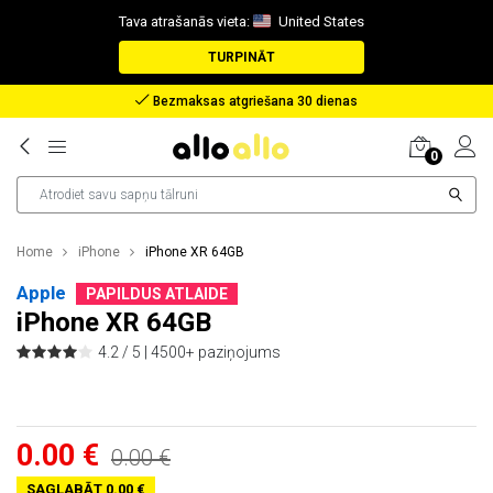
Tava atrašanās vieta:
United States
TURPINĀT
Bezmaksas atgriešana 30 dienas
0
Home
iPhone
iPhone XR 64GB
Apple
PAPILDUS ATLAIDE
iPhone XR 64GB
4.2 / 5 |
4500+ paziņojums
0.00 €
0.00 €
SAGLABĀT 0.00 €