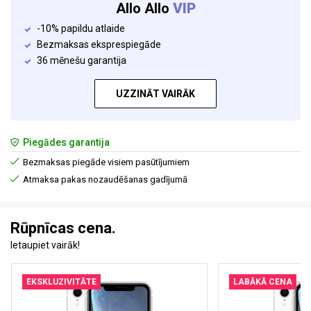
Allo Allo
VIP
-10% papildu atlaide
Bezmaksas eksprespiegāde
36 mēnešu garantija
UZZINĀT VAIRĀK
Piegādes garantija
Bezmaksas piegāde visiem pasūtījumiem
Atmaksa pakas nozaudēšanas gadījumā
Rūpnīcas cena.
Ietaupiet vairāk!
EKSKLUZIVITĀTE
LABĀKĀ CENA