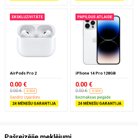
EKSKLUZIVITĀTE
PAPILDUS ATLAIDE
AirPods Pro 2
iPhone 14 Pro 128GB
0.00 €
0.00 €
0.00 €
0.00 €
-0.00 €
-0.00 €
Gandrīz izpārdots
Bezmaksas piegāde
24 MĒNEŠU GARANTIJA
24 MĒNEŠU GARANTIJA
Pašreizējie meklējumi.