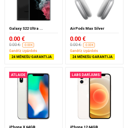
Galaxy S22 Ultra ...
AirPods Max Silver
0.00 €
0.00 €
0.00 €
0.00 €
-0.00 €
-0.00 €
Gandrīz izpārdots
Gandrīz izpārdots
24 MĒNEŠU GARANTIJA
24 MĒNEŠU GARANTIJA
ATLAIDE
LABS DARĪJUMS
iPhone X 64GB
iPhone 12 64GB