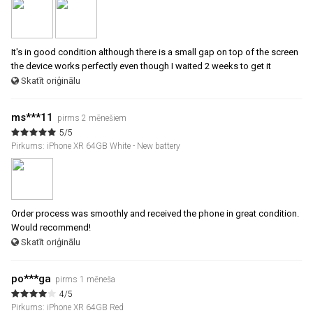
It's in good condition although there is a small gap on top of the screen
the device works perfectly even though I waited 2 weeks to get it
Skatīt oriģinālu
ms***11
pirms 2 mēnešiem
5/5
Pirkums: iPhone XR 64GB White - New battery
Order process was smoothly and received the phone in great condition.
Would recommend!
Skatīt oriģinālu
po***ga
pirms 1 mēneša
4/5
Pirkums: iPhone XR 64GB Red