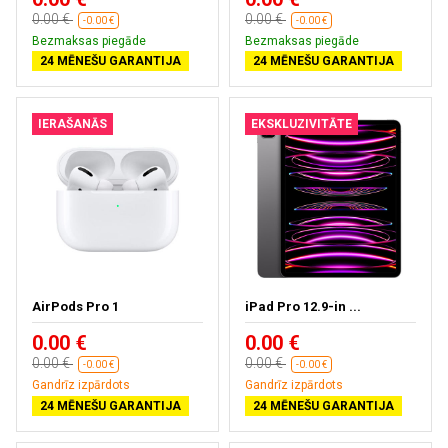
0.00 €
0.00 €
-0.00 €
-0.00 €
Bezmaksas piegāde
Bezmaksas piegāde
24 MĒNEŠU GARANTIJA
24 MĒNEŠU GARANTIJA
IERAŠANĀS
EKSKLUZIVITĀTE
AirPods Pro 1
iPad Pro 12.9-in ...
0.00 €
0.00 €
0.00 €
0.00 €
-0.00 €
-0.00 €
Gandrīz izpārdots
Gandrīz izpārdots
24 MĒNEŠU GARANTIJA
24 MĒNEŠU GARANTIJA