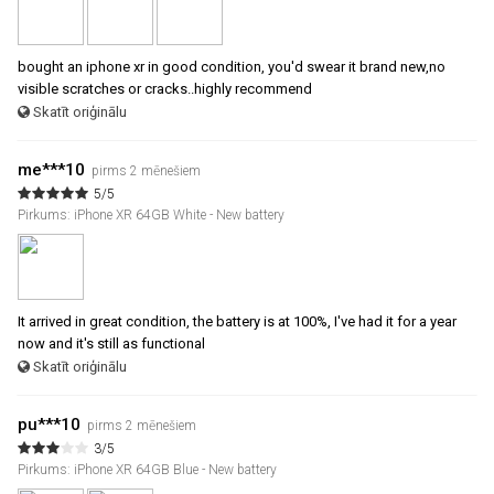
bought an iphone xr in good condition, you'd swear it brand new,no
visible scratches or cracks..highly recommend
Skatīt oriģinālu
me***10
pirms 2 mēnešiem
5/5
Pirkums: iPhone XR 64GB White - New battery
It arrived in great condition, the battery is at 100%, I've had it for a year
now and it's still as functional
Skatīt oriģinālu
pu***10
pirms 2 mēnešiem
3/5
Pirkums: iPhone XR 64GB Blue - New battery