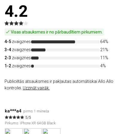
4.2
Visas atsauksmes ir no pārbaudītiem pirkumiem.
4-5
zvaigznes
64%
3-4
zvaigznes
21%
2-3
zvaigznes
11%
1-2
zvaigznes
4%
Publicētās atsauksmes ir pakļautas automātiskai Allo Allo
kontrolei.
Uzzināt vairāk.
ka***a4
pirms 1 mēneša
5/5
Pirkums: iPhone XR 64GB Black