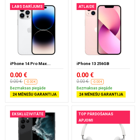
LABS DARĪJUMS
ATLAIDE
iPhone 14 Pro Max...
iPhone 13 256GB
0.00 €
0.00 €
0.00 €
0.00 €
-0.00 €
-0.00 €
Bezmaksas piegāde
Bezmaksas piegāde
24 MĒNEŠU GARANTIJA
24 MĒNEŠU GARANTIJA
EKSKLUZIVITĀTE
TOP PĀRDOŠANAS
APJOMI