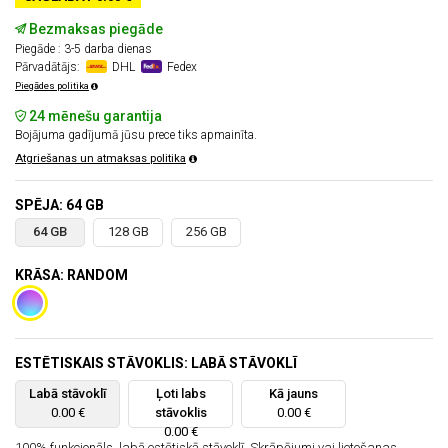
Bezmaksas piegāde
Piegāde : 3-5 darba dienas
Pārvadātājs:
DHL
Fedex
Piegādes politika
24 mēnešu garantija
Bojājuma gadījumā jūsu prece tiks apmainīta.
Atgriešanas un atmaksas politika
SPĒJA: 64 GB
64 GB
128 GB
256 GB
KRĀSA: RANDOM
ESTĒTISKAIS STĀVOKLIS: LABĀ STĀVOKLĪ
Labā stāvoklī
Ļoti labs
Kā jauns
0.00 €
stāvoklis
0.00 €
0.00 €
100% funkcionāls, labā estētiskā stāvoklī. Skrāpējumi vai lietošanas