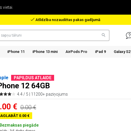
 vietai.
Atlīdzība nozaudētas pakas gadījumā
iPhone 11
iPhone 13 mini
AirPods Pro
iPad 9
Galaxy S2
pple
PAPILDUS ATLAIDE
Phone 12 64GB
4.4 / 5 |
11200+ paziņojums
.00 €
0.00 €
AGLABĀT 0.00 €
Bezmaksas piegāde