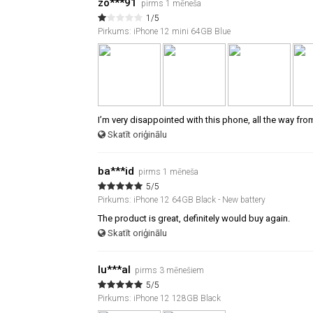
zo***91
pirms 1 mēneša
1/5
Pirkums: iPhone 12 mini 64GB Blue
I’m very disappointed with this phone, all the way fro
Skatīt oriģinālu
ba***id
pirms 1 mēneša
5/5
Pirkums: iPhone 12 64GB Black - New battery
The product is great, definitely would buy again.
Skatīt oriģinālu
lu***al
pirms 3 mēnešiem
5/5
Pirkums: iPhone 12 128GB Black