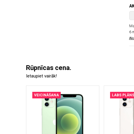
A
Ma
6 
Aku
Rūpnīcas cena.
Ietaupiet vairāk!
VEICINĀŠANA
LABS PLĀN