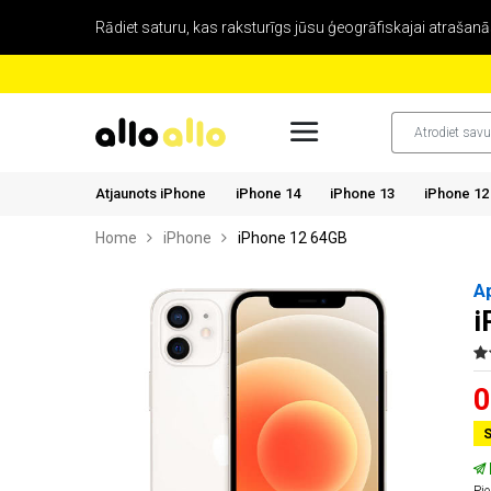
Rādiet saturu, kas raksturīgs jūsu ģeogrāfiskajai atrašanās
Atjaunots iPhone
iPhone 14
iPhone 13
iPhone 12
Home
iPhone
iPhone 12 64GB
A
i
0
S