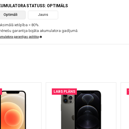
KUMULATORA STATUSS: OPTIMĀLS
Optimāli
Jauns
ksimālā ietilpība > 80%.
mēnešu garantija bojāta akumulatora gadījumā.
mulatora garantijas politika
S
LABS PLĀNS