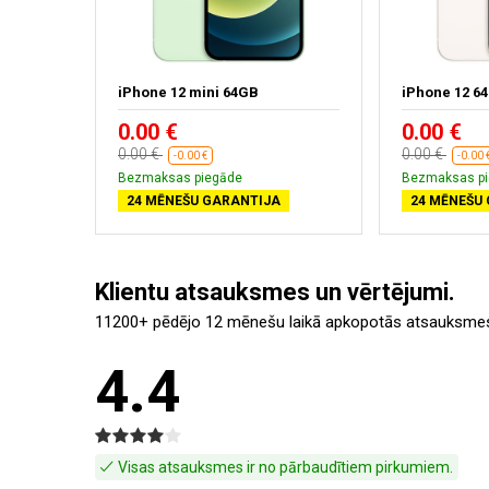
iPhone 12 mini 64GB
iPhone 12 6
0.00 €
0.00 €
0.00 €
0.00 €
-0.00 €
-0.00 
Bezmaksas piegāde
Bezmaksas p
24 MĒNEŠU GARANTIJA
24 MĒNEŠU
Klientu atsauksmes un vērtējumi.
11200+ pēdējo 12 mēnešu laikā apkopotās atsauksme
4.4
Visas atsauksmes ir no pārbaudītiem pirkumiem.