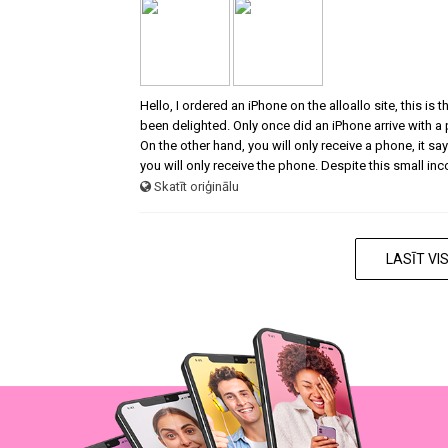
Hello, I ordered an iPhone on the alloallo site, this is
been delighted. Only once did an iPhone arrive with a
On the other hand, you will only receive a phone, it says
you will only receive the phone. Despite this small in
Skatīt oriģinālu
LASĪT V