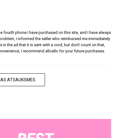
 the fourth phone I have purchased on this site, and I have always
 problem, I informed the seller who reimbursed me immediately.
 in the ad that it is sent with a cord, but don't count on that,
convenience, I recommend alloallo for your future purchases.
ISAS ATSAUKSMES