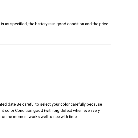
is as specified, the battery is in good condition and the price
ated date Be careful to select your color carefully because
 right color Condition good (with big defect when even very
for the moment works well to see with time