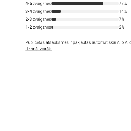
4-5
zvaigznes
77%
3-4
zvaigznes
14%
2-3
zvaigznes
7%
1-2
zvaigznes
2%
Publicētās atsauksmes ir pakļautas automātiskai Allo Allo
Uzzināt vairāk.