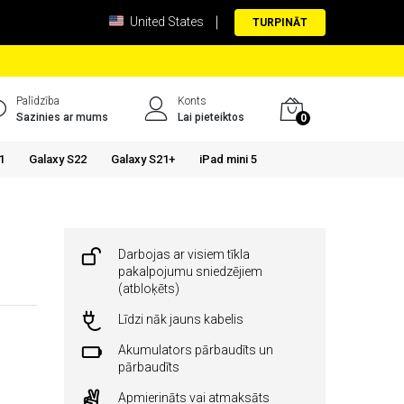
United States
TURPINĀT
Palīdzība
Konts
Sazinies ar mums
Lai pieteiktos
0
1
Galaxy S22
Galaxy S21+
iPad mini 5
Darbojas ar visiem tīkla
pakalpojumu sniedzējiem
(atbloķēts)
Līdzi nāk jauns kabelis
Akumulators pārbaudīts un
pārbaudīts
Apmierināts vai atmaksāts