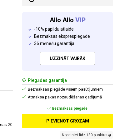
Allo Allo
VIP
-10% papildu atlaide
Bezmaksas eksprespiegāde
36 mēnešu garantija
UZZINĀT VAIRĀK
Piegādes garantija
Bezmaksas piegāde visiem pasūtījumiem
Atmaksa pakas nozaudēšanas gadījumā
Bezmaksas piegāde
PIEVIENOT GROZAM
amas 20
Nopelniet līdz 180 punktus