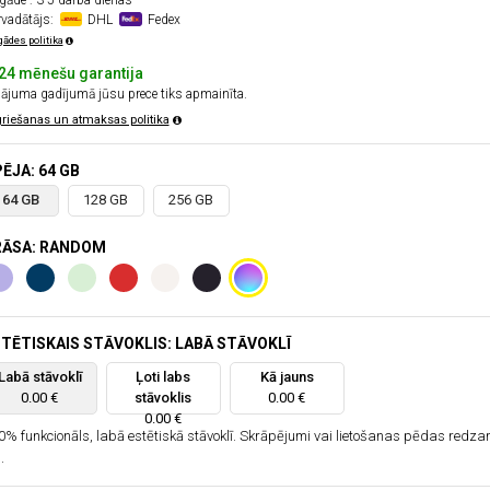
gāde : 3-5 darba dienas
rvadātājs:
DHL
Fedex
gādes politika
24 mēnešu garantija
ājuma gadījumā jūsu prece tiks apmainīta.
riešanas un atmaksas politika
ĒJA: 64 GB
64 GB
128 GB
256 GB
RĀSA: RANDOM
TĒTISKAIS STĀVOKLIS: LABĀ STĀVOKLĪ
Labā stāvoklī
Ļoti labs
Kā jauns
0.00 €
stāvoklis
0.00 €
0.00 €
0% funkcionāls, labā estētiskā stāvoklī. Skrāpējumi vai lietošanas pēdas redz
.