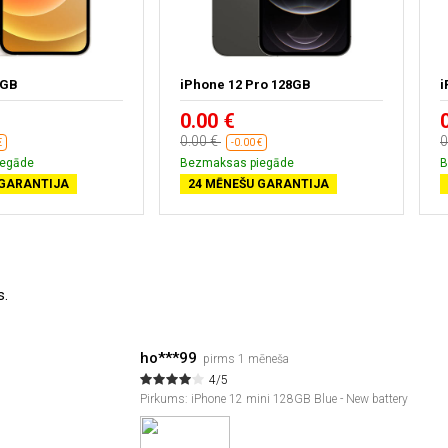
4GB
iPhone 12 Pro 128GB
i
0.00 €
0.00 €
0
€
-0.00 €
iegāde
Bezmaksas piegāde
B
 GARANTIJA
24 MĒNEŠU GARANTIJA
s.
ho***99
pirms 1 mēneša
4/5
Pirkums: iPhone 12 mini 128GB Blue - New battery