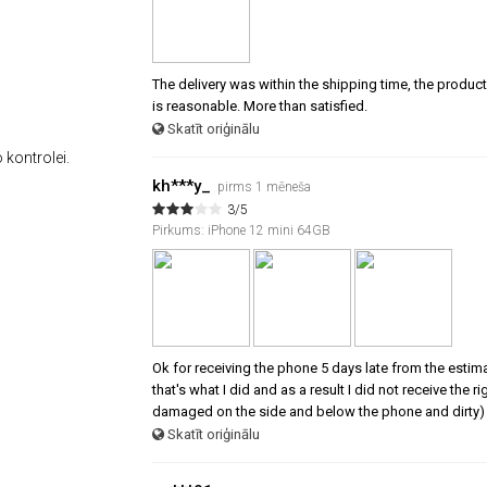
The delivery was within the shipping time, the product 
is reasonable. More than satisfied.
Skatīt oriģinālu
 kontrolei.
kh***y_
pirms 1 mēneša
3/5
Pirkums: iPhone 12 mini 64GB
Ok for receiving the phone 5 days late from the estim
that's what I did and as a result I did not receive the
damaged on the side and below the phone and dirty) 
Skatīt oriģinālu