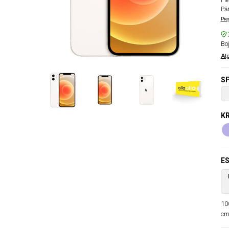
Pie
Pā
Pie
Boj
Atg
SP
K
ES
10
cm