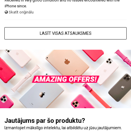
Received in very good condition and no issues encountered with the
iPhone since.
Skatīt oriģinālu
LASĪT VISAS ATSAUKSMES
Jautājums par šo produktu?
Izmantojiet mākslīgo intelektu, lai atbildētu uz jūsu jautājumiem.