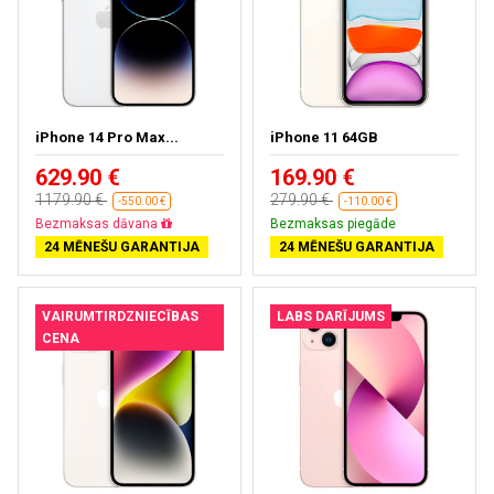
iPhone 14 Pro Max...
iPhone 11 64GB
629.90 €
169.90 €
1179.90 €
279.90 €
-550.00 €
-110.00 €
Bezmaksas dāvana
Bezmaksas piegāde
24 MĒNEŠU GARANTIJA
24 MĒNEŠU GARANTIJA
VAIRUMTIRDZNIECĪBAS
LABS DARĪJUMS
CENA