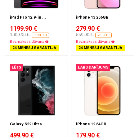
iPad Pro 12.9-in ...
iPhone 13 256GB
1199.90 €
279.90 €
1009.90 €
559.90 €
--190.00 €
-280.00 €
Bezmaksas dāvana
Bezmaksas dāvana
24 MĒNEŠU GARANTIJA
24 MĒNEŠU GARANTIJA
LĒTS
LABS DARĪJUMS
Galaxy S22 Ultra ...
iPhone 12 64GB
499.90 €
179.90 €