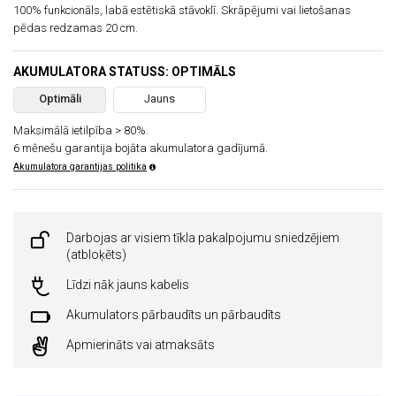
100% funkcionāls, labā estētiskā stāvoklī. Skrāpējumi vai lietošanas
pēdas redzamas 20 cm.
AKUMULATORA STATUSS: OPTIMĀLS
Optimāli
Jauns
Maksimālā ietilpība > 80%.
6 mēnešu garantija bojāta akumulatora gadījumā.
Akumulatora garantijas politika
Darbojas ar visiem tīkla pakalpojumu sniedzējiem
(atbloķēts)
Līdzi nāk jauns kabelis
Akumulators pārbaudīts un pārbaudīts
Apmierināts vai atmaksāts