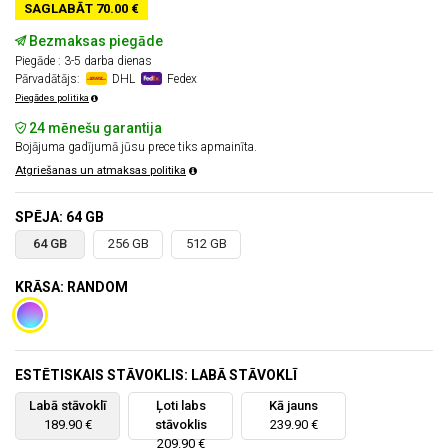
SAGLABĀT 70.00 €
Bezmaksas piegāde
Piegāde : 3-5 darba dienas
Pārvadātājs:
DHL
Fedex
Piegādes politika
24 mēnešu garantija
Bojājuma gadījumā jūsu prece tiks apmainīta.
Atgriešanas un atmaksas politika
SPĒJA: 64 GB
64 GB
256 GB
512 GB
KRĀSA: RANDOM
ESTĒTISKAIS STĀVOKLIS: LABĀ STĀVOKLĪ
Labā stāvoklī
Ļoti labs
Kā jauns
189.90 €
stāvoklis
239.90 €
209.90 €