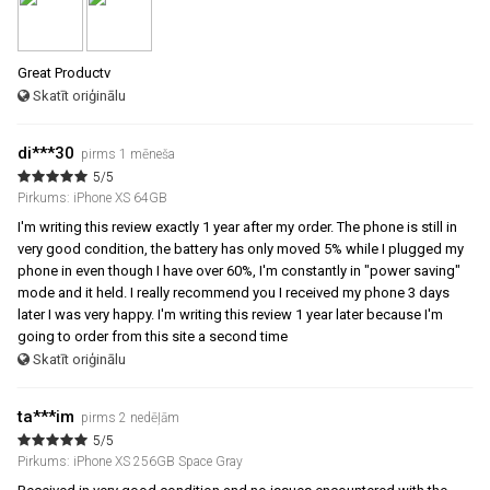
Great Productv
Skatīt oriģinālu
di***30
pirms 1 mēneša
5/5
Pirkums: iPhone XS 64GB
I'm writing this review exactly 1 year after my order. The phone is still in
very good condition, the battery has only moved 5% while I plugged my
phone in even though I have over 60%, I'm constantly in "power saving"
mode and it held. I really recommend you I received my phone 3 days
later I was very happy. I'm writing this review 1 year later because I'm
going to order from this site a second time
Skatīt oriģinālu
ta***im
pirms 2 nedēļām
5/5
Pirkums: iPhone XS 256GB Space Gray