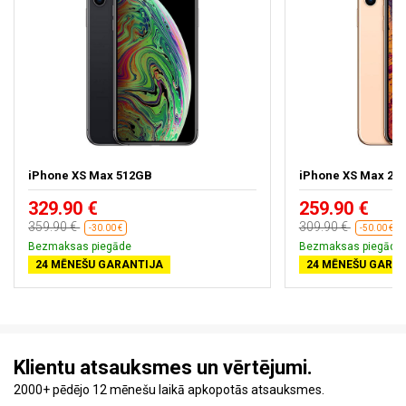
iPhone XS Max 512GB
iPhone XS Max 25
329.90 €
259.90 €
359.90 €
309.90 €
-30.00 €
-50.00 €
Bezmaksas piegāde
Bezmaksas piegāde
24 MĒNEŠU GARANTIJA
24 MĒNEŠU GARA
Klientu atsauksmes un vērtējumi.
2000+ pēdējo 12 mēnešu laikā apkopotās atsauksmes.