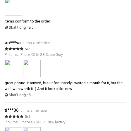
Items conform to the order.
Skatīt oriģinālu
an***va
pirms 4 mēnešiem
5/5
Pirkums: iPhone XS 64GB Space Gray
great phone. It arrived, but unfortunately I waited a month for it, but the
wait was worth it :) And it looks like new
Skatīt oriģinālu
ti***06
pirms 2 mēnešiem
5/5
Pirkums: iPhone XS 64GB - New battery