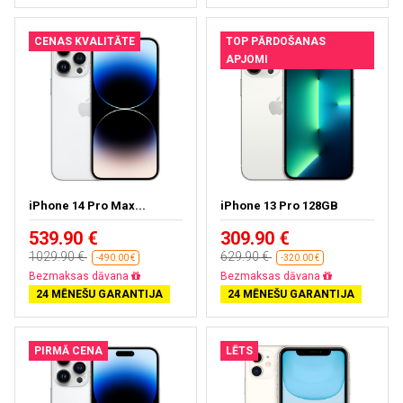
CENAS KVALITĀTE
TOP PĀRDOŠANAS
APJOMI
iPhone 14 Pro Max...
iPhone 13 Pro 128GB
539.90 €
309.90 €
1029.90 €
629.90 €
-490.00 €
-320.00 €
Bezmaksas dāvana
Bezmaksas dāvana
24 MĒNEŠU GARANTIJA
24 MĒNEŠU GARANTIJA
PIRMĀ CENA
LĒTS