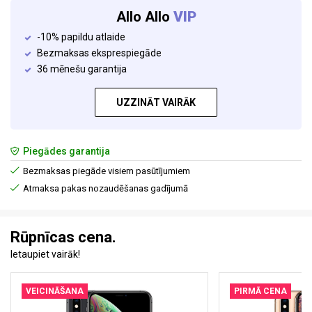
Allo Allo
VIP
-10% papildu atlaide
Bezmaksas eksprespiegāde
36 mēnešu garantija
UZZINĀT VAIRĀK
Piegādes garantija
Bezmaksas piegāde visiem pasūtījumiem
Atmaksa pakas nozaudēšanas gadījumā
Rūpnīcas cena.
Ietaupiet vairāk!
VEICINĀŠANA
PIRMĀ CENA