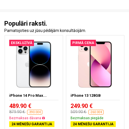
Populāri raksti.
Pamatojoties uz jūsu pēdējām konsultācijām.
EKSKLUZĪVĀ
PIRMĀ CENA
iPhone 14 Pro Max...
iPhone 13 128GB
489.90 €
249.90 €
879.90 €
509.90 €
-390.00 €
-260.00 €
Bezmaksas dāvana
Bezmaksas piegāde
24 MĒNEŠU GARANTIJA
24 MĒNEŠU GARANTIJA