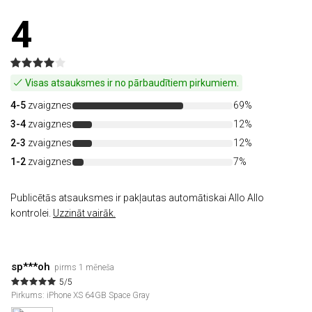
4
Visas atsauksmes ir no pārbaudītiem pirkumiem.
4-5
zvaigznes
69%
3-4
zvaigznes
12%
2-3
zvaigznes
12%
1-2
zvaigznes
7%
Publicētās atsauksmes ir pakļautas automātiskai Allo Allo
kontrolei.
Uzzināt vairāk.
sp***oh
pirms 1 mēneša
5/5
Pirkums: iPhone XS 64GB Space Gray