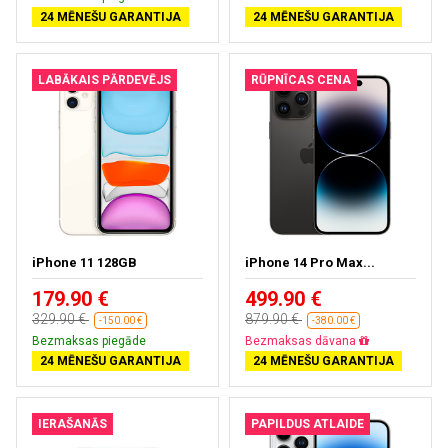
24 MĒNEŠU GARANTIJA
24 MĒNEŠU GARANTIJA
LABĀKAIS PĀRDEVĒJS
RŪPNĪCAS CENA
iPhone 11 128GB
iPhone 14 Pro Max...
179.90 €
499.90 €
329.90 €
879.90 €
-150.00 €
-380.00 €
Bezmaksas piegāde
Bezmaksas dāvana
24 MĒNEŠU GARANTIJA
24 MĒNEŠU GARANTIJA
IERAŠANĀS
PAPILDUS ATLAIDE