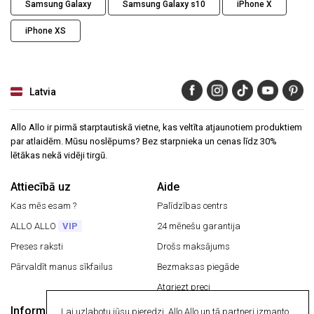
Samsung Galaxy
Samsung Galaxy s10
iPhone X
iPhone XS
Latvia
Allo Allo ir pirmā starptautiskā vietne, kas veltīta atjaunotiem produktiem
par atlaidēm. Mūsu noslēpums? Bez starpnieka un cenas līdz 30%
lētākas nekā vidēji tirgū.
Attiecībā uz
Aide
Kas mēs esam ?
Palīdzības centrs
ALLO ALLO
VIP
24 mēnešu garantija
Preses raksti
Drošs maksājums
Pārvaldīt manus sīkfailus
Bezmaksas piegāde
Atgriezt preci
Informācija
Lai uzlabotu jūsu pieredzi, Allo Allo un tā partneri izmanto
Drošs maksājums