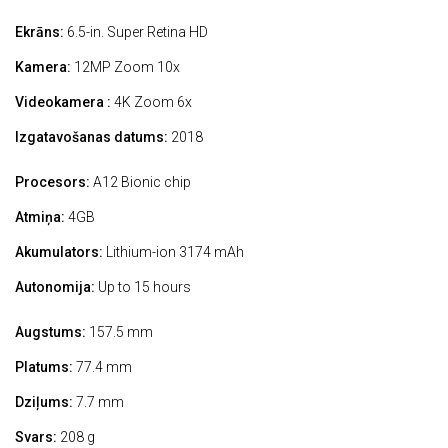
Ekrāns:
6.5-in. Super Retina HD
Kamera:
12MP Zoom 10x
Videokamera :
4K Zoom 6x
Izgatavošanas datums:
2018
Procesors:
A12 Bionic chip
Atmiņa:
4GB
Akumulators:
Lithium-ion 3174 mAh
Autonomija:
Up to 15 hours
Augstums:
157.5 mm
Platums:
77.4 mm
Dziļums:
7.7 mm
Svars:
208 g