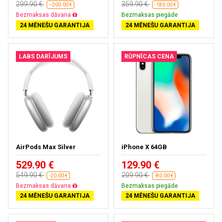
299.90 €
359.90 €
--200.00 €
-180.00 €
Bezmaksas dāvana
Bezmaksas piegāde
24 MĒNEŠU GARANTIJA
24 MĒNEŠU GARANTIJA
LABS DARĪJUMS
RŪPNĪCAS CENA
AirPods Max Silver
iPhone X 64GB
529.90 €
129.90 €
549.90 €
209.90 €
-20.00 €
-80.00 €
Bezmaksas dāvana
Bezmaksas piegāde
24 MĒNEŠU GARANTIJA
24 MĒNEŠU GARANTIJA