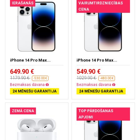
IERAŠANĀS
VAIRUMTIRDZNIECĪBAS
CENA
iPhone 14 Pro Max...
iPhone 14 Pro Max...
649.90 €
549.90 €
1179.90 €
1029.90 €
-530.00 €
-480.00 €
Bezmaksas dāvana
Bezmaksas dāvana
24 MĒNEŠU GARANTIJA
24 MĒNEŠU GARANTIJA
ZEMĀ CENA
TOP PĀRDOŠANAS
APJOMI