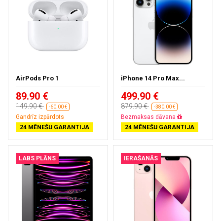
AirPods Pro 1
iPhone 14 Pro Max...
89.90 €
499.90 €
149.90 €
879.90 €
-60.00 €
-380.00 €
Gandrīz izpārdots
Bezmaksas dāvana
24 MĒNEŠU GARANTIJA
24 MĒNEŠU GARANTIJA
LABS PLĀNS
IERAŠANĀS