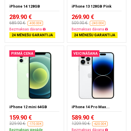
iPhone 14 128GB
iPhone 13 128GB Pink
289.90 €
269.90 €
689.90 €
509.90 €
-400.00 €
-240.00 €
Bezmaksas dāvana
Bezmaksas dāvana
24 MĒNEŠU GARANTIJA
24 MĒNEŠU GARANTIJA
PIRMĀ CENA
VEICINĀŠANA
iPhone 12 mini 64GB
iPhone 14 Pro Max...
159.90 €
589.90 €
329.90 €
1209.90 €
-170.00 €
-620.00 €
Bezmaksas piegāde
Bezmaksas dāvana