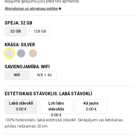
Bojājuma gadījumā jūsu prece tiks apmainīta.
Atgriešanas un atmaksas politika
SPĒJA: 32 GB
32 GB
128 GB
KRĀSA: SILVER
SAVIENOJAMĪBA: WIFI
Wifi
Wifi + 4G
ESTĒTISKAIS STĀVOKLIS: LABĀ STĀVOKLĪ
Labā stāvoklī
Ļoti labs
Kā jauns
0.00 €
stāvoklis
0.00 €
0.00 €
100% funkcionāls, labā estētiskā stāvoklī. Skrāpējumi vai lietošanas
pēdas redzamas 20 cm.