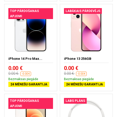
TOP PĀRDOŠANAS
LABĀKAIS PĀRDEVĒJS
APJOMI
iPhone 14 Pro Max...
iPhone 13 256GB
0.00 €
0.00 €
0.00 €
0.00 €
-0.00 €
-0.00 €
Bezmaksas piegāde
Bezmaksas piegāde
24 MĒNEŠU GARANTIJA
24 MĒNEŠU GARANTIJA
TOP PĀRDOŠANAS
LABS PLĀNS
APJOMI