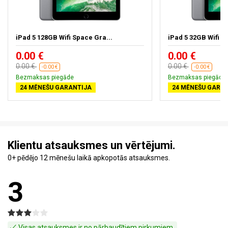
iPad 5 128GB Wifi Space Gra...
iPad 5 32GB Wifi S
0.00 €
0.00 €
0.00 €
0.00 €
-0.00 €
-0.00 €
Bezmaksas piegāde
Bezmaksas piegāde
24 MĒNEŠU GARANTIJA
24 MĒNEŠU GARA
Klientu atsauksmes un vērtējumi.
0+ pēdējo 12 mēnešu laikā apkopotās atsauksmes.
3
Visas atsauksmes ir no pārbaudītiem pirkumiem.