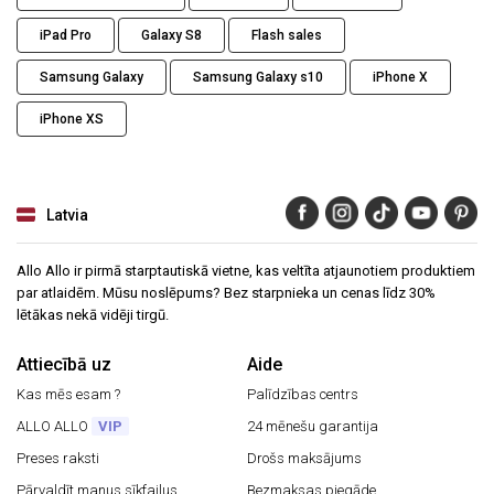
iPad Pro
Galaxy S8
Flash sales
Samsung Galaxy
Samsung Galaxy s10
iPhone X
iPhone XS
Latvia
Allo Allo ir pirmā starptautiskā vietne, kas veltīta atjaunotiem produktiem
par atlaidēm. Mūsu noslēpums? Bez starpnieka un cenas līdz 30%
lētākas nekā vidēji tirgū.
Attiecībā uz
Aide
Kas mēs esam ?
Palīdzības centrs
ALLO ALLO
VIP
24 mēnešu garantija
Preses raksti
Drošs maksājums
Pārvaldīt manus sīkfailus
Bezmaksas piegāde