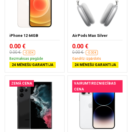
iPhone 12 64GB
AirPods Max Silver
0.00 €
0.00 €
0.00 €
0.00 €
-0.00 €
-0.00 €
Bezmaksas piegāde
Gandrīz izpārdots
24 MĒNEŠU GARANTIJA
24 MĒNEŠU GARANTIJA
ZEMĀ CENA
VAIRUMTIRDZNIECĪBAS
CENA