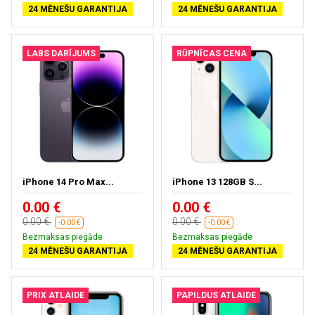
24 MĒNEŠU GARANTIJA
24 MĒNEŠU GARANTIJA
LABS DARĪJUMS
RŪPNĪCAS CENA
iPhone 14 Pro Max...
iPhone 13 128GB S...
0.00 €
0.00 €
0.00 €
0.00 €
-0.00 €
-0.00 €
Bezmaksas piegāde
Bezmaksas piegāde
24 MĒNEŠU GARANTIJA
24 MĒNEŠU GARANTIJA
PRIX ATLAIDE
PAPILDUS ATLAIDE