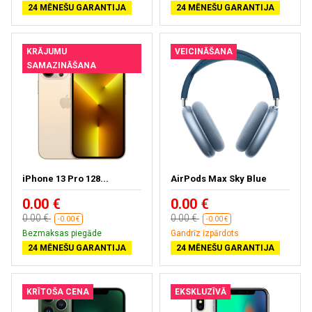
24 MĒNEŠU GARANTIJA
24 MĒNEŠU GARANTIJA
KRĀJUMU
VEICINĀŠANA
SAMAZINĀŠANA
iPhone 13 Pro 128...
AirPods Max Sky Blue
0.00 €
0.00 €
0.00 €
0.00 €
-0.00 €
-0.00 €
Bezmaksas piegāde
Gandrīz izpārdots
24 MĒNEŠU GARANTIJA
24 MĒNEŠU GARANTIJA
KRĪTOŠA CENA
EKSKLUZĪVĀ