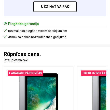
UZZINĀT VAIRĀK
Piegādes garantija
Bezmaksas piegāde visiem pasūtījumiem
Atmaksa pakas nozaudēšanas gadījumā
Rūpnīcas cena.
Ietaupiet vairāk!
LABĀKAIS PĀRDEVĒJS
EKSKLUZIVITĀTE