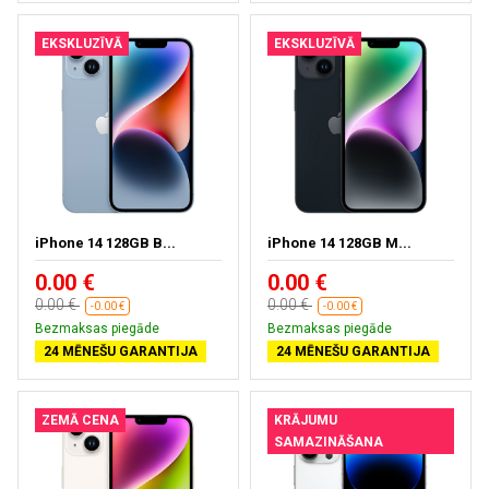
EKSKLUZĪVĀ
EKSKLUZĪVĀ
iPhone 14 128GB B...
iPhone 14 128GB M...
0.00 €
0.00 €
0.00 €
0.00 €
-0.00 €
-0.00 €
Bezmaksas piegāde
Bezmaksas piegāde
24 MĒNEŠU GARANTIJA
24 MĒNEŠU GARANTIJA
ZEMĀ CENA
KRĀJUMU
SAMAZINĀŠANA