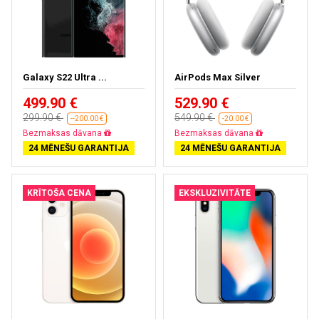
Galaxy S22 Ultra ...
AirPods Max Silver
499.90 €
529.90 €
299.90 €
549.90 €
--200.00 €
-20.00 €
Gandrīz izpārdots
Gandrīz izpārdots
24 MĒNEŠU GARANTIJA
24 MĒNEŠU GARANTIJA
KRĪTOŠA CENA
EKSKLUZIVITĀTE