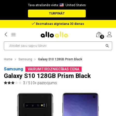
Tava atrašanās vieta:
United States
TURPINĀT
Atlīdzība nozaudētas pakas gadījumā
0
Home
Samsung
Galaxy S10 128GB Prism Black
Samsung
VAIRUMTIRDZNIECĪBAS CENA
Galaxy S10 128GB Prism Black
3 / 5 |
0+ paziņojums