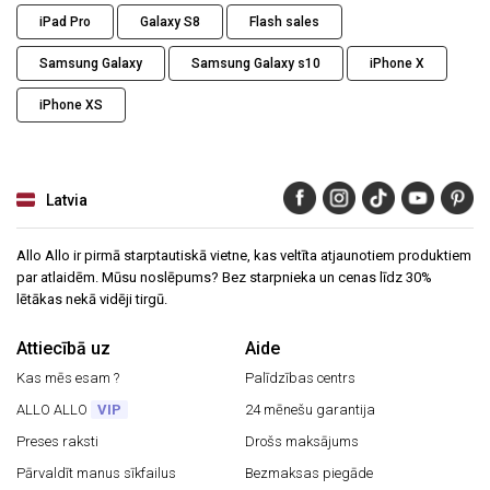
iPad Pro
Galaxy S8
Flash sales
Samsung Galaxy
Samsung Galaxy s10
iPhone X
iPhone XS
Latvia
Allo Allo ir pirmā starptautiskā vietne, kas veltīta atjaunotiem produktiem
par atlaidēm. Mūsu noslēpums? Bez starpnieka un cenas līdz 30%
lētākas nekā vidēji tirgū.
Attiecībā uz
Aide
Kas mēs esam ?
Palīdzības centrs
ALLO ALLO
VIP
24 mēnešu garantija
Preses raksti
Drošs maksājums
Pārvaldīt manus sīkfailus
Bezmaksas piegāde