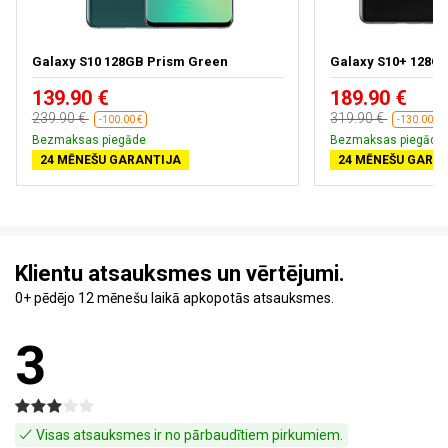
Galaxy S10 128GB Prism Green
Galaxy S10+ 128GB
139.90 €
189.90 €
239.90 €
319.90 €
-100.00 €
-130.00 €
Bezmaksas piegāde
Bezmaksas piegāde
24 MĒNEŠU GARANTIJA
24 MĒNEŠU GARA
Klientu atsauksmes un vērtējumi.
0+ pēdējo 12 mēnešu laikā apkopotās atsauksmes.
3
Visas atsauksmes ir no pārbaudītiem pirkumiem.