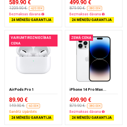
589.90 €
499.90 €
1209.90 €
879.90 €
-620.00 €
-380.00 €
Bezmaksas piegāde
Bezmaksas piegāde
24 MĒNEŠU GARANTIJA
24 MĒNEŠU GARANTIJA
VAIRUMTIRDZNIECĪBAS
ZEMĀ CENA
CENA
AirPods Pro 1
iPhone 14 Pro Max...
89.90 €
499.90 €
149.90 €
879.90 €
-60.00 €
-380.00 €
Gandrīz izpārdots
Bezmaksas piegāde
24 MĒNEŠU GARANTIJA
24 MĒNEŠU GARANTIJA