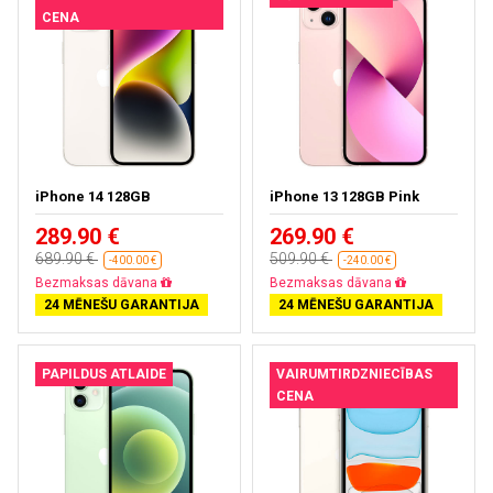
CENA
iPhone 14 128GB
iPhone 13 128GB Pink
289.90 €
269.90 €
689.90 €
509.90 €
-400.00 €
-240.00 €
Bezmaksas piegāde
Bezmaksas piegāde
24 MĒNEŠU GARANTIJA
24 MĒNEŠU GARANTIJA
PAPILDUS ATLAIDE
VAIRUMTIRDZNIECĪBAS
CENA