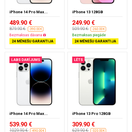
iPhone 14 Pro Max...
iPhone 13 128GB
489.90 €
249.90 €
879.90 €
509.90 €
-390.00 €
-260.00 €
Bezmaksas piegāde
Bezmaksas piegāde
24 MĒNEŠU GARANTIJA
24 MĒNEŠU GARANTIJA
LABS DARĪJUMS
LĒTS
iPhone 14 Pro Max...
iPhone 13 Pro 128GB
539.90 €
309.90 €
1029.90 €
629.90 €
-490.00 €
-320.00 €