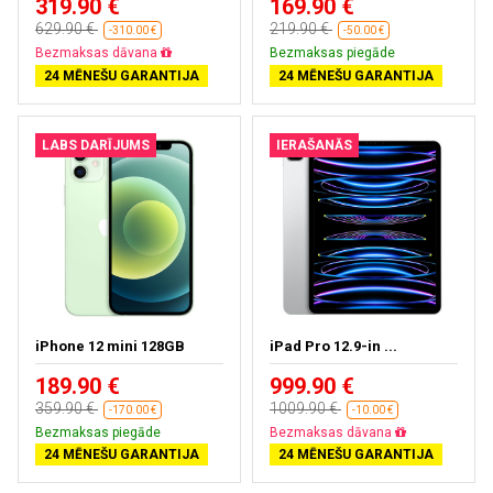
319.90 €
169.90 €
629.90 €
219.90 €
-310.00 €
-50.00 €
Bezmaksas piegāde
Bezmaksas piegāde
24 MĒNEŠU GARANTIJA
24 MĒNEŠU GARANTIJA
LABS DARĪJUMS
IERAŠANĀS
iPhone 12 mini 128GB
iPad Pro 12.9-in ...
189.90 €
999.90 €
359.90 €
1009.90 €
-170.00 €
-10.00 €
Bezmaksas piegāde
Gandrīz izpārdots
24 MĒNEŠU GARANTIJA
24 MĒNEŠU GARANTIJA