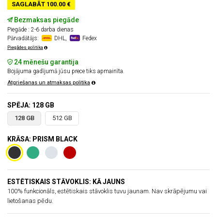
SAGLABĀT 100.00 €
Bezmaksas piegāde
Piegāde : 2-6 darba dienas
Pārvadātājs:
DHL,
Fedex
Piegādes politika
24 mēnešu garantija
Bojājuma gadījumā jūsu prece tiks apmainīta.
Atgriešanas un atmaksas politika
SPĒJA: 128 GB
128 GB
512 GB
KRĀSA: PRISM BLACK
ESTĒTISKAIS STĀVOKLIS: KĀ JAUNS
100% funkcionāls, estētiskais stāvoklis tuvu jaunam. Nav skrāpējumu vai
lietošanas pēdu.