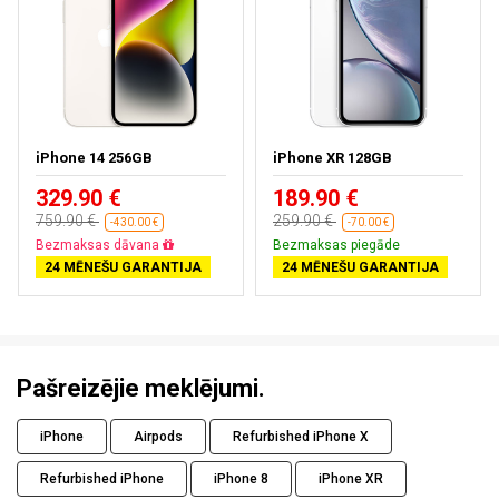
iPhone 14 256GB
iPhone XR 128GB
329.90 €
189.90 €
759.90 €
259.90 €
-430.00 €
-70.00 €
Bezmaksas piegāde
Bezmaksas piegāde
24 MĒNEŠU GARANTIJA
24 MĒNEŠU GARANTIJA
Pašreizējie meklējumi.
iPhone
Airpods
Refurbished iPhone X
Refurbished iPhone
iPhone 8
iPhone XR