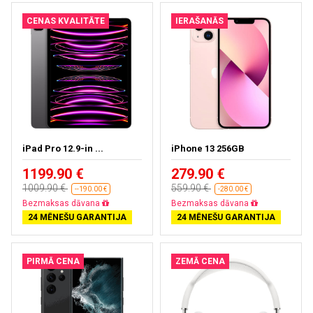
CENAS KVALITĀTE
IERAŠANĀS
iPad Pro 12.9-in ...
iPhone 13 256GB
1199.90 €
279.90 €
1009.90 €
559.90 €
--190.00 €
-280.00 €
Gandrīz izpārdots
Bezmaksas piegāde
24 MĒNEŠU GARANTIJA
24 MĒNEŠU GARANTIJA
PIRMĀ CENA
ZEMĀ CENA