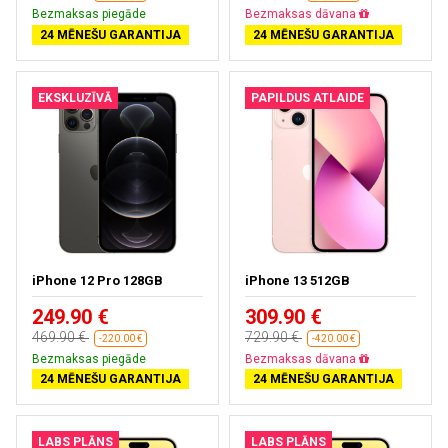
Bezmaksas piegāde
Bezmaksas piegāde
24 MĒNEŠU GARANTIJA
24 MĒNEŠU GARANTIJA
EKSKLUZĪVĀ
PAPILDUS ATLAIDE
iPhone 12 Pro 128GB
iPhone 13 512GB
249.90 €
309.90 €
469.90 €
729.90 €
-220.00 €
-420.00 €
Bezmaksas piegāde
Bezmaksas piegāde
24 MĒNEŠU GARANTIJA
24 MĒNEŠU GARANTIJA
LABS PLĀNS
LABS PLĀNS