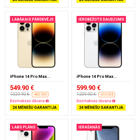
LABĀKAIS PĀRDEVĒJS
IEROBEŽOTS DAUDZUMS
iPhone 14 Pro Max...
iPhone 14 Pro Max...
549.90 €
599.90 €
1029.90 €
1209.90 €
-480.00 €
-610.00 €
Bezmaksas piegāde
Bezmaksas piegāde
24 MĒNEŠU GARANTIJA
24 MĒNEŠU GARANTIJA
LABS PLĀNS
IERAŠANĀS