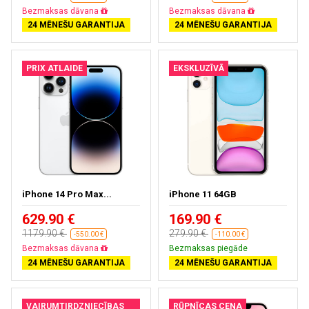
Bezmaksas piegāde
Bezmaksas piegāde
24 MĒNEŠU GARANTIJA
24 MĒNEŠU GARANTIJA
PRIX ATLAIDE
EKSKLUZĪVĀ
iPhone 14 Pro Max...
iPhone 11 64GB
629.90 €
169.90 €
1179.90 €
279.90 €
-550.00 €
-110.00 €
Bezmaksas piegāde
Bezmaksas piegāde
24 MĒNEŠU GARANTIJA
24 MĒNEŠU GARANTIJA
VAIRUMTIRDZNIECĪBAS
RŪPNĪCAS CENA