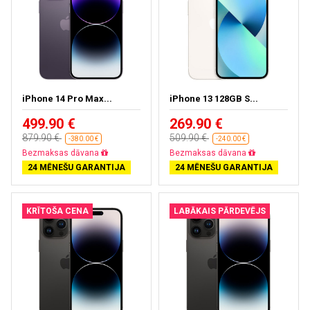
iPhone 14 Pro Max...
iPhone 13 128GB S...
499.90 €
269.90 €
879.90 €
509.90 €
-380.00 €
-240.00 €
Bezmaksas piegāde
Bezmaksas piegāde
24 MĒNEŠU GARANTIJA
24 MĒNEŠU GARANTIJA
KRĪTOŠA CENA
LABĀKAIS PĀRDEVĒJS