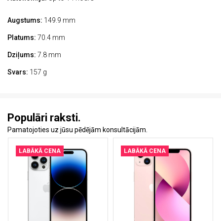
Augstums:
149.9 mm
Platums:
70.4 mm
Dziļums:
7.8 mm
Svars:
157 g
Populāri raksti.
Pamatojoties uz jūsu pēdējām konsultācijām.
LABĀKĀ CENA
LABĀKĀ CENA