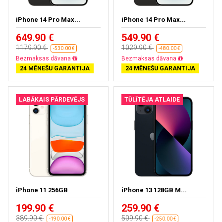
iPhone 14 Pro Max...
iPhone 14 Pro Max...
649.90 €
549.90 €
1179.90 €
1029.90 €
-530.00 €
-480.00 €
Bezmaksas piegāde
Bezmaksas piegāde
24 MĒNEŠU GARANTIJA
24 MĒNEŠU GARANTIJA
LABĀKAIS PĀRDEVĒJS
TŪLĪTĒJA ATLAIDE
iPhone 11 256GB
iPhone 13 128GB M...
199.90 €
259.90 €
389.90 €
509.90 €
-190.00 €
-250.00 €