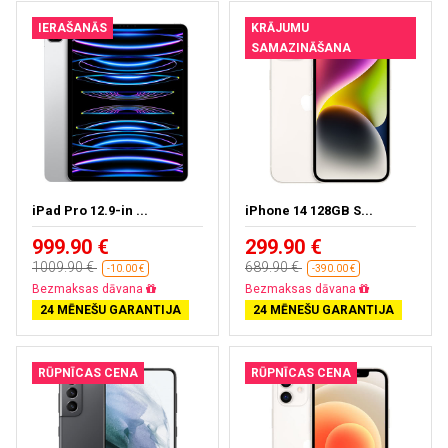
IERAŠANĀS
KRĀJUMU
SAMAZINĀŠANA
iPad Pro 12.9-in ...
iPhone 14 128GB S...
999.90 €
299.90 €
1009.90 €
689.90 €
-10.00 €
-390.00 €
Gandrīz izpārdots
Bezmaksas piegāde
24 MĒNEŠU GARANTIJA
24 MĒNEŠU GARANTIJA
RŪPNĪCAS CENA
RŪPNĪCAS CENA