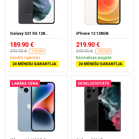
Galaxy S21 5G 128...
iPhone 12 128GB
189.90 €
219.90 €
299.90 €
349.90 €
-110.00 €
-130.00 €
Gandrīz izpārdots
Bezmaksas piegāde
24 MĒNEŠU GARANTIJA
24 MĒNEŠU GARANTIJA
LABĀKĀ CENA
EKSKLUZIVITĀTE