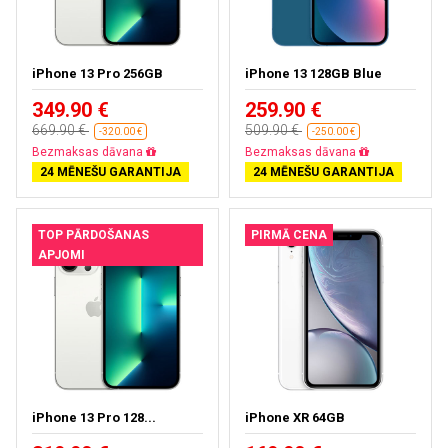
iPhone 13 Pro 256GB
iPhone 13 128GB Blue
349.90 €
259.90 €
669.90 €
509.90 €
-320.00 €
-250.00 €
Bezmaksas piegāde
Bezmaksas piegāde
24 MĒNEŠU GARANTIJA
24 MĒNEŠU GARANTIJA
TOP PĀRDOŠANAS
PIRMĀ CENA
APJOMI
iPhone 13 Pro 128...
iPhone XR 64GB